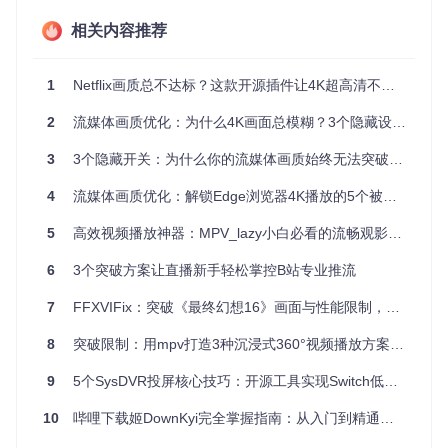
使用深度模糊特效后，背景会自然虚化，主体更加突出，画面
相关内容推荐
层次感明显增强，就像电影中的景深效果一样。
1
Netflix画质总不达标？这款开源插件让4K超高清不再是会员专属
StreamFX深度模糊特效效果展示，突出主体，增强画面层次
感
2
流媒体画质优化：为什么4K画面总模糊？3个隐藏设置彻底解决
色彩暗淡？5分钟实现专业级调色
3
3个隐藏开关：为什么你的流媒体画质始终无法突破1080P？
痛点描述
4
流媒体画质优化：解锁Edge浏览器4K播放的5个被忽略的优化维度
直播画面色彩平淡，缺乏视觉冲击力，无法展现内容的真实质
5
高效视频播放神器：MPV_lazy小白必看的流畅观影方案
感和氛围。
解决方案
6
3个突破方案让直播新手轻松掌控B站专业推流
智能色彩分级系统，无需专业调色知识，轻松实现专业级画面
7
FFXVIFix：突破《最终幻想16》画面与性能限制，打造沉浸式游戏体验
调色。
8
突破限制：用mpv打造3种沉浸式360°视频播放方案，普通设备也能体验全景视界
实施步骤
在OBS中添加“Color Grade”滤镜
9
5个SysDVR投屏核心技巧：开源工具实现Switch低延迟跨设备同步
从预设色彩方案中选择合适的风格，或导入自定义LUT文
件
10
哔哩下载姬DownKyi完全掌握指南：从入门到精通的视频获取解决方案
根据画面情况，调整饱和度、对比度和色调等参数