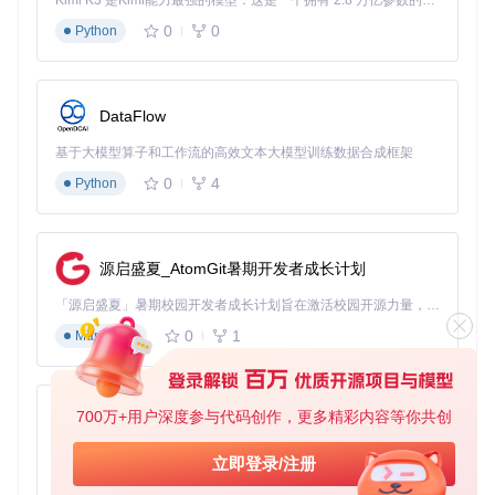
Kimi K3 是Kimi能力最强的模型：这是一个拥有 2.8 万亿参数的混合专家（MoE）模型，具备原生视觉理解能力，并支持 100 万 token 的上下文窗口。
应用中，这种技术可用于产品分类、图像描述生成等任务。项
目提供的多模态提示模板，帮助用户轻松构建跨模态应用，如
0
0
Python
通过文本提示控制图像生成风格，或结合图像内容优化文本描
述。
场景落地：教育/研发/商业/创意四象限应用
DataFlow
教育领域：如何通过提示工程提升学习效率
在教育场景中，项目提供的提示模板可用于构建个性化学习助
基于大模型算子和工作流的高效文本大模型训练数据合成框架
手。例如，利用"解释-练习-反馈"提示框架，教师可以快速生
0
4
Python
成定制化练习题和详细解析。某高校案例显示，使用项目中的
自适应提示策略后，学生的知识掌握速度提升了35%。教育工
作者可参考guides/prompts-basic-usage.md中的教学案例，
设计互动式学习内容。
源启盛夏_AtomGit暑期开发者成长计划
研发领域：如何通过提示工程加速科研创新
「源启盛夏」暑期校园开发者成长计划旨在激活校园开源力量，通过积分激励、认证扶持、资源倾斜等形式，引导高校组织和开发者完成「入驻 — 建项目 — 做贡献 — 获认证 — 得资源」的完整闭环。无论你是想带领社团入驻平台的组织者，还是希望用代码贡献证明自己的开发者，都能在这里找到属于你的成长路径。
科研人员可利用项目中的高级提示技术优化文献分析和实验设
0
1
Markdown
计。例如，使用定向刺激提示（Directional Stimulus Promptin
g）方法，研究人员将文献综述的效率提升了48%。
展示了该方法如何通过关键词提示引导模型生成更精准的摘
700万+用户深度参与代码创作，更多精彩内容等你共创
py-xiaozhi
要。研发团队可通过notebooks/pe-lecture.ipynb中的代码示
例，实现自动化文献分析流程。
基于Python的Xiaozhi AI，适用于想要完整Xiaozhi体验而无需拥有专用硬件的用户。
立即登录/注册
商业领域：如何通过提示工程优化客户服务
0
1
Python