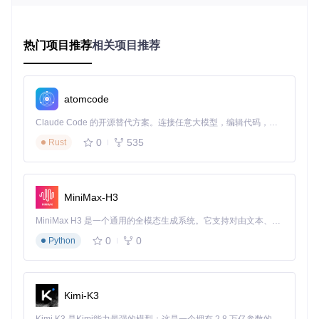
提示工程的核心在于理解语言模型的工作机制。项目通过"指
令-响应"框架展示了基础提示的构成要素，包括明确任务目
标、提供上下文信息和设定输出格式。例如，在问答任务中，
热门项目推荐
相关项目推荐
有效的提示应包含问题背景、示例答案和清晰的输出要求。
这张流程图展示了通过少样本学习（Few-shot CoT）和零样
本学习（Zero-shot CoT）构建提示的过程，帮助用户掌握基
atomcode
础提示的设计方法。
Claude Code 的开源替代方案。连接任意大模型，编辑代码，运行命令，自动验证 — 全自动执行。用 Rust 构建，极致性能。 ｜ An open-source alternative to Claude Code. Connect any LLM, edit code, run commands, and verify changes — autonomously. Built in Rust for speed. Get Started
如何通过进阶策略优化复杂任务表现
0
535
Rust
对于需要推理能力的复杂任务，项目介绍了思维链（Chain-of-
Thought）和程序辅助语言模型（PAL）等进阶技术。
对比了传统思维链与PAL方法的差异，后者通过将自然语言问
MiniMax-H3
题转化为可执行代码，显著提升了数学推理和逻辑分析任务的
准确率。实际应用中，开发者可以利用项目提供的模板，将复
MiniMax H3 是一个通用的全模态生成系统。它支持对由文本、图像、视频和音频组成的多模态上下文进行统一理解，并能生成分辨率高达 2K、时长可达 15 秒的带原生立体声音频的视频。得益于面向任务泛化的系统设计，H3 在预训练阶段就已具备广泛的多模态上下文理解与生成能力，能够出色地执行复杂的多模态指令。
杂问题拆解为可计算的步骤，大幅降低错误率。
0
0
Python
如何通过跨模态应用拓展AI能力边界
随着多模态模型的发展，提示工程已从文本领域拓展到图像、
音频等多模态场景。
Kimi-K3
展示了如何通过视觉-语言提示解决跨模态推理问题。在实际