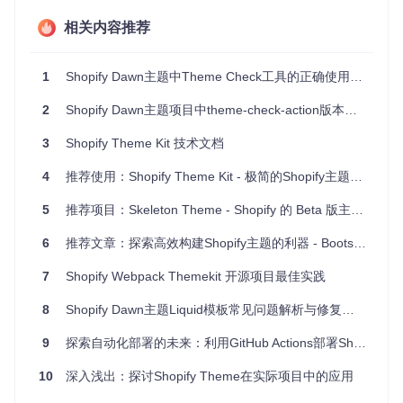
使用未知的翻译键
相关内容推荐
使用多个
{% ... %}
而非
{% liquid ... %}
未定义的对象引用
过时的过滤器
1
Shopify Dawn主题中Theme Check工具的正确使用与常见错误修复
大量阻塞解析的 JavaScript
非 Shopify 域名的资产引用
2
Shopify Dawn主题项目中theme-check-action版本升级问题解析
图片标签缺少宽度和高度属性
JavaScript 与 CSS 文件过大
3
Shopify Theme Kit 技术文档
这些检查可以防止一些明显的性能问题，并且，随着社区的发
4
推荐使用：Shopify Theme Kit - 极简的Shopify主题管理命令行工具
展，更多检查规则将会不断添加。
5
推荐项目：Skeleton Theme - Shopify 的 Beta 版主题框架
应用场景
6
推荐文章：探索高效构建Shopify主题的利器 - Bootstrapify 3.1.1
无论是新手还是经验丰富的 Shopify 开发者，Theme Check
7
Shopify Webpack Themekit 开源项目最佳实践
都能在以下几个方面大展身手：
8
Shopify Dawn主题Liquid模板常见问题解析与修复方案
快速定位并修复代码错误
提升代码质量和可维护性
9
探索自动化部署的未来：利用GitHub Actions部署Shopify主题
优化主题性能，提升用户体验
在持续集成（CI）流程中自动化代码审查
10
深入浅出：探讨Shopify Theme在实际项目中的应用