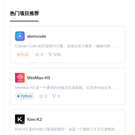
项目特点
易用性
：通过简单的安装和命令行调用，Theme Check 可
热门项目推荐
以快速集成到你的开发环境中。
可配置性
：你可以通过
.theme-check.yml
文件自定义检
查规则，满足不同的项目需求。
atomcode
智能注释
：可以在代码中使用特定注释临时禁用或启用检
查，提高开发效率。
Claude Code 的开源替代方案。连接任意大模型，编辑代码，运行命令，自动验证 — 全自动执行。用 Rust 构建，极致性能。 ｜ An open-source alternative to Claude Code. Connect any LLM, edit code, run commands, and verify changes — autonomously. Built in Rust for speed. Get Started
兼容性
：支持 Ruby 2.7+，并且可以通过 Homebrew 或 Ru
0
536
byGems 安装。
Rust
社区驱动
：欢迎贡献新的检查规则，一起完善这个工具。
现在就开始使用 Theme Check 提升你的 Shopify 主题代码质
量吧！如需了解更多详情，请参考项目文档和示例。
MiniMax-H3
安装
MiniMax H3 是一个通用的全模态生成系统。它支持对由文本、图像、视频和音频组成的多模态上下文进行统一理解，并能生成分辨率高达 2K、时长可达 15 秒的带原生立体声音频的视频。得益于面向任务泛化的系统设计，H3 在预训练阶段就已具备广泛的多模态上下文理解与生成能力，能够出色地执行复杂的多模态指令。
# 使用 Homebrew
0
0
Python
brew tap shopify/shopify

brew install theme-check

# 或者使用 RubyGems
Kimi-K3
Kimi K3 是Kimi能力最强的模型：这是一个拥有 2.8 万亿参数的混合专家（MoE）模型，具备原生视觉理解能力，并支持 100 万 token 的上下文窗口。
使用