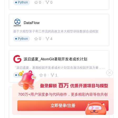
0
0
Python
# 指定主题目录运行
theme-check /path/to/your/theme

# 在主题目录内运行
DataFlow
cd
 /path/to/your/theme

基于大模型算子和工作流的高效文本大模型训练数据合成框架
0
4
Python
为了确保你的代码达到行业最佳实践标准，让我们一起让 The
me Check 成为你开发过程中的得力助手吧！
源启盛夏_AtomGit暑期开发者成长计划
「源启盛夏」暑期校园开发者成长计划旨在激活校园开源力量，通过积分激励、认证扶持、资源倾斜等形式，引导高校组织和开发者完成「入驻 — 建项目 — 做贡献 — 获认证 — 得资源」的完整闭环。无论你是想带领社团入驻平台的组织者，还是希望用代码贡献证明自己的开发者，都能在这里找到属于你的成长路径。
0
1
Markdown
700万+用户深度参与代码创作，更多精彩内容等你共创
py-xiaozhi
基于Python的Xiaozhi AI，适用于想要完整Xiaozhi体验而无需拥有专用硬件的用户。
立即登录/注册
0
1
Python