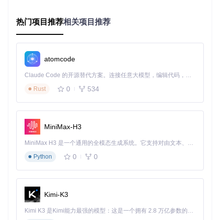
应用并验证设置
热门项目推荐
相关项目推荐
点击"保存设置"按钮应用配置
通过"开始游戏"按钮启动鸣潮
游戏内按Alt+F显示帧率计数器确认优化效果
atomcode
图2：WaveTools画质调节与账号管理界面，可同时配置游戏
Claude Code 的开源替代方案。连接任意大模型，编辑代码，运行命令，自动验证 — 全自动执行。用 Rust 构建，极致性能。 ｜ An open-source alternative to Claude Code. Connect any LLM, edit code, run commands, and verify changes — autonomously. Built in Rust for speed. Get Started
参数和账号信息
0
534
Rust
如何用账号切换功能解决多角色管理问题
适用场景
：拥有多个游戏账号或需要频繁切换角色的玩家
MiniMax-H3
添加账号信息
MiniMax H3 是一个通用的全模态生成系统。它支持对由文本、图像、视频和音频组成的多模态上下文进行统一理解，并能生成分辨率高达 2K、时长可达 15 秒的带原生立体声音频的视频。得益于面向任务泛化的系统设计，H3 在预训练阶段就已具备广泛的多模态上下文理解与生成能力，能够出色地执行复杂的多模态指令。
在主界面切换到"账号切换"选项卡
点击"登录新账号"按钮，按提示完成账号验证
0
0
Python
设置账号名称便于识别，点击"覆盖保存账号"
账号快速切换
Kimi-K3
在账号列表中选择目标账号
点击"切换账号"按钮完成身份切换
Kimi K3 是Kimi能力最强的模型：这是一个拥有 2.8 万亿参数的混合专家（MoE）模型，具备原生视觉理解能力，并支持 100 万 token 的上下文窗口。