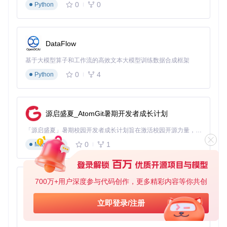
如需删除或重命名账号，使用对应功能按钮
0
0
Python
账号安全管理
定期通过"导出账号信息"备份数据
DataFlow
敏感账号可设置切换密码保护
配置模板：WaveTools/Depend/AppDataController.cs
基于大模型算子和工作流的高效文本大模型训练数据合成框架
如何用抽卡记录功能解决数据追踪问题
0
4
Python
适用场景
：需要统计抽卡概率、规划资源或记录收藏的玩家
获取抽卡记录
源启盛夏_AtomGit暑期开发者成长计划
进入"抽卡统计"模块
点击"获取抽卡记录"按钮开始数据同步
「源启盛夏」暑期校园开发者成长计划旨在激活校园开源力量，通过积分激励、认证扶持、资源倾斜等形式，引导高校组织和开发者完成「入驻 — 建项目 — 做贡献 — 获认证 — 得资源」的完整闭环。无论你是想带领社团入驻平台的组织者，还是希望用代码贡献证明自己的开发者，都能在这里找到属于你的成长路径。
等待系统自动采集最近抽卡数据
0
1
Markdown
分析抽卡数据
查看"记录详情"区域的总抽数和五星/四星获取率
700万+用户深度参与代码创作，更多精彩内容等你共创
py-xiaozhi
在"抽卡详情"面板查看具体抽卡结果和时间
关注"距离上一个五星"计数，合理规划抽卡策略
基于Python的Xiaozhi AI，适用于想要完整Xiaozhi体验而无需拥有专用硬件的用户。
立即登录/注册
数据管理与导出
0
1
Python