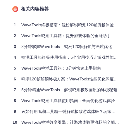
级的游戏优化。
相关内容推荐
图1：WaveTools工具箱主界面，展示游戏资讯与快速启动功
能
1
WaveTools终极指南：轻松解锁鸣潮120帧流畅体验
场景化解决方案：针对不同需求的操作指南
2
WaveTools鸣潮工具箱：提升游戏体验的全能助手
如何用帧率优化解决画面卡顿问题
3
3分钟掌握WaveTools：鸣潮120帧解锁与画质优化完全指南
适用场景
：高端显卡设备运行鸣潮时帧率低于60FPS，或希望
4
鸣潮工具箱终极使用指南：5个实用技巧让游戏性能翻倍
提升移动设备游戏流畅度
5
WaveTools鸣潮工具箱：3分钟快速上手指南
启动工具并进入设置界面
6
鸣潮120帧解锁终极方案：WaveTools性能优化深度指南
运行WaveTools后，点击左侧工具栏的设置图标（齿轮
形状）
7
5分钟精通WaveTools：解锁鸣潮极致画质的终极秘籍
在弹出的设置面板中选择"画面调节"选项卡
8
WaveTools鸣潮工具箱使用指南：全面优化游戏体验
配置帧率参数
9
🔥如何用鸣潮工具箱一键解锁极致游戏体验？玩家必备的4大核心功能全解析
在"帧率"下拉菜单中选择目标帧率（最高支持120FPS）
根据设备性能调整垂直同步和抗锯齿选项
10
WaveTools鸣潮效率引擎：让游戏体验更流畅的全能助手
高级用户可点击"高级设置"进行精细化调节