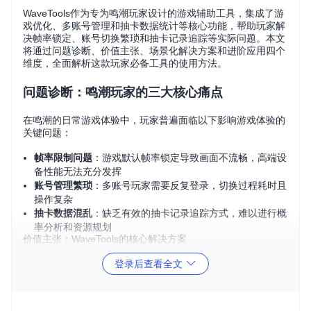
WaveTools作为专为鸣潮玩家设计的游戏辅助工具，集成了游
戏优化、多账号管理和抽卡数据统计等核心功能，帮助玩家解
决帧率锁定、账号切换繁琐和抽卡记录追踪等实际问题。本文
将通过问题诊断、价值主张、场景化解决方案和进阶应用四个
维度，全面解析这款玩家必备工具的使用方法。
问题诊断：鸣潮玩家的三大核心痛点
在鸣潮的日常游戏体验中，玩家普遍面临以下影响游戏体验的
关键问题：
帧率限制问题
：游戏默认帧率锁定导致画面不流畅，高端设
备性能无法充分发挥
账号管理繁琐
：多账号玩家需要反复登录，切换过程耗时且
操作复杂
抽卡数据混乱
：缺乏有效的抽卡记录追踪方式，难以进行概
率分析和资源规划
价值主张：WaveTools的核心解决方案
WaveTools针对上述痛点提供了精准的解决方案：通过图形化
登录后查看全文
界面实现帧率解锁与画质调节，一键式账号切换功能简化多角
色管理，自动化抽卡记录系统提供数据分析支持。这些功能通
过直观的操作界面整合在一起，让普通玩家也能轻松实现专业