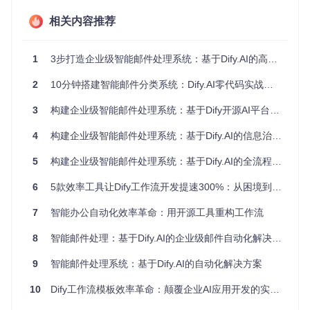
实施路径：从零开始构建智能邮件管理系统
相关内容推荐
环境准备与部署
1
3步打造企业级智能邮件处理系统：基于Dify.AI的高效解决方案
首先需要部署Dify系统环境，推荐使用Docker Compose进行
快速部署：
2
10分钟搭建智能邮件分类系统：Dify.AI零代码实战指南
git 
clone
3
构建企业级智能邮件处理系统：基于Dify开源AI平台的自动化解决方案
cd
 dify

4
构建企业级智能邮件处理系统：基于Dify.AI的信息治理解决方案
5
构建企业级智能邮件处理系统：基于Dify.AI的全流程解决方案
部署完成后，通过浏览器访问本地服务即可开始配置。系统默
认包含完整的管理界面和API服务，无需额外配置复杂依赖。
6
5款效率工具让Dify工作流开发提速300%：从困境到解决方案的完整指南
数据源连接配置
7
智能办公自动化效率革命：用开源工具重构工作流
进入系统后，首先需要配置邮件数据源连接：
8
智能邮件处理：基于Dify.AI的企业级邮件自动化解决方案
导航至
数据管理 → 数据源
页面
选择邮件服务器类型（IMAP/SMTP）
9
智能邮件处理系统：基于Dify.AI的自动化解决方案
填写服务器地址、端口及认证信息
配置同步频率（建议5-15分钟）
10
Dify工作流模板效率革命：颠覆企业AI应用开发的实战指南