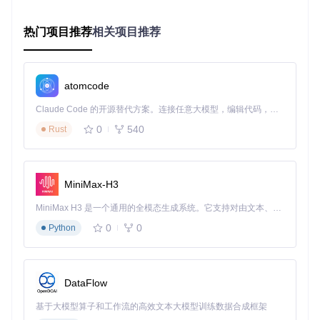
Dify支持多种邮件服务提供商，包括企业邮箱和个人邮箱，所
有连接均采用加密方式保护账号安全。
热门项目推荐
相关项目推荐
邮件处理流程设计
邮件处理的核心在于设计智能工作流，通过Dify的可视化编辑
器，即使非技术人员也能轻松构建复杂逻辑：
atomcode
Claude Code 的开源替代方案。连接任意大模型，编辑代码，运行命令，自动验证 — 全自动执行。用 Rust 构建，极致性能。 ｜ An open-source alternative to Claude Code. Connect any LLM, edit code, run commands, and verify changes — autonomously. Built in Rust for speed. Get Started
Dify可视化工作流编辑器界面，通过拖拽节点构建邮件处理逻
辑
0
540
Rust
基础邮件分类工作流建议包含以下节点：
触发器
：设置邮件接收事件
MiniMax-H3
条件判断
：基于发件人、主题、内容进行分类
动作执行
：转发、归档、标记或生成回复
MiniMax H3 是一个通用的全模态生成系统。它支持对由文本、图像、视频和音频组成的多模态上下文进行统一理解，并能生成分辨率高达 2K、时长可达 15 秒的带原生立体声音频的视频。得益于面向任务泛化的系统设计，H3 在预训练阶段就已具备广泛的多模态上下文理解与生成能力，能够出色地执行复杂的多模态指令。
通知机制
：重要邮件即时提醒
0
0
智能分类规则配置
Python
在
数据处理 → 流水线
页面配置邮件内容解析规则：
DataFlow
Dify数据处理流水线展示邮件从提取到分类的完整流程
基于大模型算子和工作流的高效文本大模型训练数据合成框架
推荐配置以下分类维度：