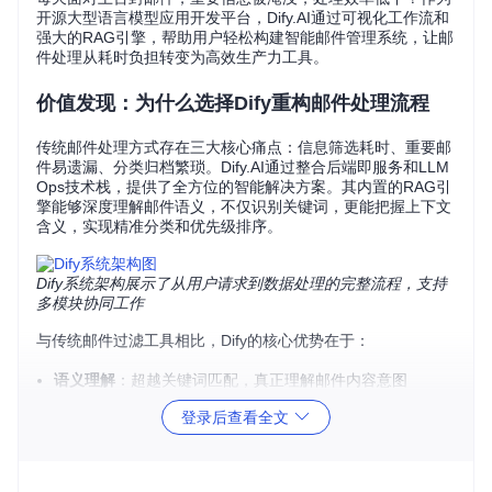
开源大型语言模型应用开发平台，Dify.AI通过可视化工作流和
强大的RAG引擎，帮助用户轻松构建智能邮件管理系统，让邮
件处理从耗时负担转变为高效生产力工具。
价值发现：为什么选择Dify重构邮件处理流程
传统邮件处理方式存在三大核心痛点：信息筛选耗时、重要邮
件易遗漏、分类归档繁琐。Dify.AI通过整合后端即服务和LLM
Ops技术栈，提供了全方位的智能解决方案。其内置的RAG引
擎能够深度理解邮件语义，不仅识别关键词，更能把握上下文
含义，实现精准分类和优先级排序。
Dify系统架构展示了从用户请求到数据处理的完整流程，支持
多模块协同工作
与传统邮件过滤工具相比，Dify的核心优势在于：
语义理解
：超越关键词匹配，真正理解邮件内容意图
可视化流程
：拖拽式节点设计，零代码构建复杂处理逻辑
登录后查看全文
多模型支持
：兼容主流开源和商业AI模型，灵活应对不同需
求
扩展性强
：支持自定义工具集成，满足个性化处理需求