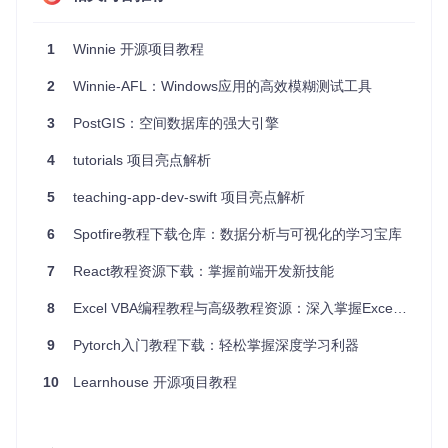
或使用 Yarn 启动：
1
Winnie 开源项目教程
2
Winnie-AFL：Windows应用的高效模糊测试工具
3
PostGIS：空间数据库的强大引擎
此时，若一切顺利，你应该能看到项目的运行结果，例如服务
监听的端口或其他初始化信息。
4
tutorials 项目亮点解析
应用案例和最佳实践
5
teaching-app-dev-swift 项目亮点解析
6
Spotfire教程下载仓库：数据分析与可视化的学习宝库
案例一：微服务部署
假设
Winnie
支持微服务架构，你可以将各个服务独立部
7
React教程资源下载：掌握前端开发新技能
署，利用其提供的配置管理能力，实现动态调整服务实例。
8
Excel VBA编程教程与高级教程资源：深入掌握Excel自动化利器
最佳实践：环境配置管理
推荐使用
.env
文件存储环境变量，并在启动前加载它们。
9
Pytorch入门教程下载：轻松掌握深度学习利器
保持生产环境和开发环境配置分离，以增强安全性。
10
Learnhouse 开源项目教程
典型生态项目
虽然具体的
Winnie
开源项目不存在，我们可以构想它可能与