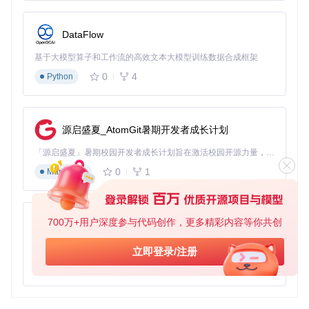
DataFlow
基于大模型算子和工作流的高效文本大模型训练数据合成框架
0
4
Python
源启盛夏_AtomGit暑期开发者成长计划
「源启盛夏」暑期校园开发者成长计划旨在激活校园开源力量，通过积分激励、认证扶持、资源倾斜等形式，引导高校组织和开发者完成「入驻 — 建项目 — 做贡献 — 获认证 — 得资源」的完整闭环。无论你是想带领社团入驻平台的组织者，还是希望用代码贡献证明自己的开发者，都能在这里找到属于你的成长路径。
0
1
Markdown
700万+用户深度参与代码创作，更多精彩内容等你共创
py-xiaozhi
基于Python的Xiaozhi AI，适用于想要完整Xiaozhi体验而无需拥有专用硬件的用户。
立即登录/注册
0
1
Python