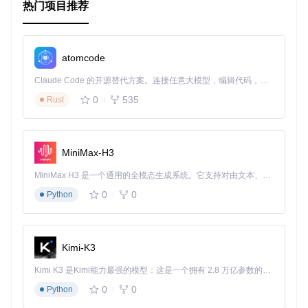
热门项目推荐
其他技术栈紧密集成，如 Docker 用于容器化、Kubernetes 用
于集群管理，或是与 popular frontend frameworks (如 React,
Angular, Vue.js) 结合，构建全栈解决方案。
与 Docker 集成
atomcode
使用 Dockerfile 定义环境，使得项目的部署标准化，提高跨
Claude Code 的开源替代方案。连接任意大模型，编辑代码，运行命令，自动验证 — 全自动执行。用 Rust 构建，极致性能。 ｜ An open-source alternative to Claude Code. Connect any LLM, edit code, run commands, and verify changes — autonomously. Built in Rust for speed. Get Started
平台兼容性。
0
535
Rust
Kubernetes 部署模板
提供 K8s 配置模板，允许轻松地将
Winnie
应用部署到 Ku
bernetes 集群中，实现弹性伸缩和自我修复能力。
MiniMax-H3
请注意，上述内容是基于虚构情景编写的，实际项目细节应参
考真实仓库中的 README 文件和其他官方文档。
MiniMax H3 是一个通用的全模态生成系统。它支持对由文本、图像、视频和音频组成的多模态上下文进行统一理解，并能生成分辨率高达 2K、时长可达 15 秒的带原生立体声音频的视频。得益于面向任务泛化的系统设计，H3 在预训练阶段就已具备广泛的多模态上下文理解与生成能力，能够出色地执行复杂的多模态指令。
0
0
Python
Kimi-K3
Kimi K3 是Kimi能力最强的模型：这是一个拥有 2.8 万亿参数的混合专家（MoE）模型，具备原生视觉理解能力，并支持 100 万 token 的上下文窗口。
0
0
Python