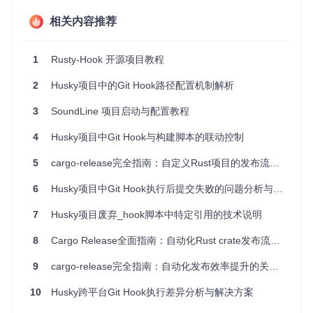
项目特点
相关内容推荐
自动设置
- 添加依赖后，cargo-husky 自动为你的项目设
置 Git 钩子，无需手动配置。
1
Rusty-Hook 开源项目教程
可定制化
- 支持通过 Cargo 功能标志来调整行为，比如开
2
Husky项目中的Git Hook路径配置机制解析
启或关闭特定的钩子，甚至运行其他 cargo 命令。
用户钩子
- 用户可以在项目目录下创建
.cargo-husky/h
3
SoundLine 项目启动与配置教程
ooks
目录，编写自己的钩子脚本，cargo-husky 会将其复
制到
.git/hooks
中。
4
Husky项目中Git Hook与构建脚本的联动控制
忽略安装
- 如果不需要安装钩子，可以通过环境变量
$CAR
GO_HUSKY_DONT_INSTALL_HOOKS
快速禁用。
5
cargo-release完全指南：自定义Rust项目的发布流程（含release.toml实战案例）
跨平台支持
- 兼容 Linux、macOS 和 Windows 系统。
6
Husky项目中Git Hook执行后提交失败的问题分析与解决方案
总之，cargo-husky 是 Rust 项目开发中不可或缺的辅助工
具，它使自动化测试和代码质量检查变得简单而无缝。立即试
7
Husky项目废弃_hook脚本中特定引用的技术说明
用 cargo-husky，提升你的开发体验吧！
8
Cargo Release全面指南：自动化Rust crate发布流程的配置与实践
9
cargo-release完全指南：自动化发布效率提升的关键实践
10
Husky跨平台Git Hook执行差异分析与解决方案