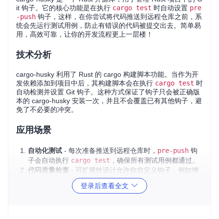
it 钩子。它的核心功能是在执行
cargo test
时自动设置
pre
-push
钩子，这样，在你尝试将代码推送到远程仓库之前，系
统会先运行测试用例，防止有错误的代码被提交出去。简单易
用，高效可靠，让你的开发流程更上一层楼！
技术分析
cargo-husky 利用了 Rust 的 cargo 构建脚本功能。当作为开
发依赖添加到项目中后，其构建脚本会在执行
cargo test
时
自动检测并设置 Git 钩子。这种方式保证了钩子只会被正确版
本的 cargo-husky 安装一次，并且不会覆盖已有其他钩子，避
免了不必要的冲突。
应用场景
自动化测试
- 每次准备推送到远程仓库时，
pre-push
钩
子会自动执行
cargo test
，确保所有测试用例都通过。
代码质量检查
- 可扩展性设计允许你自定义钩子，例如增
加
cargo clippy
或
cargo fmt
检查代码风格和潜在问
登录后查看全文
题。
团队协作
- 对于团队项目，统一的代码预处理规则可以提
高代码质量和团队协作效率。