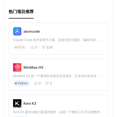
热门项目推荐
atomcode
Claude Code 的开源替代方案。连接任意大模型，编辑代码，运行命令，自动验证 — 全自动执行。用 Rust 构建，极致性能。 ｜ An open-source alternative to Claude Code. Connect any LLM, edit code, run commands, and verify changes — autonomously. Built in Rust for speed. Get Started
0
538
Rust
MiniMax-H3
MiniMax H3 是一个通用的全模态生成系统。它支持对由文本、图像、视频和音频组成的多模态上下文进行统一理解，并能生成分辨率高达 2K、时长可达 15 秒的带原生立体声音频的视频。得益于面向任务泛化的系统设计，H3 在预训练阶段就已具备广泛的多模态上下文理解与生成能力，能够出色地执行复杂的多模态指令。
0
0
Python
Kimi-K3
Kimi K3 是Kimi能力最强的模型：这是一个拥有 2.8 万亿参数的混合专家（MoE）模型，具备原生视觉理解能力，并支持 100 万 token 的上下文窗口。