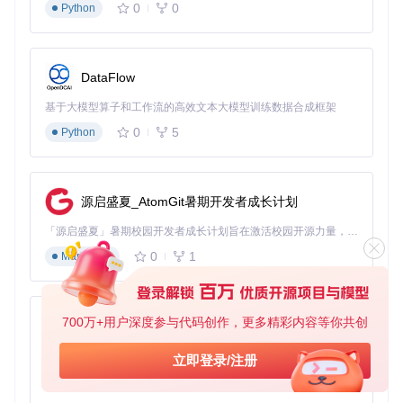
0
0
Python
DataFlow
基于大模型算子和工作流的高效文本大模型训练数据合成框架
0
5
Python
源启盛夏_AtomGit暑期开发者成长计划
「源启盛夏」暑期校园开发者成长计划旨在激活校园开源力量，通过积分激励、认证扶持、资源倾斜等形式，引导高校组织和开发者完成「入驻 — 建项目 — 做贡献 — 获认证 — 得资源」的完整闭环。无论你是想带领社团入驻平台的组织者，还是希望用代码贡献证明自己的开发者，都能在这里找到属于你的成长路径。
0
1
Markdown
700万+用户深度参与代码创作，更多精彩内容等你共创
py-xiaozhi
基于Python的Xiaozhi AI，适用于想要完整Xiaozhi体验而无需拥有专用硬件的用户。
立即登录/注册
0
1
Python