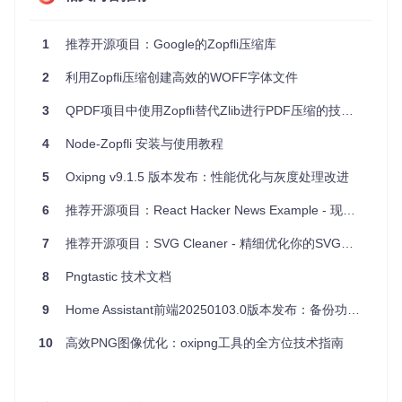
3、项目及技术应用场景
Zopfli压缩算法库适用于任何需要高效、高质量压缩数据的场
1
推荐开源项目：Google的Zopfli压缩库
景。这包括但不限于：
2
利用Zopfli压缩创建高效的WOFF字体文件
文件存储：减少文件大小，提高存储效率。
数据传输：压缩后的数据在网络传输时占用更少的带宽。
3
QPDF项目中使用Zopfli替代Zlib进行PDF压缩的技术解析
Web服务：用于压缩HTML、CSS、JavaScript等资源，加
4
快网页加载速度。
Node-Zopfli 安装与使用教程
大数据处理：压缩大量数据以节省存储空间并加速处理速
5
Oxipng v9.1.5 版本发布：性能优化与灰度处理改进
度。
6
推荐开源项目：React Hacker News Example - 现代Web应用的典范
4、项目特点
7
推荐开源项目：SVG Cleaner - 精细优化你的SVG图标库
优秀压缩比
：Zopfli算法在牺牲速度的情况下提供了更好的
压缩效果。
8
Pngtastic 技术文档
格式灵活
：支持DEFATE、GZIP和ZLIB三种主流压缩格
式。
9
Home Assistant前端20250103.0版本发布：备份功能全面升级
参数可调
：通过
ZopfliOptions
，用户可以根据需求调整
10
高效PNG图像优化：oxipng工具的全方位技术指南
压缩速度和效率。
跨平台
：虽然Makefile只支持Linux，但源代码可以直接在
其他平台上编译。
简单易用
：API简洁明了，易于集成到现有项目中。