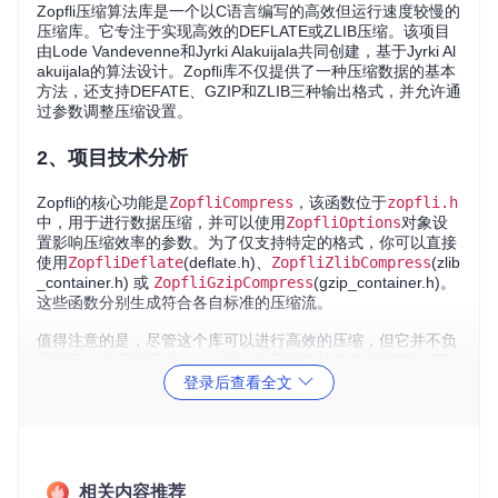
Zopfli压缩算法库是一个以C语言编写的高效但运行速度较慢的
压缩库。它专注于实现高效的DEFLATE或ZLIB压缩。该项目
由Lode Vandevenne和Jyrki Alakuijala共同创建，基于Jyrki Al
akuijala的算法设计。Zopfli库不仅提供了一种压缩数据的基本
方法，还支持DEFATE、GZIP和ZLIB三种输出格式，并允许通
过参数调整压缩设置。
2、项目技术分析
Zopfli的核心功能是
ZopfliCompress
，该函数位于
zopfli.h
中，用于进行数据压缩，并可以使用
ZopfliOptions
对象设
置影响压缩效率的参数。为了仅支持特定的格式，你可以直接
使用
ZopfliDeflate
(deflate.h)、
ZopfliZlibCompress
(zlib
_container.h) 或
ZopfliGzipCompress
(gzip_container.h)。
这些函数分别生成符合各自标准的压缩流。
值得注意的是，尽管这个库可以进行高效的压缩，但它并不负
责解压。对于解压操作，你可以使用现有的ZLIB或DEFLATE
库。
登录后查看全文
zopfli_bin.c
是一个独立的源文件，其中包含了创建高度压
缩GZIP文件的示例程序。默认的Makefile配置会将此程序与库
静态链接在一起。
相关内容推荐