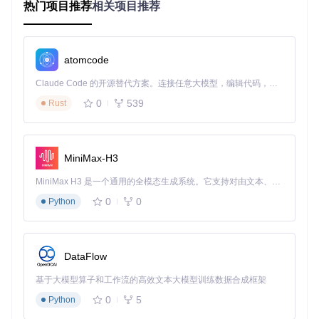
热门项目推荐
相关项目推荐
总的来说，如果你正在寻找一个能够为你的数据提供更高压缩
率的库，且对速度要求不是特别高，那么Zopfli绝对值得尝
试。只需简单的编译步骤，你就可以开始利用它的强大功能
atomcode
了。
Claude Code 的开源替代方案。连接任意大模型，编辑代码，运行命令，自动验证 — 全自动执行。用 Rust 构建，极致性能。 ｜ An open-source alternative to Claude Code. Connect any LLM, edit code, run commands, and verify changes — autonomously. Built in Rust for speed. Get Started
0
539
Rust
zopfli
下载源代码
Zopfli Compression Algorithm is a compression library programmed in C to perform very good, but slow, deflate or zlib compression.
项目地址：
https://gitcode.com/gh_mirrors/zop/zopfli
MiniMax-H3
MiniMax H3 是一个通用的全模态生成系统。它支持对由文本、图像、视频和音频组成的多模态上下文进行统一理解，并能生成分辨率高达 2K、时长可达 15 秒的带原生立体声音频的视频。得益于面向任务泛化的系统设计，H3 在预训练阶段就已具备广泛的多模态上下文理解与生成能力，能够出色地执行复杂的多模态指令。
0
0
Python
DataFlow
基于大模型算子和工作流的高效文本大模型训练数据合成框架
0
5
Python