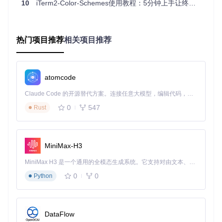
10
iTerm2-Color-Schemes使用教程：5分钟上手让终端颜值飙升
黄色系
变量与函数
增强工作记忆编码
图：Ayu Mirage配色方案的色彩编码系统，低饱和度色调减少
热门项目推荐
相关项目推荐
视觉干扰，同时保持代码元素的清晰区分
二、如何3分钟完成终端颜值改造？——零基础
atomcode
快速上手指南
Claude Code 的开源替代方案。连接任意大模型，编辑代码，运行命令，自动验证 — 全自动执行。用 Rust 构建，极致性能。 ｜ An open-source alternative to Claude Code. Connect any LLM, edit code, run commands, and verify changes — autonomously. Built in Rust for speed. Get Started
2.1 环境准备：5步完成基础配置
0
547
Rust
[!TIP] 以下操作适用于macOS系统，Windows用户需配合
WSL或Cygwin环境
MiniMax-H3
# 1. 克隆项目仓库（约200MB，包含所有配色方案与工具）
git 
clone
 https://gitcode.com/GitHub_Trending/it/iTerm2-Co
MiniMax H3 是一个通用的全模态生成系统。它支持对由文本、图像、视频和音频组成的多模态上下文进行统一理解，并能生成分辨率高达 2K、时长可达 15 秒的带原生立体声音频的视频。得益于面向任务泛化的系统设计，H3 在预训练阶段就已具备广泛的多模态上下文理解与生成能力，能够出色地执行复杂的多模态指令。
0
0
Python
# 2. 进入项目目录
cd
 iTerm2-Color-Schemes

# 3. 查看可用配色方案列表（按字母排序）
ls
 schemes/ | grep -i 
"dracula"
# 搜索特定方案
DataFlow