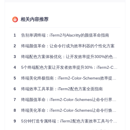
默认终端的高对比度黑白显示容易导致视觉疲劳，尤其在夜间
编码时。iTerm2-Color-Schemes提供的专业配色方案通过以
下机制保护视力：
相关内容推荐
降低蓝光比例：深色主题平均减少40%的蓝光发射
优化对比度：关键元素（如语法高亮）保持4.5:1的WCAG
标准对比度
1
告别单调终端：iTerm2与Alacritty的颜值革命指南
色彩温度调节：根据环境光自动适配（通过动态配色脚本实
现）
2
终端颜值革命：让命令行成为效率利器的个性化方案
3
终端配色方案体验优化：让开发效率提升300%的色彩管理方案
图：Atom One Dark配色方案展示，深色背景搭配鲜明的语法
高亮，符合人体工学的色彩设计减轻长时间编码疲劳
4
5个终端配色方案让开发者效率提升30%：iTerm2-Color-Schemes个性化指南
1.2 提升代码可读性：色彩编码的信息分层艺术
5
终端美化终极指南：iTerm2-Color-Schemes效率提升实战
优秀的配色方案不仅美观，更是信息传递的工具。iTerm2-Col
6
终端效率工具革新：iTerm2配色方案全面指南
or-Schemes通过色彩心理学原理，建立了清晰的视觉层次：
7
终端颜值革命：iTerm2-Color-Schemes让命令行界面焕然一新
色彩类型
功能意义
神经科学依据
蓝色系
关键字与常量
激活大脑逻辑分析区域
8
终端美化革命：iTerm2-Color-Schemes让命令行焕发色彩活力
绿色系
字符串与注释
降低认知负荷，提高舒适度
9
5分钟打造专属终端：iTerm2配色方案效率工具与个性化配置指南
红色系
错误与警告
触发注意力警觉机制