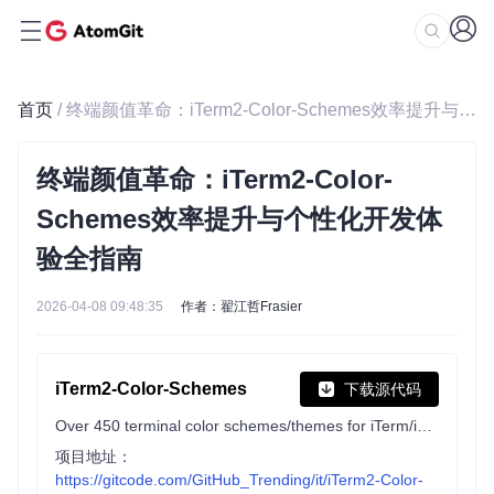
首页
/ 终端颜值革命：iTerm2-Color-Schemes效率提升与个性化开发体验全指南
终端颜值革命：iTerm2-Color-
Schemes效率提升与个性化开发体
验全指南
2026-04-08 09:48:35
作者：翟江哲Frasier
iTerm2-Color-Schemes
下载源代码
Over 450 terminal color schemes/themes for iTerm/iTerm2. Includes ports to Terminal, Konsole, PuTTY, Xresources, XRDB, Remmina, Termite, XFCE, Tilda, FreeBSD VT, Terminator, Kitty, MobaXterm, LXTerminal, Microsoft's Windows Terminal, Visual Studio, Alacritty, Ghostty, and many more
项目地址：
https://gitcode.com/GitHub_Trending/it/iTerm2-Color-