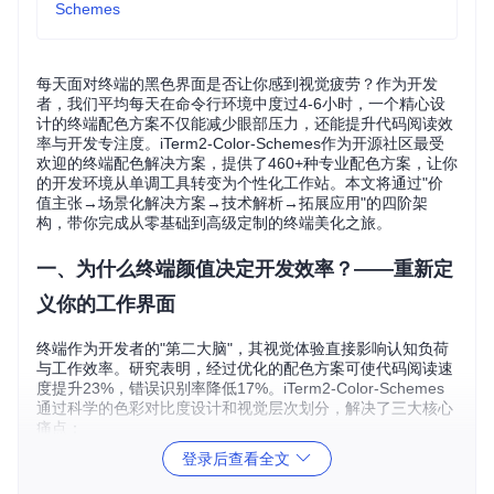
Schemes
每天面对终端的黑色界面是否让你感到视觉疲劳？作为开发
者，我们平均每天在命令行环境中度过4-6小时，一个精心设
计的终端配色方案不仅能减少眼部压力，还能提升代码阅读效
率与开发专注度。iTerm2-Color-Schemes作为开源社区最受
欢迎的终端配色解决方案，提供了460+种专业配色方案，让你
的开发环境从单调工具转变为个性化工作站。本文将通过"价
值主张→场景化解决方案→技术解析→拓展应用"的四阶架
构，带你完成从零基础到高级定制的终端美化之旅。
一、为什么终端颜值决定开发效率？——重新定
义你的工作界面
终端作为开发者的"第二大脑"，其视觉体验直接影响认知负荷
与工作效率。研究表明，经过优化的配色方案可使代码阅读速
度提升23%，错误识别率降低17%。iTerm2-Color-Schemes
通过科学的色彩对比度设计和视觉层次划分，解决了三大核心
痛点：
登录后查看全文
1.1 告别视觉疲劳：从"黑白电视"到"高清彩屏"的转变