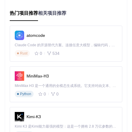
获取工具源码
热门项目推荐
相关项目推荐
git 
clone
应用安装三步法
步骤一：导入应用包
启动APK Installer后，可通过三种方式导入文件：
atomcode
点击主界面"选择APK"按钮浏览文件
将APK文件直接拖拽至程序窗口
Claude Code 的开源替代方案。连接任意大模型，编辑代码，运行命令，自动验证 — 全自动执行。用 Rust 构建，极致性能。 ｜ An open-source alternative to Claude Code. Connect any LLM, edit code, run commands, and verify changes — autonomously. Built in Rust for speed. Get Started
通过命令行指定路径：
APKInstaller.exe -f "C:\Do
0
534
Rust
wnloads\app.apk"
步骤二：验证应用信息
系统会自动解析并展示关键信息，需重点关注：
MiniMax-H3
应用名称、版本号与发布者
MiniMax H3 是一个通用的全模态生成系统。它支持对由文本、图像、视频和音频组成的多模态上下文进行统一理解，并能生成分辨率高达 2K、时长可达 15 秒的带原生立体声音频的视频。得益于面向任务泛化的系统设计，H3 在预训练阶段就已具备广泛的多模态上下文理解与生成能力，能够出色地执行复杂的多模态指令。
权限列表（如网络访问、存储读写等）
兼容性评估（与当前系统匹配度）
0
0
Python
操作要点：核对应用信息与权限清单，勾选"Launch when rea
dy"可在安装完成后自动启动应用；预期结果：清晰展示应用 c
Kimi-K3
apabilities 与版本信息
Kimi K3 是Kimi能力最强的模型：这是一个拥有 2.8 万亿参数的混合专家（MoE）模型，具备原生视觉理解能力，并支持 100 万 token 的上下文窗口。
步骤三：执行安装流程