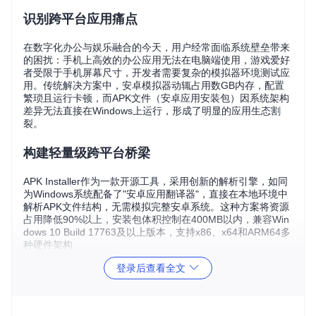
识别跨平台应用痛点
在数字化办公与娱乐融合的今天，用户经常面临系统壁垒带来
的困扰：手机上高效的办公应用无法在电脑端使用，游戏爱好
者受限于手机屏幕尺寸，开发者需要复杂的模拟器环境测试应
用。传统解决方案中，安卓模拟器动辄占用数GB内存，配置
繁琐且运行卡顿，而APK文件（安卓应用安装包）因系统架构
差异无法直接在Windows上运行，形成了明显的应用生态割
裂。
构建轻量级跨平台桥梁
APK Installer作为一款开源工具，采用创新的解析引擎，如同
为Windows系统配备了"安卓应用翻译器"，直接在本地环境中
解析APK文件结构，无需模拟完整安卓系统。这种方案将资源
占用降低90%以上，安装包体积控制在400MB以内，兼容Win
dows 10 Build 17763及以上版本，支持x86、x64和ARM64多
种硬件架构。
登录后查看全文
场景化价值对比
游戏玩家李明的体验
：
"以前用模拟器玩手游，8GB内存的笔记本经常卡顿。现在