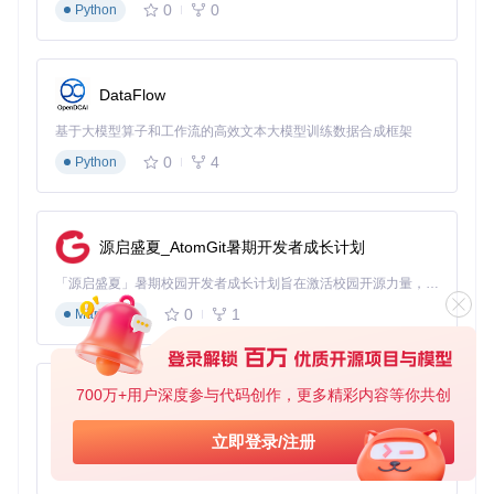
点击蓝色"Install"按钮开始部署
0
0
Python
如遇系统安全提示（如下所示），选择"打开"允许程序运
行
等待进度条完成（通常30秒内）
DataFlow
操作要点：确认提示中的"应用安装程序"为APK Installer；预
基于大模型算子和工作流的高效文本大模型训练数据合成框架
期结果：系统开始处理APK文件并完成安装
0
4
Python
构建三层安全防护网
风险预防机制
源启盛夏_AtomGit暑期开发者成长计划
来源验证
：仅从可信渠道获取APK文件，避免第三方修改版
本
「源启盛夏」暑期校园开发者成长计划旨在激活校园开源力量，通过积分激励、认证扶持、资源倾斜等形式，引导高校组织和开发者完成「入驻 — 建项目 — 做贡献 — 获认证 — 得资源」的完整闭环。无论你是想带领社团入驻平台的组织者，还是希望用代码贡献证明自己的开发者，都能在这里找到属于你的成长路径。
文件校验
：安装前通过工具内置的哈希验证功能检查文件完
0
1
Markdown
整性
沙箱运行
：首次运行新应用时，建议在受控环境中测试功能
权限精细化管理
权限类型
风险等级
建议操作
700万+用户深度参与代码创作，更多精彩内容等你共创
py-xiaozhi
网络访问
中
仅对信任应用授予
基于Python的Xiaozhi AI，适用于想要完整Xiaozhi体验而无需拥有专用硬件的用户。
立即登录/注册
存储读写
高
限制为应用专属目录
0
1
Python
设备信息
低
可选择性授予