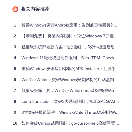
通过APK Installer直接安装，启动速度快了3倍，团战再也
相关内容推荐
不会因为帧率问题掉队。"
商务人士王芳的发现
：
1
解锁Windows运行Android应用：告别兼容性困扰的跨平台解决方案
"公司的客户管理APP只有手机版，用APK Installer在Surfa
ce上运行后，配合触控笔操作，移动办公效率提升了4
2
【亲测免费】 突破内存限制：32位Windows 7开启PAE识别4GB以上内存
0%。"
3
轻量级系统部署新方案：告别臃肿，5分钟极速启动
开发者张伟的效率提升
：
4
Windows 11轻松绕过硬件限制：Skip_TPM_Check完整操作手册
"测试APK不再需要启动笨重的模拟器，直接在Windows环
境验证安装流程，开发周期缩短了近三分之一。"
5
重构Windows安卓应用体验的APK Installer：让跨平台不再是技术壁垒
建立标准化操作体系
6
WinDiskWriter：突破Windows安装限制的启动盘制作工具——如何让老旧设备焕发新生？
准备工作
7
颠覆级极简工具：WinDiskWriter让macOS制作Windows启动盘不再复杂
系统兼容性检查
8
LunaTranslator：突破3大系统限制，实现GALGAME翻译自由
按下
Win + R
输入
winver
确认Windows版本号
9
3大突破+极简流程：WindiskWriter让macOS制作Windows安装盘不再难
确保剩余存储空间不低于400MB
启用开发者模式（设置→更新和安全→开发者选项）
10
如何突破Cursor试用限制：go-cursor-help高效重置全攻略