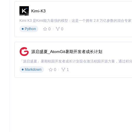
为帮助开发者理解Brainfuck程序的执行过程，解释器内置了调
Kimi-K3
内存状态查看
：使用
#
指令在运行时打印当前内存单元格状态
执行跟踪
：可选启用指令执行日志，记录每一步操作
错误定位
：精确报告语法错误（如未匹配的括号）位置
0
0
Python
这些调试工具极大降低了Brainfuck程序的开发难度，使复杂算
探索应用场景：极简语言的创新实践
源启盛夏_AtomGit暑期开发者成长计划
计算机科学教育工具
Brainfuck的极简设计使其成为理解计算理论的理想教具：
0
1
Markdown
数据结构可视化
：通过内存单元格状态直观展示数组、栈等结
算法原理教学
：用最少指令实现排序、搜索等经典算法
编译原理入门
：通过解释器源码学习词法分析和虚拟机实现
某计算机科学课程已将此解释器作为教学工具，帮助学生在掌握
代码保护与混淆
利用Brainfuck代码的可读性低特性，可实现轻量级代码保护：
商业逻辑隐藏
：将关键算法转换为Brainfuck代码嵌入应用