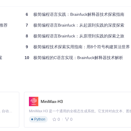
6
极简编程语言实践：Brainfuck解释器技术探索指南
数学计算等资源密集型应用。
用推荐
7
极简编程语言Brainfuck：从起源到实践的深度探索
件即可快速验证逻辑：
8
极简编程语言Brainfuck：从原理到实践的探索之旅
+++++<-]>+.+++++++..+++."
9
极简编程技术探索实用指南：用8个符号构建算法世界
式脚本引擎。
案
10
极简编程的C语言实现：Brainfuck解释器技术解析
MiniMax-H3
Claude Code 的开源替代方案。连接任意大模型，编辑代码，运行命令，自动验证 — 全自动执行。用 Rust 构建，极致性能。 ｜ An open-source alternative to Claude Code. Connect any LLM, edit code, run commands, and verify changes — autonomously. Built in Rust for speed. Get Started
），又具备良好的可维护性和扩展性。开发者可以轻松添加新的优化策略或
0
0
Python