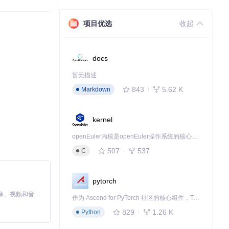
项目优选
收起
docs
暂无描述
843
5.62 K
Markdown
kernel
openEuler内核是openEuler操作系统的核心，既是系统性能与稳定性的基石，也是连接处理器、设备与服务的桥梁。
507
537
C
pytorch
MiniMax H3 是一个通用的全模态生成系统。它支持对由文本、图像、视频和音频组成的多模态上下文进行统一理解，并能生成分辨率高达 2K、时长可达 15 秒的带原生立体声音频的视频。得益于面向任务泛化的系统设计，H3 在预训练阶段就已具备广泛的多模态上下文理解与生成能力，能够出色地执行复杂的多模态指令。
作为 Ascend for PyTorch 社区的核心组件，TorchNPU 是昇腾专为 PyTorch 打造的深度学习适配插件，使 PyTorch 框架能够直接调用昇腾 NPU，为开发者提供昇腾 AI 处理器的超强算力。
扩展指令集。
829
1.26 K
Python