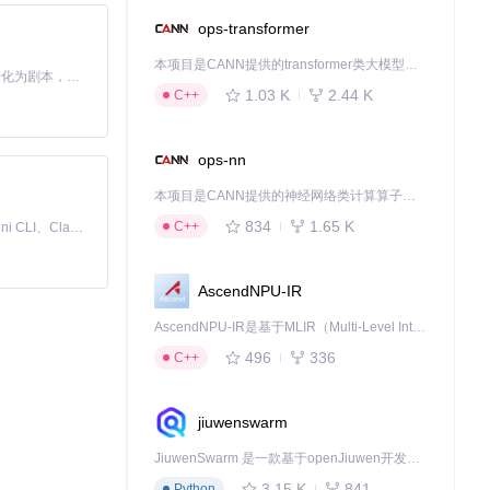
ops-transformer
本项目是CANN提供的transformer类大模型算子库，实现网络在NPU上加速计算。
Toonflow 是一款 AI 短剧漫剧工具，能够利用 AI 技术将小说自动转化为剧本，并结合 AI 生成的图片和视频，实现高效的短剧创作。借助 Toonflow，可以轻松完成从文字到影像的全流程，让短剧制作变得更加智能与便捷。
1.03 K
2.44 K
C++
ops-nn
本项目是CANN提供的神经网络类计算算子库，实现网络在NPU上加速计算。
834
1.65 K
C++
免费、本地、开源的 24/7 全天候 Cowork 应用，以及适用于 Gemini CLI、Claude Code、Codex、OpenCode、Qwen Code、Goose CLI、Auggie 等的 OpenClaw | 🌟 喜欢就点star吧
AscendNPU-IR
AscendNPU-IR是基于MLIR（Multi-Level Intermediate Representation）构建的，面向昇腾亲和算子编译时使用的中间表示，提供昇腾完备表达能力，通过编译优化提升昇腾AI处理器计算效率，支持通过生态框架使能昇腾AI处理器与深度调优
496
336
C++
jiuwenswarm
JiuwenSwarm 是一款基于openJiuwen开发的智能AI Agent，它能够将大语言模型的强大能力，通过你日常使用的各类通讯应用，直接延伸至你的指尖。
3.15 K
841
Python