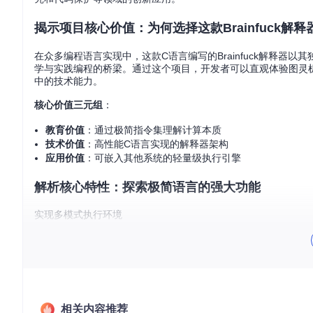
揭示项目核心价值：为何选择这款Brainfuck解释
在众多编程语言实现中，这款C语言编写的Brainfuck解释
学与实践编程的桥梁。通过这个项目，开发者可以直观体验图灵
中的技术能力。
核心价值三元组
：
教育价值
：通过极简指令集理解计算本质
技术价值
：高性能C语言实现的解释器架构
应用价值
：可嵌入其他系统的轻量级执行引擎
解析核心特性：探索极简语言的强大功能
实现多模式执行环境
该解释器提供三种灵活的代码执行方式，满足不同场景需求：
交互式控制台模式
：直接启动解释器即可进入实时编码环境，适合快
代码执行效果，加速学习曲线。
文件执行模式
：通过命令行参数指定
.bf
文件路径，实现复杂程
相关内容推荐