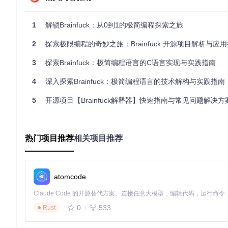
1
解锁Brainfuck：从0到1的极简编程探索之旅
此模式支持大型Brainfuck程序的高效运行，包括分形渲染、
2
探索极限编程的奇妙之旅：Brainfuck 开源项目解析与应
字符串直接执行
：使用
-e
参数直接传入代码字符串，无需创建文
3
探索Brainfuck：极简编程语言的C语言实现与实践指南
./brainfuck -e 
"++++++++[>++++++++<-]>.>++++++++++[>+++
4
深入探索Brainfuck：极简编程语言的技术解构与实践指南
这种方式特别适合自动化测试和集成到其他应用程序中作为嵌入
5
开源项目【Brainfuck解释器】快速指南与常见问题解决方
构建可扩展的解释器架构
解释器核心采用模块化设计，主要包含以下组件：
热门项目推荐
相关项目推荐
词法分析器
：负责解析Brainfuck源代码，过滤非指令字符
指令优化器
：合并连续相同指令，提升执行效率
虚拟机器
：模拟Brainfuck的内存模型和指令执行
atomcode
I/O接口
：处理标准输入输出和文件操作
这种架构使解释器既保持了轻量级特性（核心代码不足1000行
0
533
Rust
提供丰富的调试支持