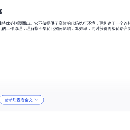
器
器以其独特优势脱颖而出。它不仅提供了高效的代码执行环境，更构建了一个连
机的工作原理，理解指令集简化如何影响计算效率，同时获得将极简语言
登录后查看全文
速测试代码片段和学习语法特性。这种模式特别适合Brainfuck初学
序的批量执行。例如运行示例目录中的经典程序：