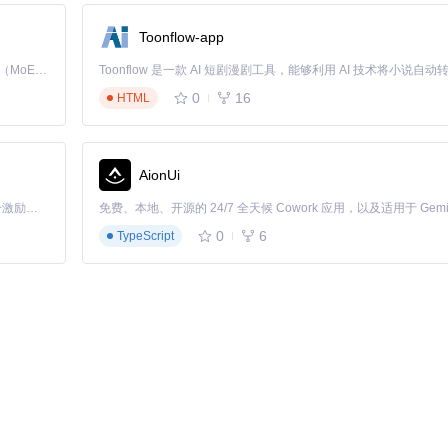
试功能：
Toonflow-app
Kimi K3 是Kimi能力最强的模型：这是一个拥有 2.8 万亿参数的混合专家（MoE）模型，具备原生视觉理解能力，并支持 100 万 token 的上下文窗口。
0
16
HTML
法的实现成为可能。
AionUi
「源启盛夏」暑期校园开发者成长计划旨在激活校园开源力量，通过积分激励、认证扶持、资源倾斜等形式，引导高校组织和开发者完成「入驻 — 建项目 — 做贡献 — 获认证 — 得资源」的完整闭环。无论你是想带领社团入驻平台的组织者，还是希望用代码贡献证明自己的开发者，都能在这里找到属于你的成长路径。
0
6
TypeScript
构
高级语言前建立对程序执行的本质理解。