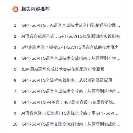
S 10.15+
Python环境：3.8-3.10版本
相关内容推荐
硬件配置：至少8GB内存和10GB可用存储空间
注意：内存小于8GB可能导致运行卡顿或无法启动，建议升级
1
GPT-SoVITS：AI语音合成技术从入门到精通的实践指南
硬件配置后再使用。
2
AI语音合成新范式：GPT-SoVITS低资源训练实践指南
二、基础操作：从安装到首次合成
3
5秒克隆声音？揭秘GPT-SoVITS语音合成的技术魔力
快速部署流程
4
GPT-SoVITS语音合成技术实战指南：从原理到个性化声音克隆
Windows系统
：
5
如何用AI语音合成技术突破传统配音行业瓶颈
运行项目根目录下的
go-webui.bat
文件
等待依赖自动安装（首次运行需5-10分钟）
6
GPT-SoVITS全流程实践指南：从部署到高级应用
预期结果：浏览器自动打开Web界面，显示合成控制面板
7
GPT-SoVITS语音合成技术全攻略：从原理到落地的AI声音定制指南
Linux/macOS系统
：
8
GPT-SoVITS v4革命：48K高清音质与金属音消除技术全解析
终端导航至项目目录
执行以下命令：
9
AI语音克隆与低资源TTS训练全攻略：用GPT-SoVITS实现秒级语音合成
chmod
 +x install.sh

10
GPT-SoVITS语音克隆全流程指南：从原理到实战的进阶之路