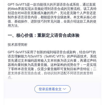
GPT-SoVITS是一款功能强大的开源语音合成系统，通过直观
的Web界面实现从音频处理到语音合成的完整流程。该工具特
别适合对AI语音克隆感兴趣的用户，无论是克隆个人声音还是
制作多语言语音内容，都能提供专业级效果。本文将从核心价
值、基础操作、进阶技巧到常见问题，全面介绍这款工具的使
用方法。
一、核心价值：重新定义语音合成体验
技术原理简析
GPT-SoVITS采用了创新的端到端语音合成架构，结合GPT的
语言理解能力与SoVITS（SoftVC VITS）的声码器技术。系统
首先通过文本编码器将输入文本转换为语义向量，再通过声码
器将向量转换为高质量音频。这种架构的优势在于：一是实现
了零样本语音克隆，仅需少量音频即可复制目标声音特征；二
是支持多语言混合合成，自动识别并适配不同语言的发音特
点。
系统环境要求
登录后查看全文
使用前需确保设备满足以下条件：
操作系统：Windows 10/11、Linux Ubuntu 18.04+或macO