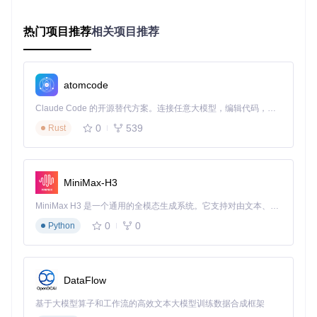
预期结果：终端显示服务启动信息，访问 http://localhost:
9874 可打开Web界面
音频数据准备
热门项目推荐
相关项目推荐
录制要求：1-5分钟清晰人声，环境噪音低于30dB
预处理步骤：
噪音去除：使用
tools/uvr5/
目录下的人声分离工具
atomcode
音频切割：运行
tools/slice_audio.py
将音频分割为
3-10秒片段
Claude Code 的开源替代方案。连接任意大模型，编辑代码，运行命令，自动验证 — 全自动执行。用 Rust 构建，极致性能。 ｜ An open-source alternative to Claude Code. Connect any LLM, edit code, run commands, and verify changes — autonomously. Built in Rust for speed. Get Started
质量检查标准：无明显噪音、音量在-20dB至-10dB之间、
0
539
发音清晰无断句
Rust
语音合成基本流程
上传音频：点击Web界面"音频管理"区域的"上传"按钮，选
择处理好的音频片段
文本输入：在"合成文本"框中输入目标内容，支持标点符
MiniMax-H3
号但避免使用特殊字符
MiniMax H3 是一个通用的全模态生成系统。它支持对由文本、图像、视频和音频组成的多模态上下文进行统一理解，并能生成分辨率高达 2K、时长可达 15 秒的带原生立体声音频的视频。得益于面向任务泛化的系统设计，H3 在预训练阶段就已具备广泛的多模态上下文理解与生成能力，能够出色地执行复杂的多模态指令。
参数配置：
语言选择：从下拉菜单中选择主要语言
0
0
Python
相似度设置：初次使用建议保持默认值75%
执行合成：点击"生成"按钮，等待进度条完成（通常30秒-
2分钟）
DataFlow
结果处理：合成完成后可直接播放，满意后点击"保存"按
钮导出音频文件
基于大模型算子和工作流的高效文本大模型训练数据合成框架