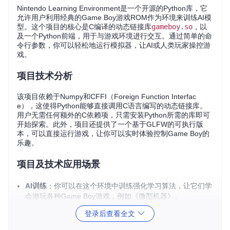
Nintendo Learning Environment是一个开源的Python库，它
允许用户利用经典的Game Boy游戏ROM作为环境来训练AI模
型。这个项目的核心是C编译的动态链接库
gameboy.so
，以
及一个Python前端，用于与游戏环境进行交互。通过简单的命
令行参数，你可以轻松地运行模拟器，让AI或人类玩家操控游
戏。
项目技术分析
该项目依赖于Numpy和CFFI（Foreign Function Interfac
e），这使得Python能够直接调用C语言编写的动态链接库。
用户无需任何额外的C依赖项，只需安装Python所需的库即可
开始探索。此外，项目还提供了一个基于GLFW的可执行版
本，可以直接运行游戏，让你可以实时体验控制Game Boy的
乐趣。
项目及技术应用场景
AI训练
：你可以在这个环境中训练强化学习算法，让它们学
会游玩各种Game Boy游戏，例如《微型机器》。
游戏行为研究
：对于游戏设计和人工智能的交叉研究，这是
登录后查看全文
一个极好的实验平台，可以观察和分析不同策略下的游戏行
为。