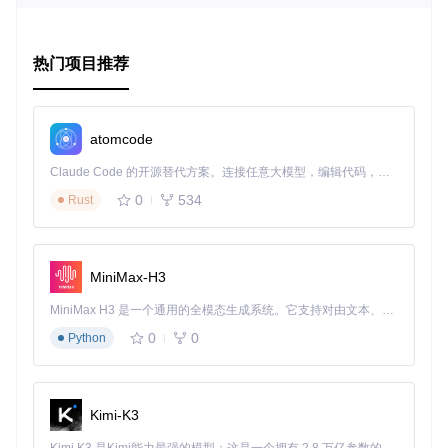
娱乐教育
：利用这个工具，你可以构建自定义的游戏AI演
示，或者作为编程教学的有趣案例。
热门项目推荐
项目特点
兼容性好
：支持多种Game Boy ROM，可以运行你喜爱的
经典游戏。
atomcode
易于使用
：简单的命令行界面让你快速启动和运行环境。
Claude Code 的开源替代方案。连接任意大模型，编辑代码，运行命令，自动验证 — 全自动执行。用 Rust 构建，极致性能。 ｜ An open-source alternative to Claude Code. Connect any LLM, edit code, run commands, and verify changes — autonomously. Built in Rust for speed. Get Started
可视化反馈
：可以生成GIF动画，直观展示AI的学习过
程。
0
534
Rust
拓展性强
：由于其底层结构开放，研究者可以根据需求进
行定制化开发。
通过这个项目，你不仅可以重温童年游戏的乐趣，还能深入理
MiniMax-H3
解强化学习的实践应用。无论是为了学术研究，还是个人兴
趣，Nintendo Learning Environment都值得你一试。现在就
MiniMax H3 是一个通用的全模态生成系统。它支持对由文本、图像、视频和音频组成的多模态上下文进行统一理解，并能生成分辨率高达 2K、时长可达 15 秒的带原生立体声音频的视频。得益于面向任务泛化的系统设计，H3 在预训练阶段就已具备广泛的多模态上下文理解与生成能力，能够出色地执行复杂的多模态指令。
动手试试，看看你的AI能在Game Boy的世界中创造出什么新
0
0
Python
的可能吧！
Kimi-K3