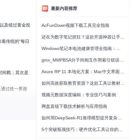
最新内容推荐
、以及错过黄金投
AcFunDown视频下载工具完全指南
还在为数字笔记抓狂？这款开源神器让手写批注效率提升300%
味着传统的"每日
Windows笔记本电池健康管理全指南：从根源解决电池损耗问题
gmx_MMPBSA分子间相互作用索引错误的深度诊断与解决
Axure RP 11 本地化方案：Mac中文界面优化与原型设计工具汉化全指南
时间戳；其次是
如何高效获取教育资源？这款工具让教材下载效率提升80%
是通过统一界面
视频元数据深度编辑：专业技巧与案例
网盘直链下载技术解析与应用指南
如何用DeepSeek-R1推理模型提升复杂任务解决能力：完整指南
5个突破瓶颈技巧：硬件优化工具让你的电脑性能提升30%
无需任何编程知