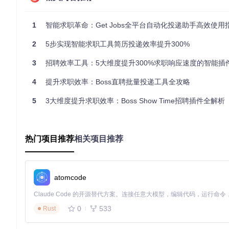
源码定制方案
则面向有开发能力的用户：
1
智能求职革命：Get Jobs全平台自动化投递助手高效使用
展开查看技术步骤
2
5步实现智能求职工具简历投递效率提升300%
智能招聘工具安装流程图
3
招聘效率工具：5大维度提升300%求职响应速度的智能插
如何在实战中验证时间筛选的价值？
4
提升求职效率：Boss直聘批量投递工具全攻略
应届生求职场景
5
3大维度提升求职效率：Boss Show Time招聘插件全解析
计算机专业应届生小林通过时间筛选功能，建立了"早9点紧急岗优先
个黄金窗口每天投递5个红色标签（24小时内新发布）岗位，两周
职场转型场景
热门项目推荐
相关项目推荐
市场专员王女士希望转型产品经理岗位，她利用工具的"时间+关键
0的提醒（数据显示此时HR回复率最高）。通过这种精准策略，
智能招聘工具时间标签系统
atomcode
智能时间筛选的扩展应用场景有哪些？
0
533
Rust
行业招聘周期分析