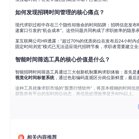
如何发现招聘时间管理的核心痛点？
现代求职过程中存在三个隐性却致命的时间陷阱：招聘信息发布时
递窗口引发的"机会成本"。这些问题共同构成了求职效率的隐形
某互联网公司HR透露："超过70%的优质岗位在发布后24小时
固定时间浏览"模式已无法适应现代招聘节奏，求职者需要建立
智能时间筛选工具的核心价值是什么？
智能招聘时间筛选工具通过三大创新机制重构求职体验：首先是
视觉化时间标签系统
，通过色彩编码直观区分岗位新鲜度；最后
这种工具就像求职市场的"股票行情软件"，将原本模糊的时间信
获取所有平台的实时岗位动态，将信息处理效率提升80%以上。
如何快速部署智能时间筛选系统？
两种实施路径对比
快速部署方案
适合非技术用户，通过三步即可完成：下载最新发布
识，5分钟即可启用全部核心功能。
相关内容推荐