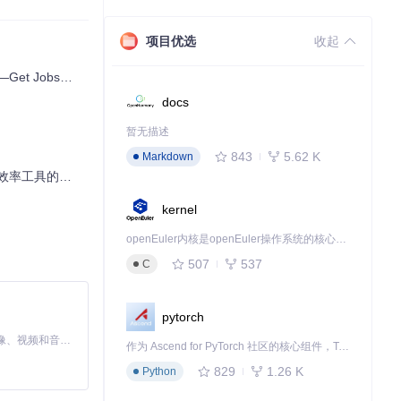
项目优选
收起
动化求职解决方案
docs
暂无描述
843
5.62 K
Markdown
具的完美结合
为密集，他利用这
kernel
openEuler内核是openEuler操作系统的核心，既是系统性能与稳定性的基石，也是连接处理器、设备与服务的桥梁。
置了每日16:0
507
537
C
pytorch
MiniMax H3 是一个通用的全模态生成系统。它支持对由文本、图像、视频和音频组成的多模态上下文进行统一理解，并能生成分辨率高达 2K、时长可达 15 秒的带原生立体声音频的视频。得益于面向任务泛化的系统设计，H3 在预训练阶段就已具备广泛的多模态上下文理解与生成能力，能够出色地执行复杂的多模态指令。
作为 Ascend for PyTorch 社区的核心组件，TorchNPU 是昇腾专为 PyTorch 打造的深度学习适配插件，使 PyTorch 框架能够直接调用昇腾 NPU，为开发者提供昇腾 AI 处理器的超强算力。
829
1.26 K
Python