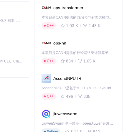
职位。这种洞察
ops-transformer
本项目是CANN提供的transformer类大模型算子库，实现网络在NPU上加速计算。
Toonflow 是一款 AI 短剧漫剧工具，能够利用 AI 技术将小说自动转化为剧本，并结合 AI 生成的图片和视频，实现高效的短剧创作。借助 Toonflow，可以轻松完成从文字到影像的全流程，让短剧制作变得更加智能与便捷。
的优质机会，显
1.03 K
2.43 K
C++
ops-nn
或岗位存在问
本项目是CANN提供的神经网络类计算算子库，实现网络在NPU上加速计算。
834
1.65 K
C++
免费、本地、开源的 24/7 全天候 Cowork 应用，以及适用于 Gemini CLI、Claude Code、Codex、OpenCode、Qwen Code、Goose CLI、Auggie 等的 OpenClaw | 🌟 喜欢就点star吧
AscendNPU-IR
AscendNPU-IR是基于MLIR（Multi-Level Intermediate Representation）构建的，面向昇腾亲和算子编译时使用的中间表示，提供昇腾完备表达能力，通过编译优化提升昇腾AI处理器计算效率，支持通过生态框架使能昇腾AI处理器与深度调优
496
335
C++
jiuwenswarm
JiuwenSwarm 是一款基于openJiuwen开发的智能AI Agent，它能够将大语言模型的强大能力，通过你日常使用的各类通讯应用，直接延伸至你的指尖。
3.14 K
842
Python