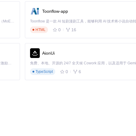
：互联网行业岗位更新集中在周二至周四，而传统制造业则多在月初发布
Toonflow-app
Kimi K3 是Kimi能力最强的模型：这是一个拥有 2.8 万亿参数的混合专家（MoE）模型，具备原生视觉理解能力，并支持 100 万 token 的上下文窗口。
地域"筛选功能，能帮助用户在全球远程岗位中精准定位发布不超过6小时
0
16
HTML
需求。某上市公司连续一周每天发布相同岗位，可能意味着人员流动性大
AionUi
「源启盛夏」暑期校园开发者成长计划旨在激活校园开源力量，通过积分激励、认证扶持、资源倾斜等形式，引导高校组织和开发者完成「入驻 — 建项目 — 做贡献 — 获认证 — 得资源」的完整闭环。无论你是想带领社团入驻平台的组织者，还是希望用代码贡献证明自己的开发者，都能在这里找到属于你的成长路径。
0
6
TypeScript