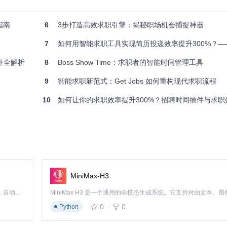
指南
6
3步打造高效求职引擎：揭秘职场机会捕捉神器
7
如何用智能求职工具实现简历投递效率提升300%？——Get Jobs自
件全解析
8
Boss Show Time：求职者的智能时间管理工具
9
智能求职新范式：Get Jobs 如何重构现代求职流程
10
如何让你的求职效率提升300%？招聘时间插件与求职效率工
投递"策略。系统显示Boss直聘的技术岗位在早8:30-9:30间更新最
内获得12个面试机会，较之前漫无目的的投递效率提升300%。
词"组合筛选，专注追踪3天内新发布的"产品助理"岗位（黄色标签），并设
她在一个月内成功获得3个转型机会。
MiniMax-H3
Claude Code 的开源替代方案。连接任意大模型，编辑代码，运行命令，自动验证 — 全自动执行。用 Rust 构建，极致性能。 ｜ An open-source alternative to Claude Code. Connect any LLM, edit code, run commands, and verify changes — autonomously. Built in Rust for speed. Get Started
0
0
Python