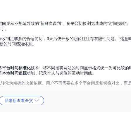
间显示不规范导致的"新鲜度误判"、多平台切换浏览造成的"时间损耗"
杀手。
内会收到足够多的合适简历，3天后仍开放的职位往往存在隐性问题。"这意
全新的时间感知体系。
多平台时间标准化
技术，将不同招聘网站的时间显示格式统一为可比较的
是
本地时间追踪
功能，记录个人与岗位的互动时间线。
息转化为精确的决策依据。用户不再需要在多个平台间反复切换对比，而
登录后查看全文
包→解压至本地文件夹→在Chrome浏览器中加载扩展程序。整个过程