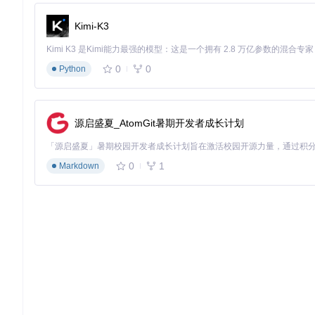
通过工具积累的历史数据，求职者可以发现不同行业的招聘规律
能帮助求职者制定行业差异化的求职时间表。
Kimi-K3
远程工作机会识别
远程岗位往往竞争更激烈，时间敏感度更高。工具的"发布时间+
0
0
Python
著提高成功率。
公司招聘活跃度监控
关注目标公司的岗位发布频率和时间模式，可以判断其真实招聘
源启盛夏_AtomGit暑期开发者成长计划
题，帮助求职者规避潜在风险。
个性化求职策略生成器
0
1
Markdown
根据你的求职阶段，选择适合的时间管理策略：
探索期（准备简历阶段）
⏱️
启用"岗位发布趋势分析"功能，了解目标行业的招聘高峰期
设置每日3次（早9点、午12点、晚8点）岗位更新提醒
重点关注绿色标签岗位，积累行业薪资和要求信息
冲刺期（集中投递阶段）
🚀