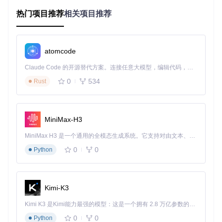
项目及技术应用场景
热门项目推荐
相关项目推荐
无论你是个人开发者还是团队成员，只要你正在构建一个基于
WPF的桌面应用程序，都可以利用The Dark Theme来提升用
户体验。它适用于各种类型的软件，如办公工具、音乐播放
器、图像查看器等，能帮助你轻松创建出专业且现代感十足的
atomcode
用户界面。
Claude Code 的开源替代方案。连接任意大模型，编辑代码，运行命令，自动验证 — 全自动执行。用 Rust 构建，极致性能。 ｜ An open-source alternative to Claude Code. Connect any LLM, edit code, run commands, and verify changes — autonomously. Built in Rust for speed. Get Started
此外，如果你想要在短时间内为现有的WPF项目增添暗黑风格
0
534
Rust
或者多彩主题，这个项目会是一个理想的选择。
项目特点
MiniMax-H3
易于集成
：通过简单的XML配置，就可以将主题引入到你的
项目中。
MiniMax H3 是一个通用的全模态生成系统。它支持对由文本、图像、视频和音频组成的多模态上下文进行统一理解，并能生成分辨率高达 2K、时长可达 15 秒的带原生立体声音频的视频。得益于面向任务泛化的系统设计，H3 在预训练阶段就已具备广泛的多模态上下文理解与生成能力，能够出色地执行复杂的多模态指令。
全面覆盖
：包含了常见的按钮、列表框、滑块、复选框等多
0
0
Python
种控件的样式。
窗口风格
：提供了不同样式的窗口风格，如可自定义标题栏
样式的
CustomWindowStyleEx
，以及不可调整大小的
Cust
omToolWindowStyle
。
Kimi-K3
动态更新
：项目持续维护，定期添加新功能和改进现有样
Kimi K3 是Kimi能力最强的模型：这是一个拥有 2.8 万亿参数的混合专家（MoE）模型，具备原生视觉理解能力，并支持 100 万 token 的上下文窗口。
式，保持与时俱进。
0
0
Python