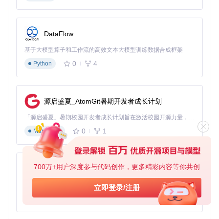
总的来说，The Dark Theme是一个强大且灵活的UI主题库，
能够帮助你在短时间内打造出专业的视觉体验，让你的应用程
序在众多应用中脱颖而出。立即尝试并将其融入你的下一个项
目吧！
DataFlow
基于大模型算子和工作流的高效文本大模型训练数据合成框架
WPFDarkTheme
0
4
下载源代码
Python
A small WPF (and WIP Avalonia) theme library, with 6 built in themes which are easily copy and pasteable, and the MainWindow shows off the themes
项目地址：
源启盛夏_AtomGit暑期开发者成长计划
https://gitcode.com/gh_mirrors/wp/WPFDarkTheme
「源启盛夏」暑期校园开发者成长计划旨在激活校园开源力量，通过积分激励、认证扶持、资源倾斜等形式，引导高校组织和开发者完成「入驻 — 建项目 — 做贡献 — 获认证 — 得资源」的完整闭环。无论你是想带领社团入驻平台的组织者，还是希望用代码贡献证明自己的开发者，都能在这里找到属于你的成长路径。
0
1
Markdown
700万+用户深度参与代码创作，更多精彩内容等你共创
py-xiaozhi
基于Python的Xiaozhi AI，适用于想要完整Xiaozhi体验而无需拥有专用硬件的用户。
立即登录/注册
0
1
Python