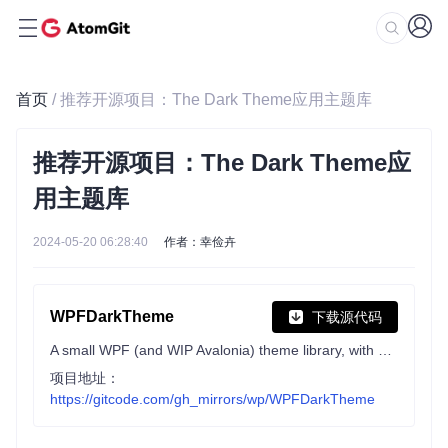
首页
/ 推荐开源项目：The Dark Theme应用主题库
推荐开源项目：The Dark Theme应
用主题库
2024-05-20 06:28:40
作者：幸俭卉
WPFDarkTheme
下载源代码
A small WPF (and WIP Avalonia) theme library, with 6 built in themes which are easily copy and pasteable, and the MainWindow shows off the themes
项目地址：
https://gitcode.com/gh_mirrors/wp/WPFDarkTheme