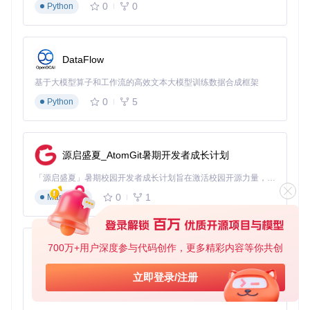
0
0
Python
git 
clone
cd
 palera1n

DataFlow
基于大模型算子和工作流的高效文本大模型训练数据合成框架
编译验证
：成功后会在当前目录生成
palera1n
可执行文件。
0
5
Python
2️⃣ 设备连接与DFU模式进入
DFU模式（设备固件升级模式）是越狱的关键步骤，以下是精
确操作流程：
源启盛夏_AtomGit暑期开发者成长计划
使用USB-A数据线连接设备到电脑
「源启盛夏」暑期校园开发者成长计划旨在激活校园开源力量，通过积分激励、认证扶持、资源倾斜等形式，引导高校组织和开发者完成「入驻 — 建项目 — 做贡献 — 获认证 — 得资源」的完整闭环。无论你是想带领社团入驻平台的组织者，还是希望用代码贡献证明自己的开发者，都能在这里找到属于你的成长路径。
执行DFU助手命令：
0
1
Markdown
根据终端提示操作：
同时按住电源键和音量减键10秒
700万+用户深度参与代码创作，更多精彩内容等你共创
py-xiaozhi
松开电源键，继续按住音量减键5秒
设备屏幕变黑表示成功进入
基于Python的Xiaozhi AI，适用于想要完整Xiaozhi体验而无需拥有专用硬件的用户。
立即登录/注册
0
1
Python