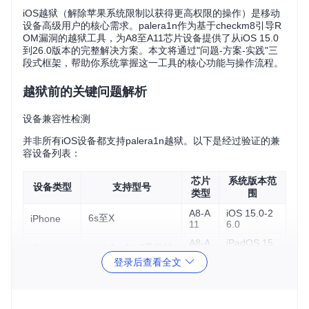
iOS越狱（解除苹果系统限制以获得更高权限的操作）是移动
设备高级用户的核心需求。palera1n作为基于checkm8引导R
OM漏洞的越狱工具，为A8至A11芯片设备提供了从iOS 15.0
到26.0版本的完整解决方案。本文将通过"问题-方案-实践"三
段式框架，帮助你系统掌握这一工具的核心功能与操作流程。
越狱前的关键问题解析
设备兼容性检测
并非所有iOS设备都支持palera1n越狱。以下是经过验证的兼
容设备列表：
芯片
系统版本范
设备类型
支持型号
类型
围
A8-A
iOS 15.0-2
6s至X
iPhone
11
6.0
A8-A
iPadOS 15.
mini 4、Air 2及后续
iPad
11
0-26.0
登录后查看全文
A8-A
tvOS 15.0-2
HD、4K（第1代）
Apple TV
10X
6.0
Mac（T2
iMac、MacBook、
bridgeOS 5.