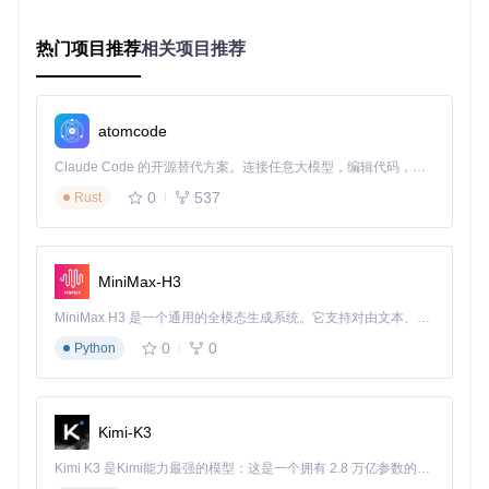
适合初次尝试越狱的用户或需要系统稳定性的场景。
核心优势
热门项目推荐
：
相关项目推荐
不修改系统分区，风险更低
恢复原始状态更简单
atomcode
适合日常使用的基础越狱需求
Rootful模式：完全控制权方案
Claude Code 的开源替代方案。连接任意大模型，编辑代码，运行命令，自动验证 — 全自动执行。用 Rust 构建，极致性能。 ｜ An open-source alternative to Claude Code. Connect any LLM, edit code, run commands, and verify changes — autonomously. Built in Rust for speed. Get Started
适用场景
：高级定制、系统级修改、开发测试
0
537
Rust
该模式通过创建fakefs（虚拟文件系统）实现对系统的完全控
制，允许修改核心系统文件。
核心优势
：
MiniMax-H3
完整系统控制权
MiniMax H3 是一个通用的全模态生成系统。它支持对由文本、图像、视频和音频组成的多模态上下文进行统一理解，并能生成分辨率高达 2K、时长可达 15 秒的带原生立体声音频的视频。得益于面向任务泛化的系统设计，H3 在预训练阶段就已具备广泛的多模态上下文理解与生成能力，能够出色地执行复杂的多模态指令。
支持深度定制和主题修改
0
0
Python
可安装系统级插件
实践操作：五步完成iOS越狱
Kimi-K3
1️⃣ 项目获取与编译
Kimi K3 是Kimi能力最强的模型：这是一个拥有 2.8 万亿参数的混合专家（MoE）模型，具备原生视觉理解能力，并支持 100 万 token 的上下文窗口。
首先获取源码并编译palera1n工具：