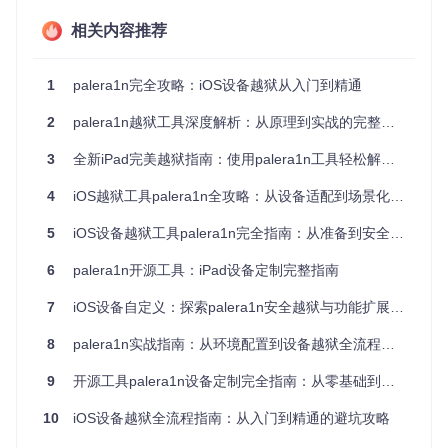
T2
芯片）
Mac mini等
0-10.0
相关内容推荐
环境配置需求
成功越狱的基础是满足以下环境要求：
1
palera1n完全攻略：iOS设备越狱从入门到精通
硬件准备
：
2
palera1n越狱工具深度解析：从原理到实战的完整指南
推荐使用
USB-A数据线
（比USB-C更稳定）
3
全新iPad完美越狱指南：使用palera1n工具轻松解锁设备潜能
电脑系统需为
Linux或macOS
避免使用
AMD桌面CPU
（兼容性问题）
4
iOS越狱工具palera1n全攻略：从设备适配到场景化应用
Apple Silicon Mac可能需要
USB集线器
转接
5
iOS设备越狱工具palera1n完全指南：从准备到安全的全方位实践
存储空间
：
6
palera1n开源工具：iPad设备定制完整指南
Rootless模式：基础空间即可
Rootful模式：需
5-10GB额外空间
用于创建fakefs
7
iOS设备自定义：探索palera1n安全越狱与功能扩展全指南
解决方案：两种越狱模式深度解析
8
palera1n实战指南：从环境配置到设备越狱全流程解析
Rootless模式：轻量级安全方案
9
开源工具palera1n设备定制完全指南：从零基础到深度应用
适用场景
：日常使用、安全需求高、保持系统稳定性
10
iOS设备越狱全流程指南：从入门到精通的避坑攻略
该模式不修改系统根分区，通过创建隔离环境实现越狱功能。