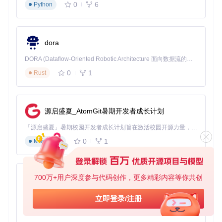
而降低被单独识别的风险。
0
6
Python
核心配置参数：
伪
dora
装
参数
实现原理
效
DORA (Dataflow-Oriented Robotic Architecture 面向数据流的机器人架构) 是为 AI 与具身智能机器人打造的高性能开发框架，以数据流范式重构开发逻辑，原生支持分布式部署与端边云协同 —— 无需复杂适配，即可实现一体端到端具身大小脑、VLA等模型部署，无缝衔接感知、推理、控制全链路，让 AI 能力与机器人动作深度融合。 依托 Rust 内核与零拷贝通信技术，它将具身大小脑、VLA等模型推理、多模态数据融合延迟压缩至微秒级，同时兼容 ROS2 生态与国产 AI 芯片，彻底降低具身智能机器人的开发门槛，让分布式部署下的 AI 赋能创新更高效、更灵活。
果
0
1
Rust
简
化
固定硬件并
系
发数为2，
--enable-features=ReducedSystem
Info
统
隐藏真实内
源启盛夏_AtomGit暑期开发者成长计划
信
存信息
息
「源启盛夏」暑期校园开发者成长计划旨在激活校园开源力量，通过积分激励、认证扶持、资源倾斜等形式，引导高校组织和开发者完成「入驻 — 建项目 — 做贡献 — 获认证 — 得资源」的完整闭环。无论你是想带领社团入驻平台的组织者，还是希望用代码贡献证明自己的开发者，都能在这里找到属于你的成长路径。
统
0
1
Markdown
一
用
使用通用U
--user-agent="Mozilla/5.0 (X11; Lin
户
A字符串，
ux x86_64) AppleWebKit/537.36 (K
代
HTML, like Gecko) Chrome/112.0.
避免暴露具
700万+用户深度参与代码创作，更多精彩内容等你共创
py-xiaozhi
理
0.0 Safari/537.36"
体版本信息
字
基于Python的Xiaozhi AI，适用于想要完整Xiaozhi体验而无需拥有专用硬件的用户。
立即登录/注册
符
串
0
1
Python