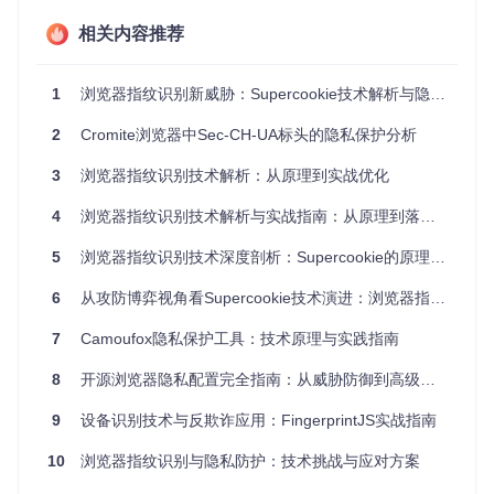
禁用超链接审计ping
★★
--no-pings
☆
相关内容推荐
★★
阻止自动收集搜索引擎
--disable-search-eng
★★
ine-collection
数据
1
浏览器指纹识别新威胁：Supercookie技术解析与隐私防护体系构建
☆
★★
2
Cromite浏览器中Sec-CH-UA标头的隐私保护分析
强制将国际域名转换为
--force-punycode-ho
★☆
stnames
punycode格式
☆
3
浏览器指纹识别技术解析：从原理到实战优化
★★
禁用TLS GREASE随机
4
浏览器指纹识别技术解析与实战指南：从原理到落地的7个关键维度
★☆
--disable-grease-tls
化机制
☆
5
浏览器指纹识别技术深度剖析：Supercookie的原理、挑战与防御策略
配置示例
：
6
从攻防博弈视角看Supercookie技术演进：浏览器指纹识别的隐蔽战场
ungoogled-chromium \

7
Camoufox隐私保护工具：技术原理与实践指南
  --no-pings \

  --disable-search-engine-collection \

8
开源浏览器隐私配置完全指南：从威胁防御到高级策略
  --force-punycode-hostnames \

9
设备识别技术与反欺诈应用：FingerprintJS实战指南
10
浏览器指纹识别与隐私防护：技术挑战与应对方案
适用场景
：所有注重隐私保护的用户，特别是经常访问未知或
不受信任网站的用户。