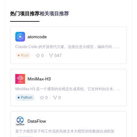
注意事项
：
热门项目推荐
相关项目推荐
--disable-grease-tls
可能导致部分老旧TLS服务器兼
容性问题
某些网站功能可能依赖ping机制，启用
--no-pings
可能影
atomcode
响其正常工作
Claude Code 的开源替代方案。连接任意大模型，编辑代码，运行命令，自动验证 — 全自动执行。用 Rust 构建，极致性能。 ｜ An open-source alternative to Claude Code. Connect any LLM, edit code, run commands, and verify changes — autonomously. Built in Rust for speed. Get Started
配置验证清单
：
0
547
Rust
访问
chrome://version
确认命令行参数已正确应用
使用开发者工具网络面板过滤"ping"请求，确认无相关请
求发出
访问国际域名网站，检查地址栏显示是否为punycode格式
MiniMax-H3
使用TLS检测工具验证TLS握手过程是否已禁用GREASE
MiniMax H3 是一个通用的全模态生成系统。它支持对由文本、图像、视频和音频组成的多模态上下文进行统一理解，并能生成分辨率高达 2K、时长可达 15 秒的带原生立体声音频的视频。得益于面向任务泛化的系统设计，H3 在预训练阶段就已具备广泛的多模态上下文理解与生成能力，能够出色地执行复杂的多模态指令。
机制
实现基础指纹伪装：浏览器数字身份变形术
0
0
Python
隐私风险场景
：网站通过收集浏览器特征（如User-Agent、屏
幕分辨率、系统字体等）构建唯一"指纹"，即使清除Cookie也
能识别您的身份，这种技术被广泛用于跨网站追踪。
DataFlow
解决方案
：通过配置浏览器发送标准化的系统信息，减少个人
浏览器特征的独特性，使您的浏览器指纹与其他用户相似，从
基于大模型算子和工作流的高效文本大模型训练数据合成框架