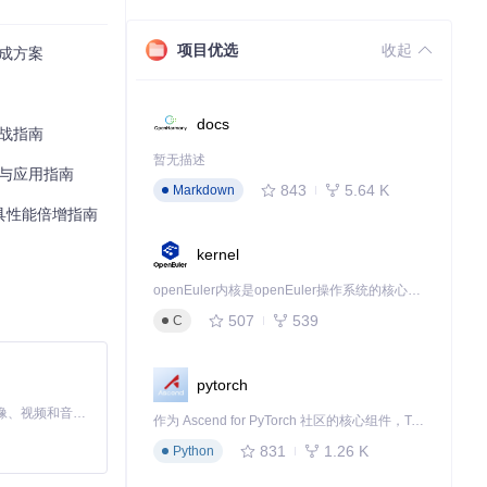
项目优选
收起
集成方案
docs
实战指南
暂无描述
析与应用指南
843
5.64 K
Markdown
工具性能倍增指南
kernel
openEuler内核是openEuler操作系统的核心，既是系统性能与稳定性的基石，也是连接处理器、设备与服务的桥梁。
507
539
C
pytorch
MiniMax H3 是一个通用的全模态生成系统。它支持对由文本、图像、视频和音频组成的多模态上下文进行统一理解，并能生成分辨率高达 2K、时长可达 15 秒的带原生立体声音频的视频。得益于面向任务泛化的系统设计，H3 在预训练阶段就已具备广泛的多模态上下文理解与生成能力，能够出色地执行复杂的多模态指令。
作为 Ascend for PyTorch 社区的核心组件，TorchNPU 是昇腾专为 PyTorch 打造的深度学习适配插件，使 PyTorch 框架能够直接调用昇腾 NPU，为开发者提供昇腾 AI 处理器的超强算力。
831
1.26 K
Python