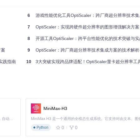
最优边缘处理
6
游戏性能优化工具OptiScaler：跨厂商超分辨率技术
橙色标记区域显示边缘清晰度提升，特别是光源效果和纹理细节。
7
OptiScaler：实现跨硬件超分辨率的图形增强解决方案
8
开源工具OptiScaler：跨平台性能优化的技术突破与
方案
9
OptiScaler：跨厂商超分辨率技术集成方案的技术解
化实践指南
10
3大突破实现跨品牌适配！OptiScaler显卡超分辨率
MiniMax-H3
Claude Code 的开源替代方案。连接任意大模型，编辑代码，运行命令，自动验证 — 全自动执行。用 Rust 构建，极致性能。 ｜ An open-source alternative to Claude Code. Connect any LLM, edit code, run commands, and verify changes — autonomously. Built in Rust for speed. Get Started
1
减少下载量
0
0
Python