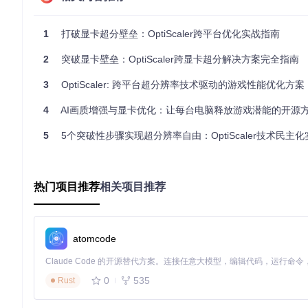
深度学习超采样
NVIDIA RTX系列
DLSS 3
1.5ms
1
打破显卡超分壁垒：OptiScaler跨平台优化实战指南
图1：RCAS锐化算法前后对比（左：未处理，右：锐化后）。
2
突破显卡壁垒：OptiScaler跨显卡超分解决方案完全指南
环境配置与安装指南
3
OptiScaler: 跨平台超分辨率技术驱动的游戏性能优化方案
前置检查项
4
AI画质增强与显卡优化：让每台电脑释放游戏潜能的开源
显卡驱动版本要求：
NVIDIA：522.25+
5
5个突破性步骤实现超分辨率自由：OptiScaler技术民主
AMD：22.11.2+
Intel：31.0.101.4255+
系统要求：Windows 10 20H2或Windows 11 21H2以上版本
游戏API支持：DirectX 11/12或Vulkan 1.1+
热门项目推荐
相关项目推荐
安装步骤
获取源码
# 克隆稳定版仓库，避免开发版兼容性问题
git 
clone
atomcode
可能错误：网络超时。解决方法：使用
git clone --depth 
0
535
Rust
环境配置