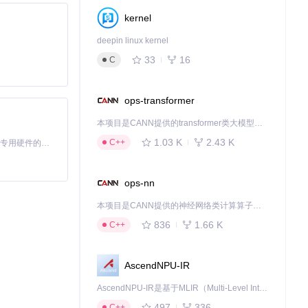
kernel
deepin linux kernel
33
16
C
ops-transformer
本项目是CANN提供的transformer类大模型算子库，实现网络在NPU上加速计算。
1.03 K
2.43 K
C++
基于Python的Xiaozhi AI，适用于想要完整Xiaozhi体验而无需拥有专用硬件的用户。
ops-nn
本项目是CANN提供的神经网络类计算算子库，实现网络在NPU上加速计算。
836
1.66 K
C++
AscendNPU-IR
AscendNPU-IR是基于MLIR（Multi-Level Intermediate Representation）构建的，面向昇腾亲和算子编译时使用的中间表示，提供昇腾完备表达能力，通过编译优化提升昇腾AI处理器计算效率，支持通过生态框架使能昇腾AI处理器与深度调优
497
336
C++