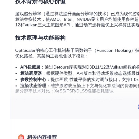
技术背景与核心价值
游戏超分辨率（通过算法提升画面分辨率的技术）已成为现代游戏图形
算法替换技术，使AMD、Intel、NVIDIA显卡用户均能使用多种超
12和Vulkan三大主流图形API，通过动态选择最优上采样算法
技术原理与功能架构
OptiScaler的核心工作机制基于函数钩子（Function H
优化路径。其架构主要包含以下模块：
API拦截层
：通过Detours库实现对D3D11/12及Vulkan函
算法调度器
：根据硬件类型、API版本和游戏场景动态选择最
参数控制中心
：提供画质-性能平衡的实时调节接口，支持1.0x-
渲染状态管理
：维护原游戏渲染上下文与优化算法间的资源同
超分辨率技术对比：XeSS/FSR/DLSS性能损耗测试
OptiScaler集成当前主流超分辨率技术，各算法特性如下：
技术类型
实现方式
硬件依赖
典型延
AI加速边缘重建
Intel Arc系列
XeSS 1.3.0
1.2ms
空间时间放大
全厂商支持
FSR 2.2.1
0.8ms
相关内容推荐