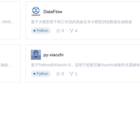
DataFlow
Kimi K3 是Kimi能力最强的模型：这是一个拥有 2.8 万亿参数的混合专家（MoE）模型，具备原生视觉理解能力，并支持 100 万 token 的上下文窗口。
基于大模型算子和工作流的高效文本大模型训练数据合成框架
0
4
Python
Redistributable或libc6-dev等系统库
复制到游戏可执行文件所在目录，典型路径如：
py-xiaozhi
「源启盛夏」暑期校园开发者成长计划旨在激活校园开源力量，通过积分激励、认证扶持、资源倾斜等形式，引导高校组织和开发者完成「入驻 — 建项目 — 做贡献 — 获认证 — 得资源」的完整闭环。无论你是想带领社团入驻平台的组织者，还是希望用代码贡献证明自己的开发者，都能在这里找到属于你的成长路径。
eSignatureOverride.reg
以允许第三方签名的动态链接库加载
0
1
Python
hift+F1）进行配置：
7x)、Performance(2.0x)、Ultra Performance(3.0x)