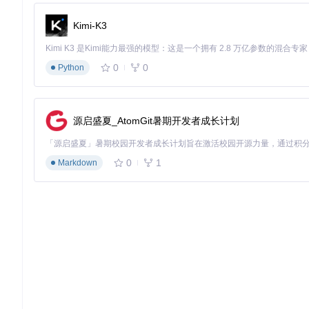
# 执行平台相关配置脚本
# Windows系统
Kimi-K3
# Linux系统（实验性支持）
chmod
0
0
Python
可能错误：依赖缺失。解决方法：根据脚本输出安装对应Visual Studio 
部署到游戏目录
将编译生成的
OptiScaler.dll
及配置文件
源启盛夏_AtomGit暑期开发者成长计划
注册表配置
导入
external\nvngx_dlss_sdk\regs\Enabl
0
1
Markdown
功能参数与优化策略
OptiScaler提供丰富的可调节参数，通过游戏内菜单（默认快捷键S
核心参数调节
输出缩放比例
：1.0x-3.0x，建议从1.5x开始测试
锐化强度
：0.0-1.0，默认0.3（RCAS算法对比度自适应锐化）
质量模式
：Ultra Quality(1.3x)、Quality(1.5x)、Balanced(1.