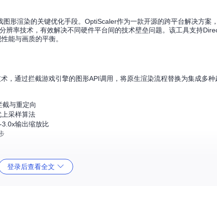
渲染的关键优化手段。OptiScaler作为一款开源的跨平台解决方案，
分辨率技术，有效解决不同硬件平台间的技术壁垒问题。该工具支持DirectX 1
实现性能与画质的平衡。
ooking）技术，通过拦截游戏引擎的图形API调用，将原生渲染流程替换为集成
数的拦截与重定向
优上采样算法
3.0x输出缩放比
步
登录后查看全文
迟
画质特性
高细节保留
快速响应