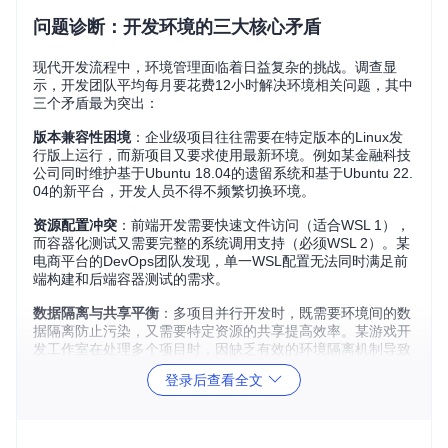
问题诊断：开发环境的三大核心矛盾
现代开发流程中，环境管理面临着日益复杂的挑战。调查显
示，开发团队平均每月要花费12小时解决环境相关问题，其中
三个矛盾最为突出：
版本兼容性困境
：企业级项目往往需要在特定版本的Linux发
行版上运行，而新项目又要求使用最新环境。例如某金融科技
公司同时维护基于Ubuntu 18.04的遗留系统和基于Ubuntu 22.
04的新平台，开发人员不得不频繁切换环境。
资源配置冲突
：前端开发需要快速文件访问（适合WSL 1），
而容器化测试又需要完整的系统调用支持（必须WSL 2）。某
电商平台的DevOps团队发现，单一WSL配置无法同时满足前
端构建和后端容器测试的需求。
数据隔离与共享平衡
：多项目并行开发时，既需要环境间的数
据隔离防止污染，又需要特定资源的共享提高效率。某游戏开
发工作室在处理多个项目时，因缺乏有效的环境隔离机制导致
配置文件互相覆盖，造成了严重的开发事故。
登录后查看全文
核心原理：WSL架构的关键差异