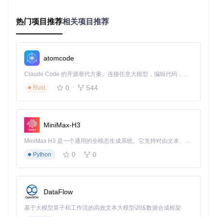
if
 ! wsl --status | grep -q 
"WSL 2 is installed"
; 
then
echo
"正在启用WSL功能..."
热门项目推荐
相关项目推荐
  wsl --install

# 安装完成后需要重启系统
echo
"WSL组件已安装，请重启计算机后继续"
exit
atomcode
fi
Claude Code 的开源替代方案。连接任意大模型，编辑代码，运行命令，自动验证 — 全自动执行。用 Rust 构建，极致性能。 ｜ An open-source alternative to Claude Code. Connect any LLM, edit code, run commands, and verify changes — autonomously. Built in Rust for speed. Get Started
# 安装Ubuntu 20.04 LTS
wsl --install -d Ubuntu-20.04 || { 
echo
"Ubuntu 20.04安装
0
544
Rust
# 安装Kali Linux
wsl --install -d Kali-Linux || { 
echo
"Kali Linux安装失败"
MiniMax-H3
# 安装openSUSE
wsl --install -d openSUSE-Leap-15.6 || { 
echo
"openSUSE
MiniMax H3 是一个通用的全模态生成系统。它支持对由文本、图像、视频和音频组成的多模态上下文进行统一理解，并能生成分辨率高达 2K、时长可达 15 秒的带原生立体声音频的视频。得益于面向任务泛化的系统设计，H3 在预训练阶段就已具备广泛的多模态上下文理解与生成能力，能够出色地执行复杂的多模态指令。
0
0
Python
安装完成后，使用以下命令验证安装结果：
DataFlow
基于大模型算子和工作流的高效文本大模型训练数据合成框架