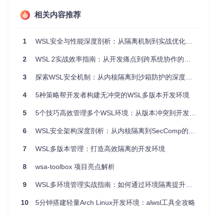
理解WSL 1和WSL 2的底层架构差异是构建高效多环境系统的
基础。WSL 1采用翻译层架构，直接将Linux系统调用转换为W
相关内容推荐
indows系统调用，这种设计带来了出色的文件系统性能，特别
适合前端开发等文件操作密集型任务。然而，这种架构在系统
调用兼容性上存在局限，无法运行需要完整Linux内核支持的
1
WSL安全与性能深度剖析：从隔离机制到实战优化的全方位指南
应用。
2
WSL 2实战效率指南：从开发痛点到跨系统协作的完整解决方案
相比之下，WSL 2则在Hyper-V虚拟机中运行完整的Linux内
核，实现了几乎100%的系统调用兼容性。这使得Docker等容
3
探索WSL安全机制：从内核隔离到沙箱防护的深度解析
器技术可以原生运行，同时支持Kubernetes等复杂系统。不
过，这种架构在Windows和Linux文件系统之间的交互上引入
4
5种策略帮开发者构建无冲突的WSL多版本开发环境
了额外开销，导致文件操作性能有所下降。
选择WSL版本时，需要根据具体工作负载特性进行权衡。开发
5
5个技巧高效管理多个WSL环境：从版本冲突到开发利器
环境的选择不应是静态的，而应根据当前任务动态调整，这正
是多环境管理的核心价值所在。
6
WSL安全架构深度剖析：从内核隔离到SecComp的防护体系构建
实战配置：多版本WSL环境搭建指南
7
WSL多版本管理：打造高效隔离的开发环境
8
wsa-toolbox 项目亮点解析
环境准备与发行版安装
首先确保系统满足WSL的基本要求，然后通过以下命令安装多
9
WSL多环境管理实战指南：如何通过环境隔离提升开发效率
个Linux发行版：
10
5分钟搭建轻量Arch Linux开发环境：alwsl工具全攻略
# 检查WSL状态并启用必要组件