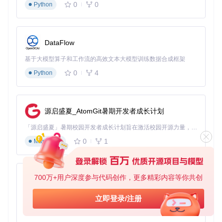
0
0
Python
新角色卡池抽卡前如何进行概率分析
在新角色卡池开放前，通过工具查看历史抽卡数据：
DataFlow
在"角色活动祈愿"统计区域查看五星角色平均出货次数
分析当前"已垫抽数"（累计未出五星次数）
基于大模型算子和工作流的高效文本大模型训练数据合成框架
根据"平均出货次数-已垫抽数"的差值，规划原石投入策略
0
4
Python
案例：若历史平均五星出货次数为66抽，当前已累计64抽
未出五星，则可预判下2抽出货概率较高，适合投入资源抽
取目标角色。
源启盛夏_AtomGit暑期开发者成长计划
如何通过多账号数据对比优化抽卡策略
「源启盛夏」暑期校园开发者成长计划旨在激活校园开源力量，通过积分激励、认证扶持、资源倾斜等形式，引导高校组织和开发者完成「入驻 — 建项目 — 做贡献 — 获认证 — 得资源」的完整闭环。无论你是想带领社团入驻平台的组织者，还是希望用代码贡献证明自己的开发者，都能在这里找到属于你的成长路径。
通过切换不同账号，对比分析各账号的抽卡概率和五星获取情
0
1
Markdown
况：
记录各账号在相同卡池的五星出货率
分析不同时间段抽卡的出货规律
700万+用户深度参与代码创作，更多精彩内容等你共创
py-xiaozhi
基于数据对比结果，调整各账号的抽卡时间和策略
基于Python的Xiaozhi AI，适用于想要完整Xiaozhi体验而无需拥有专用硬件的用户。
立即登录/注册
四、扩展资源：工具使用与问题解决
0
1
Python
常见问题排查指南