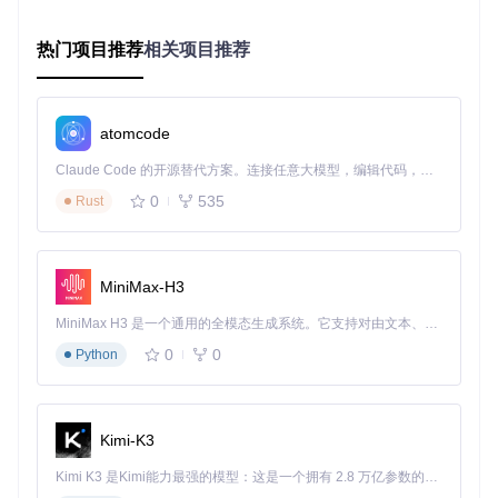
据"按钮
工具将自动检测游戏日志并提取authKey，完成数据加载
热门项目推荐
相关项目推荐
后显示统计结果
提示：若数据获取失败，请检查游戏是否已打开祈愿历史
页面，或尝试重启游戏后重新获取。
atomcode
如何导出Excel格式的抽卡记录
Claude Code 的开源替代方案。连接任意大模型，编辑代码，运行命令，自动验证 — 全自动执行。用 Rust 构建，极致性能。 ｜ An open-source alternative to Claude Code. Connect any LLM, edit code, run commands, and verify changes — autonomously. Built in Rust for speed. Get Started
在工具主界面上方找到绿色的"导出Excel"按钮，点击后工具将
0
535
Rust
当前账号的抽卡记录导出为Excel文件。导出文件包含完整的
抽卡时间、卡池类型、物品名称、星级等详细信息，便于进行
离线分析和长期存档。
MiniMax-H3
如何切换语言界面适应不同使用习惯
MiniMax H3 是一个通用的全模态生成系统。它支持对由文本、图像、视频和音频组成的多模态上下文进行统一理解，并能生成分辨率高达 2K、时长可达 15 秒的带原生立体声音频的视频。得益于面向任务泛化的系统设计，H3 在预训练阶段就已具备广泛的多模态上下文理解与生成能力，能够出色地执行复杂的多模态指令。
0
0
Python
点击界面右上角的"设置"按钮，在语言选项中选择所需语言
（支持简体中文、English等十多种语言）。切换后界面元素将
立即更新为所选语言，满足国际化用户的使用需求。
Kimi-K3
Kimi K3 是Kimi能力最强的模型：这是一个拥有 2.8 万亿参数的混合专家（MoE）模型，具备原生视觉理解能力，并支持 100 万 token 的上下文窗口。
三、进阶策略：数据驱动的抽卡优化方案