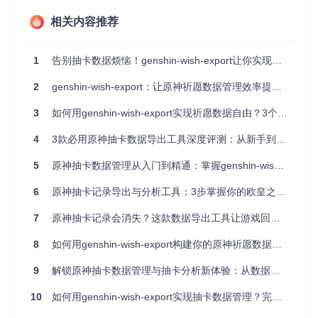
提供直观的账号管理界面，通过点击界面顶部的"+"按钮即可添
加新账号，切换账号后自动加载对应数据，实现多账号数据的
相关内容推荐
无缝管理。这一功能特别适合同时管理主号和小号的玩家。
传统记录方式与工具管理对比表
1
告别抽卡数据烦恼！genshin-wish-export让你实现抽卡自由的3个秘诀
对比维
genshin-wish-expor
传统手动记录
度
t
2
genshin-wish-export：让原神祈愿数据管理效率提升10倍的必备工具
数据安
易丢失，依赖手动备
自动保存+Excel导出双
全性
份
重保障
3
如何用genshin-wish-export实现祈愿数据自由？3个实用技巧全解析
统计效
需手动计算概率，耗
自动生成饼图统计和概
4
3款必用原神抽卡数据导出工具深度评测：从新手到欧皇的数据分析指南
率
时易错
率分析
多账号
一键切换，数据独立存
5
原神抽卡数据管理从入门到精通：掌握genshin-wish-export工具实现数据自由
需分别记录，易混淆
管理
储
6
原神抽卡记录导出与分析工具：3步掌握你的欧皇之路，数据可视化让抽卡策略更高效
数据可
多维度饼图和数据指标
无专业图表展示
视化
展示
7
原神抽卡记录会消失？这款数据导出工具让游戏回忆永久保存
二、实战操作：从数据获取到统计分析的全流程
8
如何用genshin-wish-export构建你的原神祈愿数据管理中心
9
解锁原神抽卡数据管理与抽卡分析新体验：从数据安全到策略优化的完整指南
如何通过游戏日志获取祈愿数据
确保《原神》游戏处于运行状态，并打开祈愿历史记录页
10
如何用genshin-wish-export实现抽卡数据管理？完整使用指南
面
启动genshin-wish-export工具，点击界面左上角的"更新数