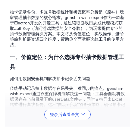
抽卡记录备份、多账号数据统计和祈愿概率分析是《原神》玩
家管理抽卡数据的核心需求。genshin-wish-export作为一款基
于Electron开发的开源工具，通过读取游戏日志或代理模式获
取authKey（访问游戏数据的安全令牌），为玩家提供专业的
抽卡数据管理解决方案。本文将从价值定位、实战操作、进阶
策略和扩展资源四个维度，帮助你全面掌握这款工具的使用方
法。
一、价值定位：为什么选择专业抽卡数据管理工
具
如何用数据安全机制解决抽卡记录丢失问题
传统手动记录抽卡数据存在易丢失、难同步的痛点。genshin-
wish-export通过双重保障机制解决这一问题：工具会自动将数
据保存在当前目录下的userData文件夹，同时支持导出Excel
格式进行离线备份。这种"自动+手动"的备份策略，确保抽卡记
录不会因设备故障或软件重装而丢失。
登录后查看全文
如何用多账号管理功能解决切换账号的繁琐操作
多账号玩家常面临频繁切换账号查看抽卡记录的困扰。该工具