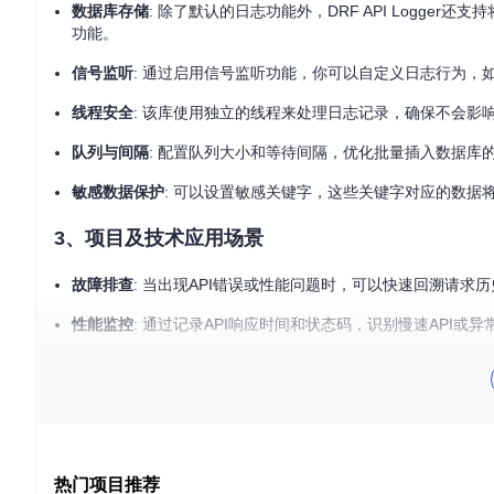
数据库存储
: 除了默认的日志功能外，DRF API Logge
功能。
信号监听
: 通过启用信号监听功能，你可以自定义日志行为，
线程安全
: 该库使用独立的线程来处理日志记录，确保不会影响
队列与间隔
: 配置队列大小和等待间隔，优化批量插入数据库
敏感数据保护
: 可以设置敏感关键字，这些关键字对应的数据
3、项目及技术应用场景
故障排查
: 当出现API错误或性能问题时，可以快速回溯请求
性能监控
: 通过记录API响应时间和状态码，识别慢速API或异
审计日志
: 对API访问进行审计，确保合规性和安全性。
开发调试
: 在开发过程中，帮助理解请求和响应的交互过程。
4、项目特点
热门项目推荐