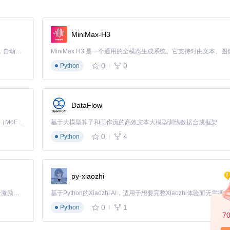
置阈值识别慢API。
可以指定其他数据库用于日志存储。
MiniMax-H3
Claude Code 的开源替代方案。连接任意大模型，编辑代码，运行命令，自动验证 — 全自动执行。用 Rust 构建，极致性能。 ｜ An open-source alternative to Claude Code. Connect any LLM, edit code, run commands, and verify changes — autonomously. Built in Rust for speed. Get Started
0
0
Python
ework开发者不可或缺的工具，它的强大功能和易用性使其成为API日志管理的最佳
装并体验一下吧！
DataFlow
Kimi K3 是Kimi能力最强的模型：这是一个拥有 2.8 万亿参数的混合专家（MoE）模型，具备原生视觉理解能力，并支持 100 万 token 的上下文窗口。
基于大模型算子和工作流的高效文本大模型训练数据合成框架
0
4
Python
py-xiaozhi
「源启盛夏」暑期校园开发者成长计划旨在激活校园开源力量，通过积分激励、认证扶持、资源倾斜等形式，引导高校组织和开发者完成「入驻 — 建项目 — 做贡献 — 获认证 — 得资源」的完整闭环。无论你是想带领社团入驻平台的组织者，还是希望用代码贡献证明自己的开发者，都能在这里找到属于你的成长路径。
0
1
Python
7