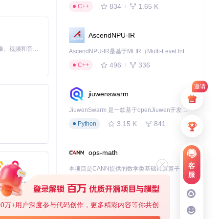
834
1.65 K
C++
AscendNPU-IR
MiniMax H3 是一个通用的全模态生成系统。它支持对由文本、图像、视频和音频组成的多模态上下文进行统一理解，并能生成分辨率高达 2K、时长可达 15 秒的带原生立体声音频的视频。得益于面向任务泛化的系统设计，H3 在预训练阶段就已具备广泛的多模态上下文理解与生成能力，能够出色地执行复杂的多模态指令。
AscendNPU-IR是基于MLIR（Multi-Level Intermediate Representation）构建的，面向昇腾亲和算子编译时使用的中间表示，提供昇腾完备表达能力，通过编译优化提升昇腾AI处理器计算效率，支持通过生态框架使能昇腾AI处理器与深度调优
496
336
C++
选择。无论是简单的
邀请
jiuwenswarm
JiuwenSwarm 是一款基于openJiuwen开发的智能AI Agent，它能够将大语言模型的强大能力，通过你日常使用的各类通讯应用，直接延伸至你的指尖。
3.15 K
841
Python
ops-math
客
本项目是CANN提供的数学类基础计算算子库，实现网络在NPU上加速计算。
服
1.24 K
1.36 K
C++
基于Python的Xiaozhi AI，适用于想要完整Xiaozhi体验而无需拥有专用硬件的用户。
00万+用户深度参与代码创作，更多精彩内容等你共创
deveco-code