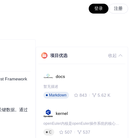
登录
注册
项目优选
收起
docs
Framework
暂无描述
843
5.62 K
Markdown
等关键数据。通过
kernel
openEuler内核是openEuler操作系统的核心，既是系统性能与稳定性的基石，也是连接处理器、设备与服务的桥梁。
507
537
C