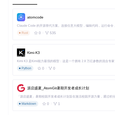
灵活配置
: 支持选择记录特定的HTTP方法和状态码，还可以设
时空转换
: 根据需求，可以显示本地时区的API调用时间，也
atomcode
隐私保护
: 自动屏蔽密码、令牌等敏感信息。
扩展性强
: 提供信号监听，允许用户自定义日志处理逻辑。
0
535
Rust
总的来说，DRF API Logger是Django Rest Fram
记录还是复杂的监控，这个开源项目都能满足你的需求。立即安
Kimi-K3
准备好了吗？现在就加入，开始你的API日志之旅！
0
0
Python
源启盛夏_AtomGit暑期开发者成长计划
0
1
Markdown