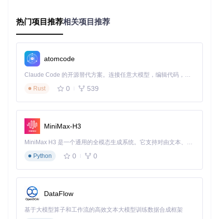
跨语言支持
：★★★★☆（中/英/日/韩/粤语）
情感表达
：★★★☆☆（V2Pro版本情感模拟更丰富）
热门项目推荐
相关项目推荐
实时推理
：★★★☆☆（优化后可达到近实时效果）
选型建议：版本选择决策指南
V2系列
：适合低配置设备和对显存敏感的场景，支持多语
言基础合成
atomcode
V3/V4系列
：追求高音质和稳定性，适合专业内容创作
V2Pro系列
：平衡性能与效率，推荐用于商业级语音应用
Claude Code 的开源替代方案。连接任意大模型，编辑代码，运行命令，自动验证 — 全自动执行。用 Rust 构建，极致性能。 ｜ An open-source alternative to Claude Code. Connect any LLM, edit code, run commands, and verify changes — autonomously. Built in Rust for speed. Get Started
0
539
如何构建场景化语音合成工作流？
Rust
以游戏角色配音为例，完整的语音定制流程包括以下四个阶
段：
MiniMax-H3
1. 需求分析：明确语音特征
MiniMax H3 是一个通用的全模态生成系统。它支持对由文本、图像、视频和音频组成的多模态上下文进行统一理解，并能生成分辨率高达 2K、时长可达 15 秒的带原生立体声音频的视频。得益于面向任务泛化的系统设计，H3 在预训练阶段就已具备广泛的多模态上下文理解与生成能力，能够出色地执行复杂的多模态指令。
角色定位
：年轻女性战士（坚定、果敢）
语言需求
：中英双语切换
0
0
Python
应用场景
：战斗台词（短句）、剧情对话（长句）
技术指标
：自然度≥4.5分（5分制），相似度≥90%
2. 数据准备：高质量样本采集
录音环境
：安静室内，使用领夹麦克风
DataFlow
样本要求
：10段语音，每段5-10秒，涵盖不同情绪
文本内容
：包含游戏常用词汇和情感表达句
基于大模型算子和工作流的高效文本大模型训练数据合成框架