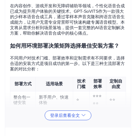
在内容创作、游戏开发和无障碍辅助等领域，个性化语音合成
已成为提升用户体验的关键技术。GPT-SoVITS作为一款强大
的少样本语音合成工具，通过零样本声音克隆和跨语言语音生
成能力，让用户无需专业背景即可快速构建专属语音模型。本
文将从需求分析到场景落地，提供一套完整的AI语音定制解决
方案，帮助你解决语音合成中的核心痛点。
如何用环境部署决策矩阵选择最佳安装方案？
不同用户对技术门槛、部署效率和定制需求有不同要求，选择
合适的安装方式是项目成功的第一步。以下是三种主流部署方
案的对比分析：
技术
部署
定制自
部署方式
适用场景
门槛
效率
由度
⭐⭐⭐
整合包一
新手用户、快速
⭐
⭐⭐
键安装
体验
⭐⭐
⭐⭐⭐⭐
手动源码
开发者、二次开
登录后查看全文
⭐⭐⭐
⭐⭐
部署
发
⭐
Docker容
企业级部署、多
⭐⭐
⭐⭐⭐
⭐⭐⭐