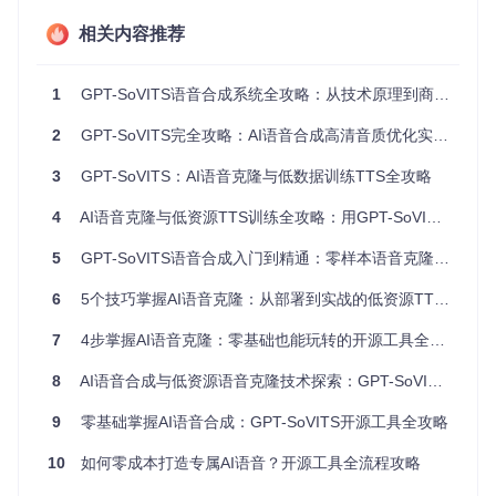
器化
环境兼容
相关内容推荐
痛点诊断：如何避免常见部署陷阱？
环境冲突
：手动安装时建议使用conda创建独立环境，避免
依赖包版本冲突
1
GPT-SoVITS语音合成系统全攻略：从技术原理到商业落地的AI声音定制指南
硬件适配
：根据GPU型号选择合适的CUDA版本（如CU128
适用于最新NVIDIA显卡）
2
GPT-SoVITS完全攻略：AI语音合成高清音质优化实战指南
资源准备
：确保预留至少20GB存储空间，模型文件和训练
数据会占用较多空间
3
GPT-SoVITS：AI语音克隆与低数据训练TTS全攻略
实施建议：
4
AI语音克隆与低资源TTS训练全攻略：用GPT-SoVITS实现秒级语音合成
# 手动部署时的环境配置示例
conda create -n GPTSoVits python=3.10

5
GPT-SoVITS语音合成入门到精通：零样本语音克隆全攻略
conda activate GPTSoVits

6
5个技巧掌握AI语音克隆：从部署到实战的低资源TTS全攻略
如何用能力雷达图评估语音合成工具？
7
4步掌握AI语音克隆：零基础也能玩转的开源工具全攻略
8
AI语音合成与低资源语音克隆技术探索：GPT-SoVITS全攻略
选择语音合成工具时，需从多个维度评估其是否满足实际需
求。以下是GPT-SoVITS的核心能力分布：
9
零基础掌握AI语音合成：GPT-SoVITS开源工具全攻略
📊 能力阈值雷达图
零样本合成
：★★★★★（5秒样本即可生成）
10
如何零成本打造专属AI语音？开源工具全流程攻略
少样本训练
：★★★★☆（1分钟数据显著提升效果）