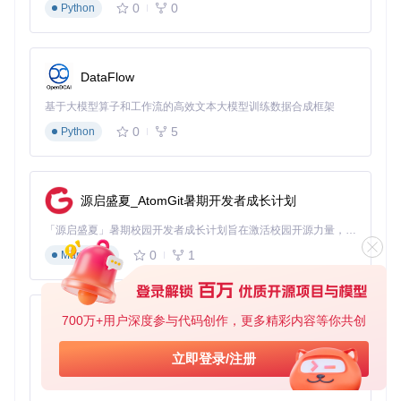
0
0
Seelen-UI启动器的定制系统采用模块化设计，主要包含三个
Python
层级：
配置体系

DataFlow
├── 核心设置层（应用行为）

│   ├── 搜索规则配置

基于大模型算子和工作流的高效文本大模型训练数据合成框架
│   ├── 快捷键映射

0
5
│   └── 启动策略

Python
├── 界面表现层（视觉样式）

│   ├── 主题系统

│   ├── 动画效果

│   └── 布局定义

源启盛夏_AtomGit暑期开发者成长计划
└── 扩展功能层（高级特性）

    ├── 插件系统

「源启盛夏」暑期校园开发者成长计划旨在激活校园开源力量，通过积分激励、认证扶持、资源倾斜等形式，引导高校组织和开发者完成「入驻 — 建项目 — 做贡献 — 获认证 — 得资源」的完整闭环。无论你是想带领社团入驻平台的组织者，还是希望用代码贡献证明自己的开发者，都能在这里找到属于你的成长路径。
    ├── 命令别名

0
1
Markdown
性能调优指南
⚡ 启动速度优化：通过编辑应用扫描配置文件，排除系统目录
700万+用户深度参与代码创作，更多精彩内容等你共创
py-xiaozhi
和临时文件，可将启动器初始化时间从200ms降至60ms。关
键调整包括：
基于Python的Xiaozhi AI，适用于想要完整Xiaozhi体验而无需拥有专用硬件的用户。
立即登录/注册
0
1
Python
设置扫描白名单，仅包含Program Files和用户应用目录