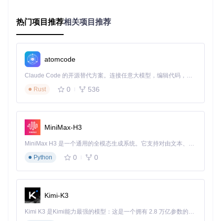
在多项目开发场景中，Seelen-UI启动器能够成为开发环境的
神经中枢。通过配置项目工作区快捷命令，开发者只需输入"pr
oj"即可列出所有开发项目，选择后自动启动相关编辑器、终端
热门项目推荐
相关项目推荐
和文档。这种一键式环境搭建，将项目切换时间从5分钟缩短
至15秒。
内容创作场景
atomcode
设计师可以通过自定义分类，将Photoshop、Illustrator等创作
Claude Code 的开源替代方案。连接任意大模型，编辑代码，运行命令，自动验证 — 全自动执行。用 Rust 构建，极致性能。 ｜ An open-source alternative to Claude Code. Connect any LLM, edit code, run commands, and verify changes — autonomously. Built in Rust for speed. Get Started
工具归类为"创意套件"，输入"c"即可快速访问。配合启动器的
参数传递功能，甚至可以直接打开最近编辑的文件，实现创作
0
536
Rust
流程的无缝衔接。
系统管理任务
对于系统管理员，启动器提供了命令行快速访问功能。输入"c
MiniMax-H3
md"不仅能启动命令提示符，还能直接执行预设命令如"cmd:ip
MiniMax H3 是一个通用的全模态生成系统。它支持对由文本、图像、视频和音频组成的多模态上下文进行统一理解，并能生成分辨率高达 2K、时长可达 15 秒的带原生立体声音频的视频。得益于面向任务泛化的系统设计，H3 在预训练阶段就已具备广泛的多模态上下文理解与生成能力，能够出色地执行复杂的多模态指令。
config"或"powershell:diskcleanup"，将系统管理操作简化为关
键词输入。
0
0
Python
深度定制：如何打造专属启动体验？
Kimi-K3
配置架构概览
Kimi K3 是Kimi能力最强的模型：这是一个拥有 2.8 万亿参数的混合专家（MoE）模型，具备原生视觉理解能力，并支持 100 万 token 的上下文窗口。