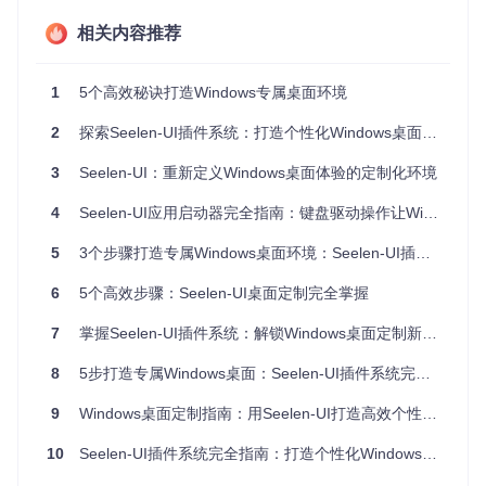
全字匹配
300%
力
序
相关内容推荐
操作流
鼠标主导
键盘全流程控制
400%
程
1
5个高效秘诀打造Windows专属桌面环境
深度主题+行为配
个性化
有限定制
500%
置
2
探索Seelen-UI插件系统：打造个性化Windows桌面体验完全指南
资源占
常驻内存
按需加载
200%
用
3
Seelen-UI：重新定义Windows桌面体验的定制化环境
Seelen-UI启动器的核心优势在于其"预测式交互"设计。当用户
4
Seelen-UI应用启动器完全指南：键盘驱动操作让Windows效率提升40%
输入"vs"时，系统不仅显示Visual Studio系列应用，还会根据
使用频率优先排列Visual Studio Code，同时提供相关开发工
5
3个步骤打造专属Windows桌面环境：Seelen-UI插件系统深度指南
具的快速访问。这种基于使用习惯的智能排序，使常用应用的
访问路径缩短80%。
6
5个高效步骤：Seelen-UI桌面定制完全掌握
多窗口管理是另一大亮点。通过启动器的"窗口切换"模式，用
7
掌握Seelen-UI插件系统：解锁Windows桌面定制新体验
户可以在不同应用的多个窗口间快速定位，配合Alt+数字键直
接跳转，实现"零鼠标操作流"的高效体验。
8
5步打造专属Windows桌面：Seelen-UI插件系统完全指南
场景化应用：如何在实际工作流中应用？
9
Windows桌面定制指南：用Seelen-UI打造高效个性化工作流
开发工作流优化
10
Seelen-UI插件系统完全指南：打造个性化Windows桌面体验