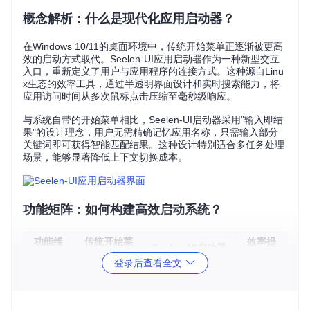
概念解析：什么是现代化应用启动器？
在Windows 10/11的桌面环境中，传统开始菜单正逐渐被更高
效的启动方式取代。Seelen-UI应用启动器作为一种新型交互
入口，重新定义了用户与应用程序的连接方式。这种源自Linu
x生态的效率工具，通过半透明界面设计和实时搜索能力，将
应用访问时间从多次鼠标点击压缩至毫秒级响应。
与系统自带的开始菜单相比，Seelen-UI启动器采用"输入即结
果"的设计理念，用户无需精确记忆应用名称，只需输入部分
关键词即可获得智能匹配结果。这种设计特别适合多任务处理
场景，能够显著降低上下文切换成本。
功能矩阵：如何构建高效启动系统？
功能维
传统开始菜
效率提
Seelen-UI启动器
度
单
升
登录后查看全文
启动速
1次快捷键+关键
3-5次点击
600%
度
词
搜索能
模糊搜索+智能排