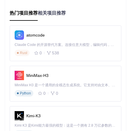
热门项目推荐
相关项目推荐
云端解决方案
Colab
：如果你没有强大的本地GPU设备，Colab提供了
免费的浏览器训练环境，无需本地安装。
Runpod
：作为专业的GPU云服务，Runpod稳定可靠，
atomcode
适合对训练稳定性要求较高的用户。
Docker
：容器化部署方式，适合开发者进行更灵活的环
Claude Code 的开源替代方案。连接任意大模型，编辑代码，运行命令，自动验证 — 全自动执行。用 Rust 构建，极致性能。 ｜ An open-source alternative to Claude Code. Connect any LLM, edit code, run commands, and verify changes — autonomously. Built in Rust for speed. Get Started
境配置和管理。
0
538
Rust
实践路径：训练流程的"问题-方案"对照
问题1：如何准备高质量的数据集？
方案：正确的数据集结构是训练成功的关键。合理组织图像和
标签文件，例如：
MiniMax-H3
MiniMax H3 是一个通用的全模态生成系统。它支持对由文本、图像、视频和音频组成的多模态上下文进行统一理解，并能生成分辨率高达 2K、时长可达 15 秒的带原生立体声音频的视频。得益于面向任务泛化的系统设计，H3 在预训练阶段就已具备广泛的多模态上下文理解与生成能力，能够出色地执行复杂的多模态指令。
images/

├── 30_cat/

0
0
Python
│   ├── image1.jpg

│   ├── image1.txt

│   └── image2.png

└── 40_dog/

Kimi-K3
    ├── dog1.jpg

Kimi K3 是Kimi能力最强的模型：这是一个拥有 2.8 万亿参数的混合专家（MoE）模型，具备原生视觉理解能力，并支持 100 万 token 的上下文窗口。