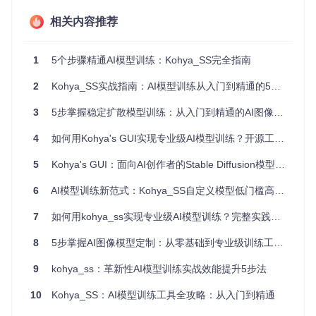
![LoRA训练技术原理图解](https://raw.gitcode.com/GitHub_Tr
相关内容推荐
ending/ko/kohya_ss/raw/4161d1d80ad554f7801c58463266
5d6825994062/test/img/10_darius kawasaki person/Dariusz
_Zawadzki.jpg?utm_source=gitcode_repo_files)
图1：LoRA
训练技术原理图解，展示了低秩矩阵分解在模型微调中的应
1
5个步骤精通AI模型训练：Kohya_SS完全指南
用，有助于理解个性化模型训练的核心过程。
2
Kohya_SS实战指南：AI模型训练从入门到精通的5个关键步骤
实践路径：环境搭建决策树
3
5步掌握稳定扩散模型训练：从入门到精通的AI图像生成实战指南
在开始使用kohya_ss进行模型训练之前，需要搭建合适的环
境。以下是环境搭建的决策树，帮助你选择适合自己的安装方
4
如何用Kohya's GUI实现专业级AI模型训练？开源工具全攻略
式：
5
Kohya's GUI：面向AI创作者的Stable Diffusion模型训练全流程实战手册
本地安装（推荐）
Windows用户
：如果你使用的是Windows系统，并且希
6
AI模型训练新范式：Kohya_SS自定义模型低门槛高效训练指南
望在本地进行训练，可按照以下步骤操作：
7
如何用kohya_ss实现专业级AI模型训练？完整实践指南
git 
clone
cd
 kohya_ss

8
5步掌握AI图像模型定制：从零基础到专业级训练工具实战
Linux用户
：对于Linux系统的用户，本地安装步骤如
9
kohya_ss：革新性AI模型训练实战效能提升5步法
下：
10
Kohya_SS：AI模型训练工具全攻略：从入门到精通
git 
clone
cd
 kohya_ss
