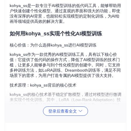
kohya_ss是一款专注于AI模型训练的低代码工具，能够帮助用
户快速创建个性化模型。通过直观的界面和强大的功能，即使
没有深厚的AI背景，也能轻松实现模型的定制化训练，为AI绘
画等领域提供高效的解决方案。
如何用kohya_ss实现个性化AI模型训练
核心价值：为什么选择kohya_ss进行AI模型训练
kohya_ss作为一款优秀的AI模型训练工具，具有以下核心价
值：它提供了低代码的操作方式，降低了AI模型训练的技术门
槛，让更多人能够参与到个性化模型的创建中。同时，它支持
多种训练方法，如LoRA训练、Dreambooth训练等，满足不同
场景下的需求，为用户打造专属的AI模型提供了强大支持。
技术原理：kohya_ss背后的核心技术
kohya_ss的核心技术基于稳定扩散模型，通过对模型进行微调
来实现个性化训练。其中，LoRA（Low-Rank Adaptation）技
术是关键，它通过低秩矩阵分解来减少模型参数，在保证训练
效果的同时提高训练速度。关于技术原理的详细内容，可以参
登录后查看全文
考官方文档：docs/training_principles.md。
下面是LoRA训练的技术原理图解：