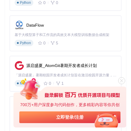
0
0
Python
在这个结构中，每个子文件夹代表一个类别，里面包含该类别
的图像文件和对应的标签文件。标签文件中应包含图像的描述
信息，有助于模型学习。
DataFlow
问题2：如何选择合适的训练方法？
方案：根据不同的需求选择训练方法。LoRA训练适用于快速
基于大模型算子和工作流的高效文本大模型训练数据合成框架
微调模型，Dreambooth训练则适合个性化概念训练，创造独
0
5
Python
特艺术风格，微调训练可针对特定数据集优化模型性能，SDX
L训练支持最新SDXL模型的高级训练。
问题3：如何配置训练参数以获得最佳效果？
源启盛夏_AtomGit暑期开发者成长计划
方案：使用
config.toml
文件进行参数配置，以下是一个完整
的示例：
「源启盛夏」暑期校园开发者成长计划旨在激活校园开源力量，通过积分激励、认证扶持、资源倾斜等形式，引导高校组织和开发者完成「入驻 — 建项目 — 做贡献 — 获认证 — 得资源」的完整闭环。无论你是想带领社团入驻平台的组织者，还是希望用代码贡献证明自己的开发者，都能在这里找到属于你的成长路径。
0
1
Markdown
model_dir
 = 
"C:/stable-diffusion/models"
lora_model_dir
 = 
"C:/stable-diffusion/models/Lora"
output_dir
 = 
"C:/kohya_ss_outputs"
learning_rate
700万+用户深度参与代码创作，更多精彩内容等你共创
 = 
0.0001
py-xiaozhi
batch_size
 = 
4
epochs
 = 
10
基于Python的Xiaozhi AI，适用于想要完整Xiaozhi体验而无需拥有专用硬件的用户。
立即登录/注册
0
1
Python
在配置时，可参考以下参数对比表格选择合适的配置方案：