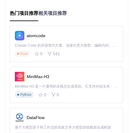
控制在5MB以内，内存占用低于100MB
硬件加速适配
：针对不同平台提供优化实现，包括Android
热门项目推荐
相关项目推荐
NNAPI、iOS Core ML和WebAssembly后端
三维空间理解：超越平面的交互维度 🌐
与传统2D手部检测不同，MediaPipe Hands原生支持三维坐标
输出：
atomcode
归一化坐标
：x,y坐标归一化至[0.0,1.0]范围，与图像尺寸无
Claude Code 的开源替代方案。连接任意大模型，编辑代码，运行命令，自动验证 — 全自动执行。用 Rust 构建，极致性能。 ｜ An open-source alternative to Claude Code. Connect any LLM, edit code, run commands, and verify changes — autonomously. Built in Rust for speed. Get Started
关
0
541
Rust
深度信息
：z坐标表示相对深度，以手腕为原点
世界坐标系
：提供以米为单位的真实三维坐标，支持空间交
互计算
MiniMax-H3
这种三维能力使虚拟物体交互、手势体积测量等高级应用成为
可能。
MiniMax H3 是一个通用的全模态生成系统。它支持对由文本、图像、视频和音频组成的多模态上下文进行统一理解，并能生成分辨率高达 2K、时长可达 15 秒的带原生立体声音频的视频。得益于面向任务泛化的系统设计，H3 在预训练阶段就已具备广泛的多模态上下文理解与生成能力，能够出色地执行复杂的多模态指令。
0
0
Python
实践指南：从零开始的手部追踪应用开发
环境准备与基础配置
# 克隆项目仓库
DataFlow
git 
clone
基于大模型算子和工作流的高效文本大模型训练数据合成框架
cd
 mediapipe
