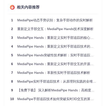
手掌检测阶段
：首先在全图像范围内快速定位手部区域，
相关内容推荐
返回带方向信息的边界框。这一步采用优化的目标检测网
络，专为手部特征优化，能有效应对不同尺度、旋转和部
分遮挡情况。
1
MediaPipe动态手势识别：复杂手部动作的实时解析
关键点追踪阶段
：在裁剪的手部区域上运行关键点模型，
2
重新定义手部交互：MediaPipe Hands技术深度解析
精确预测21个三维坐标。这种聚焦式处理将计算资源集中
在关键区域，比全图直接预测效率提升3-5倍。
3
MediaPipe Hands：重新定义实时手部追踪的核心技术揭秘
4
MediaPipe Hands：重新定义实时手部追踪技术的边界
📌
新手友好解析
：想象你在人群中找朋友——先扫视全场
5
MediaPipe Hands突破性技术解析：实时手部追踪的核心突破与实战应用
定位大致位置（手掌检测），再走近观察细节特征（关键
点追踪）。这种分阶段策略既保证了搜索效率，又确保了
6
MediaPipe Hands：重新定义实时手部交互的开源技术方案
识别精度。
7
MediaPipe Hands：革新性实时手部追踪技术解析
实时性能优化：移动设备上的流畅体验 ⚡
系统内置三大优化机制，确保在资源受限设备上的实时表现：
8
MediaPipe实时手部追踪技术：从原理到实践的全维度解析
智能跟踪策略
：连续帧处理时，基于前一帧结果预测当前帧
9
【免费下载】 深入解析MediaPipe Hands：高精度实时手部追踪技术
手部区域，仅在追踪失效时重新调用检测模型，平均节省7
0%计算量
10
MediaPipe手部追踪技术如何突破实时3D交互的算力瓶颈？4个创新突破全解析
模型轻量化
：采用模型量化和架构剪枝技术，核心模型大小