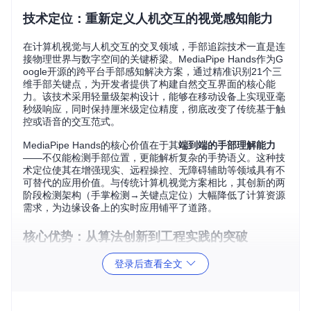
技术定位：重新定义人机交互的视觉感知能力
在计算机视觉与人机交互的交叉领域，手部追踪技术一直是连
接物理世界与数字空间的关键桥梁。MediaPipe Hands作为G
oogle开源的跨平台手部感知解决方案，通过精准识别21个三
维手部关键点，为开发者提供了构建自然交互界面的核心能
力。该技术采用轻量级架构设计，能够在移动设备上实现亚毫
秒级响应，同时保持厘米级定位精度，彻底改变了传统基于触
控或语音的交互范式。
MediaPipe Hands的核心价值在于其
端到端的手部理解能力
——不仅能检测手部位置，更能解析复杂的手势语义。这种技
术定位使其在增强现实、远程操控、无障碍辅助等领域具有不
可替代的应用价值。与传统计算机视觉方案相比，其创新的两
阶段检测架构（手掌检测→关键点定位）大幅降低了计算资源
需求，为边缘设备上的实时应用铺平了道路。
核心优势：从算法创新到工程实践的突破
登录后查看全文
突破性架构设计：两阶段检测的精妙平衡 🧠
MediaPipe Hands采用创新的级联模型架构，通过任务分解实
现精度与效率的完美平衡：