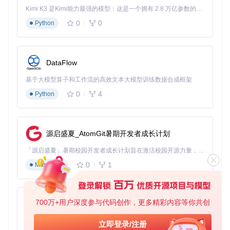
Kimi K3 是Kimi能力最强的模型：这是一个拥有 2.8 万亿参数的混合专家（MoE）模型，具备原生视觉理解能力，并支持 100 万 token 的上下文窗口。
插入NTFS设备后，打开文件管理器，通常会自动识别并
0
0
提示挂载
Python
如未自动挂载，打开GParted工具：
选择NTFS分区（通常标记为/dev/sdXn）
右键点击分区，选择"挂载"
DataFlow
指定挂载点路径，点击"确定"
基于大模型算子和工作流的高效文本大模型训练数据合成框架
macOS系统
0
4
Python
安装第三方图形化工具如"Mounty for NTFS"
打开应用程序，系统托盘会显示NTFS-3G图标
插入NTFS设备后，点击图标选择"挂载为读写"
源启盛夏_AtomGit暑期开发者成长计划
注意事项
：图形化工具虽然简单，但可能缺乏高级配置选
项。对于需要特定挂载参数的场景，建议使用命令行方
「源启盛夏」暑期校园开发者成长计划旨在激活校园开源力量，通过积分激励、认证扶持、资源倾斜等形式，引导高校组织和开发者完成「入驻 — 建项目 — 做贡献 — 获认证 — 得资源」的完整闭环。无论你是想带领社团入驻平台的组织者，还是希望用代码贡献证明自己的开发者，都能在这里找到属于你的成长路径。
式。
0
1
Markdown
⌨️ 进阶模式：命令行基础操作
命令行方式提供了更多控制选项，适合有一定技术基础的用
户：
700万+用户深度参与代码创作，更多精彩内容等你共创
py-xiaozhi
1. 安装NTFS-3G
基于Python的Xiaozhi AI，适用于想要完整Xiaozhi体验而无需拥有专用硬件的用户。
立即登录/注册