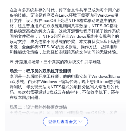
在当今多系统并存的时代，跨平台文件共享已成为每个用户必
备的技能。无论是程序员在Linux环境下需要访问Windows项
目文件，设计师在macOS上处理NTFS格式移动硬盘中的素
材，还是普通用户在双系统电脑间共享数据，NTFS-3G都能
提供稳定高效的解决方案。这款开源驱动程序打破了操作系统
间的文件壁垒，让NTFS分区在非Windows系统中实现完全的
读写支持，成为连接不同系统的桥梁。本文将从实际应用场景
出发，全面解析NTFS-3G的技术原理、操作方法、故障排除
和性能优化策略，助您轻松实现跨系统文件访问的无缝体验。
🚨 开篇痛点场景：三个真实的跨系统文件共享难题
场景一：程序员的双系统开发困境
李明是一名后端开发工程师，他的电脑安装了Windows和Linu
x双系统。白天在Windows上编写代码，晚上想用Linux进行编
译测试，却发现无法向NTFS格式的项目分区写入修改后的代
码。每次都需要通过U盘或云存储中转，不仅效率低下，还存
在版本同步问题。
场景二：设计师的外接硬盘烦恼
王芳是一名平面设计师，她的工作电脑是macOS系统，客户
经常通过NTFS格式的移动硬盘交付素材。macOS默认只能读
登录后查看全文
取NTFS分区，当她需要将设计成果保存回移动硬盘时，只能
求助同事的Windows电脑，严重影响了工作流程。