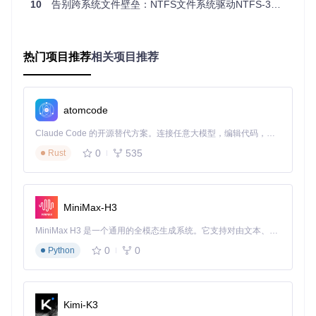
10
告别跨系统文件壁垒：NTFS文件系统驱动NTFS-3G完全指南
NTFS-3G完全遵循Microsoft的NTFS规范，实现了对文件元数
据、权限控制、压缩、加密等高级特性的支持。它能够正确解
析NTFS的MFT（Master File Table）结构，处理复杂的文件
属性和扩展属性，确保数据读写的准确性。
热门项目推荐
相关项目推荐
3. 跨平台抽象层设计
NTFS-3G在不同操作系统上提供统一的接口，通过抽象层适
配Linux、macOS等不同平台的系统调用。这种设计不仅保证
atomcode
了跨平台兼容性，还便于后续支持新的操作系统。
简单来说，NTFS-3G就像一位精通多种语言的翻译官，它能
Claude Code 的开源替代方案。连接任意大模型，编辑代码，运行命令，自动验证 — 全自动执行。用 Rust 构建，极致性能。 ｜ An open-source alternative to Claude Code. Connect any LLM, edit code, run commands, and verify changes — autonomously. Built in Rust for speed. Get Started
够理解Windows的NTFS"语言"，并将其准确地"翻译"成Linux
0
535
Rust
或macOS能够理解的指令，从而实现不同系统间的文件互
通。
🔧 分级操作指南：从新手到专家的NTFS-3G使用之道
📱 新手模式：图形化工具操作
MiniMax-H3
对于不熟悉命令行的用户，图形化工具是最佳选择。以下是在
MiniMax H3 是一个通用的全模态生成系统。它支持对由文本、图像、视频和音频组成的多模态上下文进行统一理解，并能生成分辨率高达 2K、时长可达 15 秒的带原生立体声音频的视频。得益于面向任务泛化的系统设计，H3 在预训练阶段就已具备广泛的多模态上下文理解与生成能力，能够出色地执行复杂的多模态指令。
不同系统中使用图形化工具挂载NTFS分区的方法：
0
0
Python
Linux系统（以Ubuntu为例）
安装图形化挂载工具：
Kimi-K3
sudo