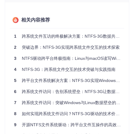
场景三：系统管理员的数据恢复挑战
张磊是公司的IT管理员，一台员工电脑无法启动Windows系
统，需要紧急恢复其中的重要文件。他尝试用Linux启动盘挂
相关内容推荐
载NTFS系统分区，却发现传统工具要么只能读取，要么存在
数据损坏风险，无法安全地提取文件。
1
跨系统文件互访的终极解决方案：NTFS-3G数据共享工具详解
这些问题的根源在于不同操作系统对文件系统的支持差异。Wi
ndows使用NTFS（New Technology File System）作为默认
2
突破边界：NTFS-3G实现跨系统文件交互的技术探索
文件系统，而Linux和macOS原生对NTFS的支持有限。NTFS
-3G的出现正是为了解决这一痛点，它通过FUSE（Filesystem
3
NTFS驱动跨平台终极指南：Linux与macOS读写Windows硬盘全方案
in Userspace）技术，在用户空间实现了对NTFS文件系统的
完整支持。
4
NTFS-3G：跨系统文件交互的技术突破与实践指南
🔍 技术原理解析：NTFS-3G如何实现跨系统兼容
5
跨平台文件系统解决方案：NTFS-3G实现Windows与Linux无缝读写
NTFS-3G采用用户空间文件系统的设计理念，通过以下三个
核心技术实现跨系统兼容：
6
跨系统文件访问：告别系统壁垒：NTFS-3G让数据自由流动
1. FUSE架构的创新应用
7
跨系统文件访问：突破Windows与Linux数据壁垒的完美解决方案
FUSE（用户空间文件系统）允许在用户空间而非内核空间实
现文件系统驱动，这避免了修改内核代码的复杂性和风险。N
8
如何实现跨系统文件访问？NTFS-3G驱动的技术价值与实践指南
TFS-3G作为FUSE模块，将NTFS的读写请求转换为用户空间
的函数调用，既保证了系统稳定性，又降低了开发难度。
9
开源NTFS文件系统驱动：跨平台文件互操作的高效解决方案
2. NTFS协议的完整实现