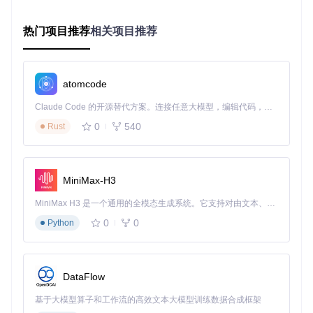
omaha
下载源代码
Google Update for Windows
热门项目推荐
相关项目推荐
项目地址：
https://gitcode.com/gh_mirrors/oma/omaha
atomcode
Claude Code 的开源替代方案。连接任意大模型，编辑代码，运行命令，自动验证 — 全自动执行。用 Rust 构建，极致性能。 ｜ An open-source alternative to Claude Code. Connect any LLM, edit code, run commands, and verify changes — autonomously. Built in Rust for speed. Get Started
0
540
Rust
MiniMax-H3
MiniMax H3 是一个通用的全模态生成系统。它支持对由文本、图像、视频和音频组成的多模态上下文进行统一理解，并能生成分辨率高达 2K、时长可达 15 秒的带原生立体声音频的视频。得益于面向任务泛化的系统设计，H3 在预训练阶段就已具备广泛的多模态上下文理解与生成能力，能够出色地执行复杂的多模态指令。
0
0
Python
DataFlow
基于大模型算子和工作流的高效文本大模型训练数据合成框架