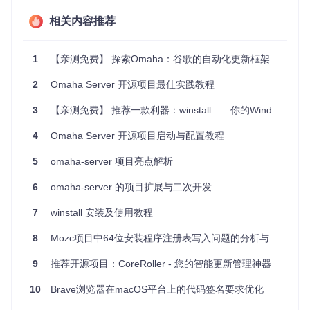
更新系统。
相关内容推荐
大型企业可以利用 Omaha 实现内部应用的自动化更新，确
保所有员工使用的软件都是最新的、安全的版本。
跨平台软件供应商可以将其作为 Windows 平台上的更新解
1
【亲测免费】 探索Omaha：谷歌的自动化更新框架
决方案，与现有跨平台策略无缝集成。
2
Omaha Server 开源项目最佳实践教程
项目特点
3
【亲测免费】 推荐一款利器：winstall——你的Windows软件安装助手
易用性
：Omaha 提供清晰的 API 和文档，使得集成到现
4
Omaha Server 开源项目启动与配置教程
有项目中变得简单。
稳定性
：源于 Google 的成熟技术，Omaha 已经在大规模
5
omaha-server 项目亮点解析
的生产环境中证明了自己的可靠性。
可定制化
：Omaha 允许开发者根据自己的需求进行定
6
omaha-server 的项目扩展与二次开发
制，以适应特定的业务场景。
开源社区
：通过开放源代码，Omaha 拥有一个活跃的开
7
winstall 安装及使用教程
发者社区，你可以获得持续的技术支持和改进。
8
Mozc项目中64位安装程序注册表写入问题的分析与修复
加入 Omaha 社区，让你的软件更新管理变得更加高效和无
忧！只需遵循
开发者设置指南
，即可开启你的更新之旅。
9
推荐开源项目：CoreRoller - 您的智能更新管理神器
10
Brave浏览器在macOS平台上的代码签名要求优化