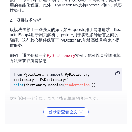
用的智能化程度。此外，PyDictionary支持Python 2和3，兼容
性极佳。
2、项目技术分析
该模块依赖于一些强大的库，如Requests用于网络请求，Bea
utifulSoup4用于网页解析，goslate用于实现多种语言之间的
翻译。这些核心组件保证了PyDictionary能够高效且稳定地提
供服务。
例如，通过创建一个
PyDictionary
实例，你可以直接调用其
方法来获取所需信息：
from
 PyDictionary 
import
 PyDictionary

print
(dictionary.meaning(
"indentation"
这将返回一个字典，包含了指定单词的各种含义。
3、项目及技术应用场景
登录后查看全文
教育软件
：帮助学生快速查找生词意义，提高学习效率。
自然语言处理（NLP）
：在文本分析或机器学习项目中，可
以用作预处理步骤，理解词汇含义。
聊天机器人
：让聊天机器人具备回答词汇问题的能力。