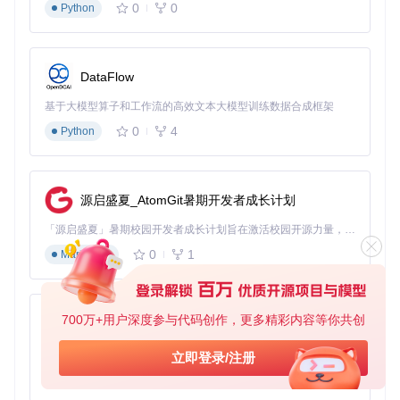
0
0
Python
DataFlow
基于大模型算子和工作流的高效文本大模型训练数据合成框架
0
4
Python
源启盛夏_AtomGit暑期开发者成长计划
「源启盛夏」暑期校园开发者成长计划旨在激活校园开源力量，通过积分激励、认证扶持、资源倾斜等形式，引导高校组织和开发者完成「入驻 — 建项目 — 做贡献 — 获认证 — 得资源」的完整闭环。无论你是想带领社团入驻平台的组织者，还是希望用代码贡献证明自己的开发者，都能在这里找到属于你的成长路径。
0
1
Markdown
700万+用户深度参与代码创作，更多精彩内容等你共创
py-xiaozhi
基于Python的Xiaozhi AI，适用于想要完整Xiaozhi体验而无需拥有专用硬件的用户。
立即登录/注册
0
1
Python