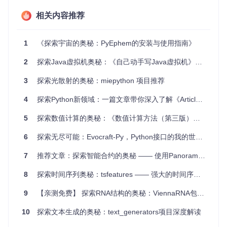
翻译工具
：结合Google翻译功能，可以进行多语言词汇转
相关内容推荐
换。
4、项目特点
简单易用
：仅需几行代码，即可实现复杂的词汇查询功能。
1
《探索宇宙的奥秘：PyEphem的安装与使用指南》
多功能
：不仅提供单词含义，还涵盖同义词、反义词和翻
译。
2
探索Java虚拟机奥秘：《自己动手写Java虚拟机》开源项目深度剖析
跨平台
：完全兼容Python 2和3。
高效
：利用成熟的第三方库，快速响应查询请求。
3
探索光散射的奥秘：miepython 项目推荐
然而，请注意，由于维护需求，该项目作者已宣布不再更新，
4
探索Python新领域：一篇文章带你深入了解《Articles》开源项目
建议寻找替代方案，尽管如此，对于现有的功能和使用场景，
PyDictionary仍然不失为一个优秀的选择。
5
探索数值计算的奥秘：《数值计算方法（第三版）》推荐
结语
6
探索无尽可能：Evocraft-Py，Python接口的我的世界构建神器！
如果你需要在Python项目中集成词汇查询功能，PyDictionary
无疑是值得尝试的工具。虽然它可能不再接收新功能的更新，
7
推荐文章：探索智能合约的奥秘 —— 使用Panoramix进行深度剖析
但其现有的功能已经足够满足许多实际需求。现在就安装并探
索PyDictionary的魅力，让代码更智能，让语言学习更加有
8
探索时间序列奥秘：tsfeatures —— 强大的时间序列特征提取库
趣。
9
【亲测免费】 探索RNA结构的奥秘：ViennaRNA包全面解析与应用推荐
10
探索文本生成的奥秘：text_generators项目深度解读