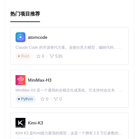
热门项目推荐
atomcode
Claude Code 的开源替代方案。连接任意大模型，编辑代码，运行命令，自动验证 — 全自动执行。用 Rust 构建，极致性能。 ｜ An open-source alternative to Claude Code. Connect any LLM, edit code, run commands, and verify changes — autonomously. Built in Rust for speed. Get Started
0
535
Rust
MiniMax-H3
MiniMax H3 是一个通用的全模态生成系统。它支持对由文本、图像、视频和音频组成的多模态上下文进行统一理解，并能生成分辨率高达 2K、时长可达 15 秒的带原生立体声音频的视频。得益于面向任务泛化的系统设计，H3 在预训练阶段就已具备广泛的多模态上下文理解与生成能力，能够出色地执行复杂的多模态指令。
0
0
Python
Kimi-K3
Kimi K3 是Kimi能力最强的模型：这是一个拥有 2.8 万亿参数的混合专家（MoE）模型，具备原生视觉理解能力，并支持 100 万 token 的上下文窗口。