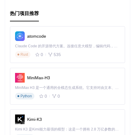
热门项目推荐
atomcode
Claude Code 的开源替代方案。连接任意大模型，编辑代码，运行命令，自动验证 — 全自动执行。用 Rust 构建，极致性能。 ｜ An open-source alternative to Claude Code. Connect any LLM, edit code, run commands, and verify changes — autonomously. Built in Rust for speed. Get Started
0
535
Rust
MiniMax-H3
MiniMax H3 是一个通用的全模态生成系统。它支持对由文本、图像、视频和音频组成的多模态上下文进行统一理解，并能生成分辨率高达 2K、时长可达 15 秒的带原生立体声音频的视频。得益于面向任务泛化的系统设计，H3 在预训练阶段就已具备广泛的多模态上下文理解与生成能力，能够出色地执行复杂的多模态指令。
0
0
Python
Kimi-K3
Kimi K3 是Kimi能力最强的模型：这是一个拥有 2.8 万亿参数的混合专家（MoE）模型，具备原生视觉理解能力，并支持 100 万 token 的上下文窗口。