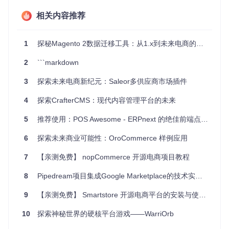
相关内容推荐
创建不同颜色和尺码的衣物产品，并关联至同一类别。
生成折扣券以促进购买，用户可在结账时应用。
用户可以将心仪的物品添加到愿望清单，随时查看并将其移
1
探秘Magento 2数据迁移工具：从1.x到未来电商的无缝过渡
入购物车。
2
```markdown
项目特点
3
探索未来电商新纪元：Saleor多供应商市场插件
易用性
：提供清晰的 API 和详细的文档，便于快速集成到现
4
有项目。
探索CrafterCMS：现代内容管理平台的未来
灵活性
：支持自定义条件过滤，满足个性化搜索需求。
5
推荐使用：POS Awesome - ERPnext 的绝佳前端点选系统
扩展性
：基于 Laravel 框架，可轻松扩展和定制化。
完整性
：涵盖电商运营的核心功能，无需额外集成其他组
6
探索未来商业可能性：OroCommerce 样例应用
件。
安全性
：作为 Laravel 社区的一员，遵循最佳安全实践。
7
【亲测免费】 nopCommerce 开源电商项目教程
想要了解更多详情？查阅官方
GitHub Wiki
，获取完整的安装
8
Pipedream项目集成Google Marketplace的技术实现分析
指南和示例代码，让 Sectheater Marketplace 成为你电商项
目的核心力量吧！
9
【亲测免费】 Smartstore 开源电商平台的安装与使用教程
开始你的电商之旅，利用 Sectheater Marketplace 实现高效
便捷的在线交易体验！
10
探索神秘世界的硬核平台游戏——WarriOrb