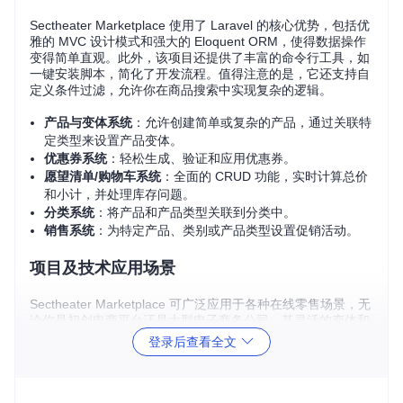
Sectheater Marketplace 使用了 Laravel 的核心优势，包括优
雅的 MVC 设计模式和强大的 Eloquent ORM，使得数据操作
变得简单直观。此外，该项目还提供了丰富的命令行工具，如
一键安装脚本，简化了开发流程。值得注意的是，它还支持自
定义条件过滤，允许你在商品搜索中实现复杂的逻辑。
产品与变体系统
：允许创建简单或复杂的产品，通过关联特
定类型来设置产品变体。
优惠券系统
：轻松生成、验证和应用优惠券。
愿望清单/购物车系统
：全面的 CRUD 功能，实时计算总价
和小计，并处理库存问题。
分类系统
：将产品和产品类型关联到分类中。
销售系统
：为特定产品、类别或产品类型设置促销活动。
项目及技术应用场景
Sectheater Marketplace 可广泛应用于各种在线零售场景，无
论你是初创电商平台还是大型电子商务公司。其灵活的变体和
分类系统适合售卖从衣服到电子产品等各种类型的商品。优惠
登录后查看全文
券系统能帮助商家进行营销活动，提高顾客满意度。而愿望清
单/购物车系统则提供了流畅的用户体验。
例如，在一家售卖服装的电商网站上，你可以：