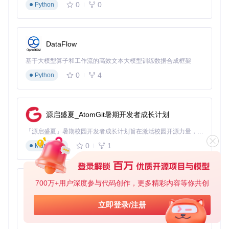
0
0
Python
DataFlow
基于大模型算子和工作流的高效文本大模型训练数据合成框架
0
4
Python
源启盛夏_AtomGit暑期开发者成长计划
「源启盛夏」暑期校园开发者成长计划旨在激活校园开源力量，通过积分激励、认证扶持、资源倾斜等形式，引导高校组织和开发者完成「入驻 — 建项目 — 做贡献 — 获认证 — 得资源」的完整闭环。无论你是想带领社团入驻平台的组织者，还是希望用代码贡献证明自己的开发者，都能在这里找到属于你的成长路径。
0
1
Markdown
700万+用户深度参与代码创作，更多精彩内容等你共创
py-xiaozhi
基于Python的Xiaozhi AI，适用于想要完整Xiaozhi体验而无需拥有专用硬件的用户。
立即登录/注册
0
1
Python