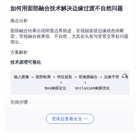
如何用面部融合技术解决边缘过渡不自然问题
痛点分析
面部融合结果出现明显边界痕迹，呈现锯齿状边缘或色块断
层，导致融合效果假、不自然，尤其在头发与背景交界处问题
突出。
方案解析
技术原理可视化
输入图像 → 面部检测 → 特征提取 → 双掩膜融合 → 边缘平滑 → 输出结果
                     ↑          ↑

实操步骤
：
在界面左侧「Processors」面板勾选「face_swapper」和
登录后查看全文
「face_enhancer」核心功能
进入「FACE MASK TYPES」区域，同时启用「box」和
「occlusion」两种掩膜类型
调节「FACE MASK BLUR」滑块至0.5-1.0区间（数值越