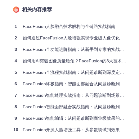
高边缘越模糊）
相关内容推荐
调整「FACE SNAPPER WEIGHT」至0.4-0.6，平衡源脸
与目标脸特征融合比例
1
FaceFusion人脸融合技术解构与全链路实战指南
图：FaceFusion主界面布局，红框区域为掩膜参数控制面板
2
如何通过FaceFusion人脸增强实现专业级人像优化
效果验证
正面验证：预览窗口中面部轮廓与背景无明显分界线
3
FaceFusion全功能进阶指南：从新手到专家的实战路径
侧面验证：90°侧脸角度下耳朵与脸颊过渡自然
4
如何用AI突破图像质量瓶颈？FaceFusion的3大技术突破与创作落地指南
动态验证：视频序列中无闪烁的边缘伪影
技术速查卡
5
FaceFusion全流程实战指南：从问题诊断到深度定制的智能图像处理方案
核心参数组合：

- face_mask_types = box,occlusion

6
FaceFusion终极指南：智能面部融合从问题诊断到专业定制的实战秘籍
- face_mask_blur = 0.7

- face_snapper_weight = 0.5

7
FaceFusion智能处理实战指南：从问题诊断到场景拓展的完整路径
避坑指南：

8
FaceFusion智能面部融合实战指南：从问题诊断到专业定制的全流程解决方案
✘ 不要同时启用超过2种掩膜类型，会导致边缘过度模糊

✘ 避免将blur值设置超过1.2，可能丢失面部细节

9
FaceFusion智能编辑：从问题诊断到商业级效果的全流程实战指南
10
FaceFusion开源人脸增强工具：从参数调试到效果优化的全流程指南
如何用高级掩膜技术解决背景干扰问题