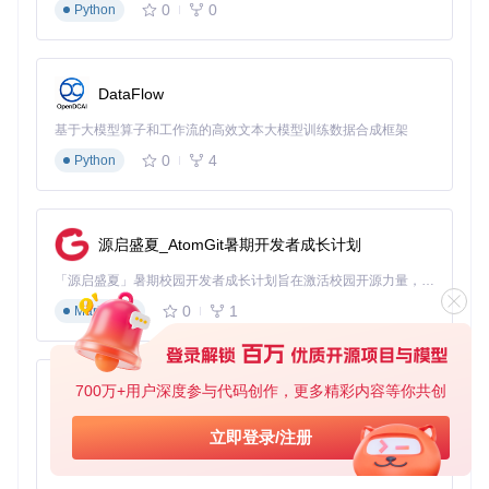
识别
0
0
Python
启用「many」遮挡器模式，实现多模型协同处理
效果验证
静态验证：放大50%观察原背景元素是否完全消除
对比验证：开启/关闭occlusion模型对比效果差异
DataFlow
极端验证：测试包含眼镜、帽子等复杂遮挡物的源图像
技术速查卡
基于大模型算子和工作流的高效文本大模型训练数据合成框架
核心参数组合：

0
4
Python
- face_occlusion_model = ximg_1

- reference_face_distance = 0.3

-遮挡器模式 = many

源启盛夏_AtomGit暑期开发者成长计划
避坑指南：

✘ 不要在低分辨率图像上使用ximg_1模型（建议≥720p）

「源启盛夏」暑期校园开发者成长计划旨在激活校园开源力量，通过积分激励、认证扶持、资源倾斜等形式，引导高校组织和开发者完成「入驻 — 建项目 — 做贡献 — 获认证 — 得资源」的完整闭环。无论你是想带领社团入驻平台的组织者，还是希望用代码贡献证明自己的开发者，都能在这里找到属于你的成长路径。
✘ 避免将reference_face_distance设置低于0.2，可能导致面部特征丢
0
1
Markdown
如何根据硬件条件选择最优执行配置
700万+用户深度参与代码创作，更多精彩内容等你共创
py-xiaozhi
痛点分析
基于Python的Xiaozhi AI，适用于想要完整Xiaozhi体验而无需拥有专用硬件的用户。
立即登录/注册
用户常因硬件配置与软件参数不匹配，导致处理速度慢、内存
0
1
Python
溢出或质量不达标等问题，尤其在GPU资源有限情况下表现突
出。