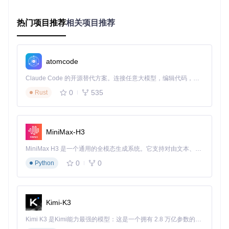
痛点分析
热门项目推荐
相关项目推荐
融合过程中背景元素（如眼镜反光、复杂发型、背景纹理）被
错误识别为面部特征，导致输出图像混杂原背景干扰元素。
方案解析
atomcode
技术原理可视化
Claude Code 的开源替代方案。连接任意大模型，编辑代码，运行命令，自动验证 — 全自动执行。用 Rust 构建，极致性能。 ｜ An open-source alternative to Claude Code. Connect any LLM, edit code, run commands, and verify changes — autonomously. Built in Rust for speed. Get Started
0
535
Rust
处理阶段
技术手段
效果
初级分离
xseg_1模型
基础面部区域提取
精细优化
ximg_1遮挡模型
剔除眼镜/头发等干扰
MiniMax-H3
边界处理
多模型融合算法
自然过渡边缘生成
MiniMax H3 是一个通用的全模态生成系统。它支持对由文本、图像、视频和音频组成的多模态上下文进行统一理解，并能生成分辨率高达 2K、时长可达 15 秒的带原生立体声音频的视频。得益于面向任务泛化的系统设计，H3 在预训练阶段就已具备广泛的多模态上下文理解与生成能力，能够出色地执行复杂的多模态指令。
实操步骤
：
0
0
Python
在「FACE OCCLUSION MODEL」下拉菜单中选择「xim
g_1」
设置「REFERENCE FACE DISTANCE」为0.2-0.4（值越
Kimi-K3
小匹配越严格）
在「FACE MASK TYPES」中勾选「area」选项增强区域
Kimi K3 是Kimi能力最强的模型：这是一个拥有 2.8 万亿参数的混合专家（MoE）模型，具备原生视觉理解能力，并支持 100 万 token 的上下文窗口。