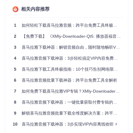
通过直观的进度条和状态标签，实时监控每个任务的下载进
度、速度和剩余时间。失败任务单独归类，便于集中处理。
相关内容推荐
个性化配置中心
提供丰富的自定义选项，包括音频格式选择（MP3/M4A）、
1
如何轻松下载喜马拉雅音频：跨平台免费工具终极指南
文件命名规则、存储路径设置等，满足不同用户的使用习惯。
2
【免费下载】 《XMly-Downloader-Qt5: 播放器福音，批量下载喜马拉雅音频利器》【qt5下载】
图：下载管理窗口展示多任务并行下载状态，进度条实时显示
3
喜马拉雅下载神器：解锁音频自由，随时随地畅听VIP内容
完成情况，支持任务优先级调整
4
喜马拉雅音频下载神器：3步轻松搞定VIP内容免费下载
💡 极简场景应用：三类用户的音频自由方案
5
喜马拉雅下载工具终极指南：10个技巧告别网络限制，畅享离线音频盛宴
不同用户群体可以通过这款工具解决各自的音频管理痛点：
6
喜马拉雅音频批量下载神器：跨平台免费工具全解析
通勤族的离线娱乐包
7
如何免费下载喜马拉雅VIP专辑？XMly-Downloader-Qt5终极解决方案来了！
每天花2小时在地铁公交上？提前下载好一周的节目，告别网
络信号不稳的烦恼。支持后台下载，上班前设置任务，下班就
8
喜马拉雅音频下载神器：一键批量获取付费专辑的完整攻略
能带着完整音频出门。
学习者的知识存档库
9
解锁喜马拉雅音频批量下载全维度解决方案：跨平台自由收听新体验
担心付费课程过期？将重要的教学内容永久保存到本地，建立
个人学习资料库。支持按专辑分类管理，随时复习重点内容。
10
喜马拉雅音频下载神器：3步实现VIP内容离线收听 ⚡️