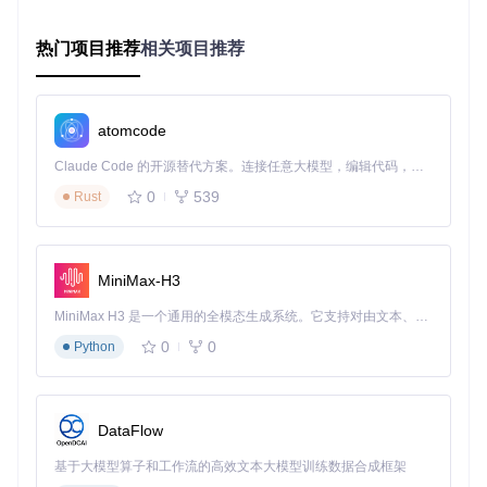
收藏爱好者的音频博物馆
对于喜欢的有声作品，通过批量下载功能完整收藏。自定义命
名规则确保文件有序排列，轻松构建个人音频图书馆。
热门项目推荐
相关项目推荐
💡 三步搞定音频下载：从安装到使用的极简指
南
atomcode
准备工作：获取并安装工具
Claude Code 的开源替代方案。连接任意大模型，编辑代码，运行命令，自动验证 — 全自动执行。用 Rust 构建，极致性能。 ｜ An open-source alternative to Claude Code. Connect any LLM, edit code, run commands, and verify changes — autonomously. Built in Rust for speed. Get Started
克隆项目仓库：
git clone https://gitcode.com/gh
0
539
Rust
_mirrors/xm/xmly-downloader-qt5
根据系统环境编译运行（具体步骤参见项目文档）
启动程序，进入主操作界面
核心操作流程
MiniMax-H3
步骤
操作要点
注意事项
MiniMax H3 是一个通用的全模态生成系统。它支持对由文本、图像、视频和音频组成的多模态上下文进行统一理解，并能生成分辨率高达 2K、时长可达 15 秒的带原生立体声音频的视频。得益于面向任务泛化的系统设计，H3 在预训练阶段就已具备广泛的多模态上下文理解与生成能力，能够出色地执行复杂的多模态指令。
1. 身份
确保账号拥有相应内容
输入包含权限信息的
验证
的访问权限
Cookie
0
0
Python
2. 内容
输入专辑ID并点
部分专辑可能需要VIP
解析
击"解析"
权限
3. 批量
选择音频文件后点
可设置同时下载任务数
DataFlow
下载
击"下载选中"
量
基于大模型算子和工作流的高效文本大模型训练数据合成框架