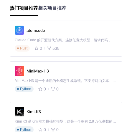
图标是扩展在PopClip菜单中显示的视觉标识，直接影响用户
热门项目推荐
相关项目推荐
体验。图标资源存放于扩展目录的根目录或专门的
Icons
子目
录（建议分辨率256x256，支持PNG和SVG格式）。一个扩展
可以包含多个图标，用于不同的动作或状态。
源代码文件：扩展的"肌肉"
atomcode
源代码文件实现扩展的核心功能，支持多种脚本语言，包括Sh
Claude Code 的开源替代方案。连接任意大模型，编辑代码，运行命令，自动验证 — 全自动执行。用 Rust 构建，极致性能。 ｜ An open-source alternative to Claude Code. Connect any LLM, edit code, run commands, and verify changes — autonomously. Built in Rust for speed. Get Started
ell、JavaScript、AppleScript和Python等。核心逻辑代码通常
0
535
Rust
位于
Source
目录或直接存放在扩展根目录，文件命名无严格
限制但建议使用有意义的名称，如
main.js
或
action.sh
。
目录结构示意图
MiniMax-H3
理解扩展的目录结构有助于规范开发流程。以下是一个典型的
PopClip扩展目录结构：
MiniMax H3 是一个通用的全模态生成系统。它支持对由文本、图像、视频和音频组成的多模态上下文进行统一理解，并能生成分辨率高达 2K、时长可达 15 秒的带原生立体声音频的视频。得益于面向任务泛化的系统设计，H3 在预训练阶段就已具备广泛的多模态上下文理解与生成能力，能够出色地执行复杂的多模态指令。
0
0
Python
扩展目录本质上是一个以
.popclipext
为后缀的文件夹，
macOS会将其识别为一个特殊的包文件。你可以通过右
键"显示包内容"来查看内部结构。
Kimi-K3
Kimi K3 是Kimi能力最强的模型：这是一个拥有 2.8 万亿参数的混合专家（MoE）模型，具备原生视觉理解能力，并支持 100 万 token 的上下文窗口。
快速上手流程：5分钟搭建你的第一个扩展
0
0
Python