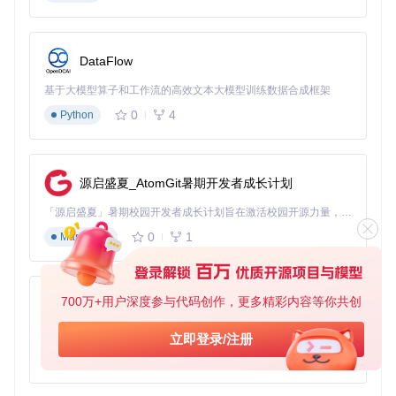
如何快速创建一个能实际工作的PopClip扩展？按照以下步
骤，即使是编程新手也能在几分钟内完成一个简单的文本转换
扩展。
DataFlow
环境准备：无需复杂配置
基于大模型算子和工作流的高效文本大模型训练数据合成框架
PopClip扩展开发不需要安装额外的开发环境，只需一个文本
编辑器（如VS Code）和PopClip应用本身。首先，确保你已
0
4
Python
安装PopClip（可从官网下载），然后创建一个新的扩展目
录：
源启盛夏_AtomGit暑期开发者成长计划
# 克隆项目仓库
git 
clone
「源启盛夏」暑期校园开发者成长计划旨在激活校园开源力量，通过积分激励、认证扶持、资源倾斜等形式，引导高校组织和开发者完成「入驻 — 建项目 — 做贡献 — 获认证 — 得资源」的完整闭环。无论你是想带领社团入驻平台的组织者，还是希望用代码贡献证明自己的开发者，都能在这里找到属于你的成长路径。
cd
# 创建新扩展目录
0
1
Markdown
mkdir
cd
700万+用户深度参与代码创作，更多精彩内容等你共创
py-xiaozhi
💡 技巧：可以复制现有简单扩展（如
Capitalize.popclipe
xt
）作为模板，在此基础上修改会更高效。
基于Python的Xiaozhi AI，适用于想要完整Xiaozhi体验而无需拥有专用硬件的用户。
立即登录/注册
核心文件创建：3个必要文件
0
1
Python
一个最简化的扩展需要以下3个文件：