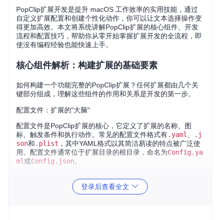
PopClip扩展开发是提升 macOS 工作效率的实用技能，通过
自定义扩展配置和创建个性化动作，你可以让文本选择操作变
得更加高效。本文将系统讲解PopClip扩展的核心组件、开发
流程和配置技巧，帮助你从零开始掌握扩展开发的全流程，即
使没有编程经验也能快速上手。
核心组件解析：构建扩展的基础要素
如何构建一个功能完整的PopClip扩展？任何扩展都由几个关
键部分组成，理解这些组件的作用和关系是开发的第一步。
配置文件：扩展的"大脑"
配置文件是PopClip扩展的核心，它定义了扩展的名称、图
标、触发条件和执行动作。常见的配置文件格式有
.yaml
、
.j
son
和
.plist
，其中YAML格式以其简洁易读的特点被广泛使
用。配置文件通常位于扩展目录的根目录，命名为
Config.ya
ml
或
Config.json
。
配置要点：配置文件必须包含
name
（扩展名称）和
actions
登录后查看全文
（动作列表）字段，其他字段如
icon
和
trigger
为可选但推荐
添加。
图标资源：扩展的"外观"