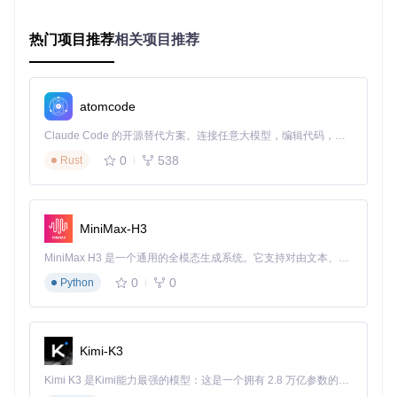
1. 新材料性能预测
热门项目推荐
相关项目推荐
通过计算材料的能带结构和态密度，Quantum ESPRESSO能
够预测材料的导电性、光学吸收系数等关键性能参数。研究人
员可以在计算机上虚拟筛选具有特定功能的新材料，显著加速
研发进程。
atomcode
2. 催化反应机理研究
Claude Code 的开源替代方案。连接任意大模型，编辑代码，运行命令，自动验证 — 全自动执行。用 Rust 构建，极致性能。 ｜ An open-source alternative to Claude Code. Connect any LLM, edit code, run commands, and verify changes — autonomously. Built in Rust for speed. Get Started
利用DFT计算可以获得反应路径上的能量变化和过渡态结构，
0
538
Rust
帮助理解催化反应机理。QE的分子动力学功能还能模拟反应
的动态过程，为催化剂设计提供理论指导。
3. 纳米材料特性分析
MiniMax-H3
对于低维纳米材料（如石墨烯、二维过渡金属硫族化合物），
MiniMax H3 是一个通用的全模态生成系统。它支持对由文本、图像、视频和音频组成的多模态上下文进行统一理解，并能生成分辨率高达 2K、时长可达 15 秒的带原生立体声音频的视频。得益于面向任务泛化的系统设计，H3 在预训练阶段就已具备广泛的多模态上下文理解与生成能力，能够出色地执行复杂的多模态指令。
QE提供了专门的计算方法来处理其独特的电子结构和量子效
应，揭示尺寸效应和边界效应对材料性质的影响。
0
0
Python
4. 新能源材料开发
在太阳能电池、锂离子电池等新能源材料研究中，QE可用于
Kimi-K3
优化材料结构、计算电荷输运性质，为提高能量转换效率和存
储性能提供理论支持。
Kimi K3 是Kimi能力最强的模型：这是一个拥有 2.8 万亿参数的混合专家（MoE）模型，具备原生视觉理解能力，并支持 100 万 token 的上下文窗口。