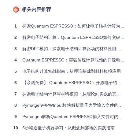
相关内容推荐
电子结构计算的核心技术原理
电子结构计算的本质是求解多电子系统的薛定谔方程，而DFT
1
探索Quantum ESPRESSO：如何让电子结构计算为材料研究者节省50%研究时间
方法通过将复杂的多电子问题转化为单电子方程（Kohn-Sha
m方程）来简化计算。Quantum ESPRESSO采用平面波基组
2
解密电子结构计算：Quantum ESPRESSO如何突破材料科学研究瓶颈
和赝势方法，在精度和计算效率之间取得平衡，使大规模材料
模拟成为可能。
3
解密DFT模拟：探索电子结构计算驱动的材料性能预测新范式
4
Quantum ESPRESSO：突破传统计算瓶颈的开源电子结构模拟平台
硅烯材料的投影能带结构展示了不同轨道贡献的电子态分布，
是电子结构计算的典型应用结果
5
电子结构计算实战指南：从理论基础到材料模拟应用
主要计算模块介绍
6
【亲测免费】 Quantum ESPRESSO：开源电子结构模拟的强大工具
PW模块
：核心模块，用于自洽计算电子基态和进行结构优
化
7
探索电子结构计算与材料模拟：从理论到实践的完整指南
PP模块
：后处理工具，用于能带结构、态密度等性质分析
PHonon模块
：声子计算工具，研究材料的振动性质和热力
8
Pymatgen中PWInput模块解析量子力学输入文件的问题分析
学行为
CPV模块
：Car-Parrinello分子动力学模拟，研究原子运动
9
Pymatgen解析Quantum ESPRESSO输入文件时的科学计数法与K点网格问题
和动力学过程
10
5步精通量子机器学习：从概念到落地的实践指南
电子结构计算的四大应用场景