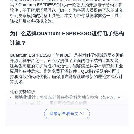
吗？Quantum ESPRESSO作为一款强大的开源电子结构计算
软件，基于密度泛函理论（DFT）为科研人员提供了从基础分
析到复杂模拟的完整工具链。本文将带你系统掌握这一工具，
轻松开启材料模拟之旅。
为什么选择Quantum ESPRESSO进行电子结构
计算？
Quantum ESPRESSO（简称QE）是材料科学领域最受欢迎的
开源计算平台之一。它不仅提供了全面的电子结构计算功能，
还具备高度的可扩展性和灵活性，能够满足从学术研究到工业
应用的各种需求。作为免费开源软件，QE拥有活跃的社区支
持和持续的代码优化，确保用户能够获取最新的理论方法和计
算技术。
核心优势解析
模块化设计
：将复杂计算任务分解为独立模块（如PW、P
P、PHonon等），用户可按需组合使用
高效并行计算
：支持MPI和OpenMP并行架构，可在从个人
登录后查看全文
电脑到超级计算机的各种硬件上高效运行
丰富的功能集
：涵盖电子结构、分子动力学、声子计算、能
带结构分析等多个研究方向
GPU加速支持
：针对现代计算硬件优化，大幅提升计算效率