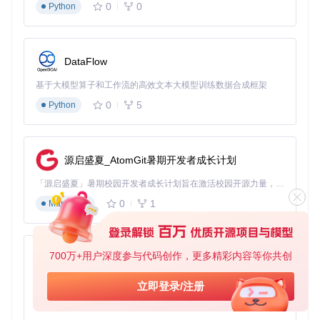
Quantum ESPRESSO快速安装与配置指南
0
0
Python
系统环境准备
确保系统已安装以下依赖：
DataFlow
Fortran编译器（GNU Fortran或Intel Fortran）
基于大模型算子和工作流的高效文本大模型训练数据合成框架
MPI库（OpenMPI或MPICH）
0
5
Python
FFTW库
BLAS/LAPACK线性代数库
编译安装步骤
git 
clone
源启盛夏_AtomGit暑期开发者成长计划
cd
 q-e

./configure --enable-parallel --enable-openmp

「源启盛夏」暑期校园开发者成长计划旨在激活校园开源力量，通过积分激励、认证扶持、资源倾斜等形式，引导高校组织和开发者完成「入驻 — 建项目 — 做贡献 — 获认证 — 得资源」的完整闭环。无论你是想带领社团入驻平台的组织者，还是希望用代码贡献证明自己的开发者，都能在这里找到属于你的成长路径。
0
1
Markdown
编译完成后，可通过运行
pw.x -h
命令验证安装是否成功。
700万+用户深度参与代码创作，更多精彩内容等你共创
新手入门：电子结构计算四步走
py-xiaozhi
基于Python的Xiaozhi AI，适用于想要完整Xiaozhi体验而无需拥有专用硬件的用户。
立即登录/注册
第一步：准备输入文件
0
1
Python
输入文件包含晶体结构、计算参数和所需性质等信息。可参考