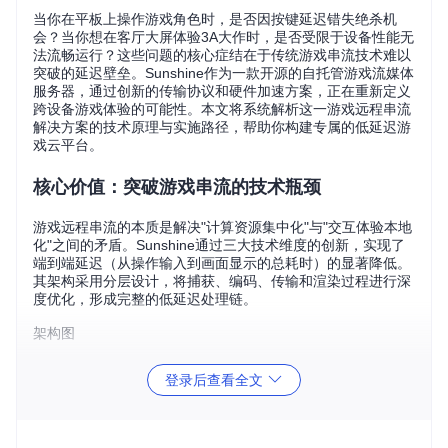
当你在平板上操作游戏角色时，是否因按键延迟错失绝杀机
会？当你想在客厅大屏体验3A大作时，是否受限于设备性能无
法流畅运行？这些问题的核心症结在于传统游戏串流技术难以
突破的延迟壁垒。Sunshine作为一款开源的自托管游戏流媒体
服务器，通过创新的传输协议和硬件加速方案，正在重新定义
跨设备游戏体验的可能性。本文将系统解析这一游戏远程串流
解决方案的技术原理与实施路径，帮助你构建专属的低延迟游
戏云平台。
核心价值：突破游戏串流的技术瓶颈
游戏远程串流的本质是解决"计算资源集中化"与"交互体验本地
化"之间的矛盾。Sunshine通过三大技术维度的创新，实现了
端到端延迟（从操作输入到画面显示的总耗时）的显著降低。
其架构采用分层设计，将捕获、编码、传输和渲染过程进行深
度优化，形成完整的低延迟处理链。
架构图
传输协议优化：重构数据传输层
登录后查看全文
传统串流方案普遍采用TCP协议进行数据传输，在网络波动时
容易出现卡顿。Sunshine创新性地采用基于UDP的定制化传输
协议，结合前向纠错（FEC）和动态重传机制，在丢包率10%