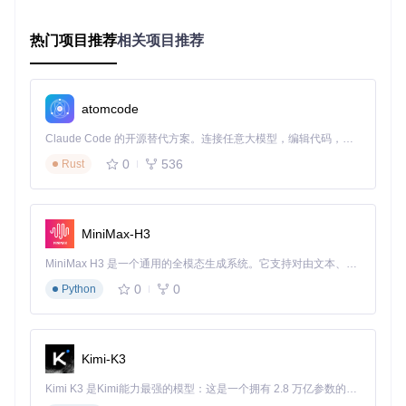
显卡需支持硬件编码（NVIDIA GTX 10系列及以上/AMD RX
热门项目推荐
相关项目推荐
5000系列及以上）
网络环境建议：有线连接（千兆以太网）或Wi-Fi 6（5GHz
频段）
服务器端操作系统：Windows 10/11、Ubuntu 22.04+、ma
atomcode
cOS 12+
Claude Code 的开源替代方案。连接任意大模型，编辑代码，运行命令，自动验证 — 全自动执行。用 Rust 构建，极致性能。 ｜ An open-source alternative to Claude Code. Connect any LLM, edit code, run commands, and verify changes — autonomously. Built in Rust for speed. Get Started
🔧 安装步骤：
0
536
Rust
克隆项目仓库：
git clone https://gitcode.com/Gi
tHub_Trending/su/Sunshine
根据操作系统执行对应安装脚本：
MiniMax-H3
Windows：运行
src_assets/windows/misc/servic
e/install-service.bat
MiniMax H3 是一个通用的全模态生成系统。它支持对由文本、图像、视频和音频组成的多模态上下文进行统一理解，并能生成分辨率高达 2K、时长可达 15 秒的带原生立体声音频的视频。得益于面向任务泛化的系统设计，H3 在预训练阶段就已具备广泛的多模态上下文理解与生成能力，能够出色地执行复杂的多模态指令。
Linux：执行
scripts/linux_build.sh
并通过Flatpak
0
0
Python
安装
macOS：使用
scripts/macos_build.sh
编译后拖拽
至应用程序文件夹
Kimi-K3
🌐 初始配置： 访问Web控制台（默认地址https://localhost:47
990），首次登录需创建管理员账户。系统会自动检测硬件配
Kimi K3 是Kimi能力最强的模型：这是一个拥有 2.8 万亿参数的混合专家（MoE）模型，具备原生视觉理解能力，并支持 100 万 token 的上下文窗口。
置并推荐优化参数。