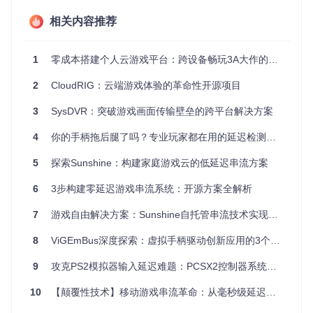
的网络环境下仍能保持画面流畅。协议栈深度整合了WebRTC
的拥塞控制算法，实现了传输速率与网络状况的实时适配。
相关内容推荐
硬件加速架构：释放GPU潜力
1
零成本搭建个人云游戏平台：跨设备畅玩3A大作的完整方案
Sunshine深度整合了NVIDIA NvFBC和AMD AMF等硬件编码
技术，将视频编码工作从CPU转移到GPU专用编码单元。在R
2
CloudRIG：云端游戏体验的革命性开源项目
TX 4090显卡上测试显示，4K/60fps游戏画面编码仅占用3%的
GPU资源，相比纯软件编码方案降低了75%的延迟。色彩空间
转换环节采用硬件加速的色彩矩阵运算，确保HDR内容在不同
3
SysDVR：突破游戏画面传输壁垒的跨平台解决方案
设备间的准确还原。
4
你的手柄拖后腿了吗？专业玩家都在用的延迟检测方案
跨平台适配：打破系统边界
5
探索Sunshine：构建家庭游戏云的低延迟串流方案
针对不同操作系统的图形架构特性，Sunshine开发了差异化的
捕获方案。在Linux/Wayland环境下，通过wlroots协议实现零
6
3步构建零延迟游戏串流系统：开源方案全解析
拷贝帧捕获；Windows系统则利用Direct3D 11纹理共享技
术；macOS平台采用AVFoundation框架的高效视频捕捉接
7
游戏自由解决方案：Sunshine自托管串流技术实现跨设备无缝体验
口。这种跨平台架构确保了在各种系统环境下的一致低延迟表
现。
8
ViGEmBus深度探索：虚拟手柄驱动创新应用的3个维度解析
实施路径：构建个人游戏云平台
9
攻克PS2模拟器输入延迟难题：PCSX2控制器系统从原理到优化的实战指南
通用部署流程
10
【颠覆性技术】移动游戏串流革命：从毫秒级延迟到跨设备无缝体验
📋 准备阶段：检查硬件兼容性