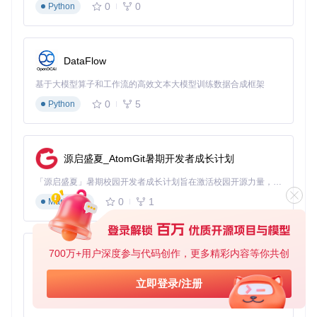
0
0
Python
设备专项配置
家庭服务器方案
DataFlow
对于家庭环境，建议将游戏服务器与路由器通过有线连接，并
基于大模型算子和工作流的高效文本大模型训练数据合成框架
配置QoS优先级确保游戏流量优先传输。在配置界面的"网
络"选项卡中，启用"低延迟模式"可将缓冲区大小从默认的150
0
5
Python
ms降低至50ms，代价是可能在网络波动时出现轻微卡顿。
云服务器部署
源启盛夏_AtomGit暑期开发者成长计划
在云服务器（如AWS EC2 g4dn实例）部署时，需注意：
「源启盛夏」暑期校园开发者成长计划旨在激活校园开源力量，通过积分激励、认证扶持、资源倾斜等形式，引导高校组织和开发者完成「入驻 — 建项目 — 做贡献 — 获认证 — 得资源」的完整闭环。无论你是想带领社团入驻平台的组织者，还是希望用代码贡献证明自己的开发者，都能在这里找到属于你的成长路径。
选择搭载T4/V100显卡的实例类型
配置弹性公网IP并开放47984-48000端口范围
0
1
Markdown
使用跳板机建立SSH隧道确保传输安全
推荐采用"云服务器+本地客户端"的混合架构，将计算任务
放在云端，输入输出在本地处理
700万+用户深度参与代码创作，更多精彩内容等你共创
py-xiaozhi
场景拓展：从个人到家庭的游戏体验升级
基于Python的Xiaozhi AI，适用于想要完整Xiaozhi体验而无需拥有专用硬件的用户。
立即登录/注册
多设备游戏同步
0
1
Python