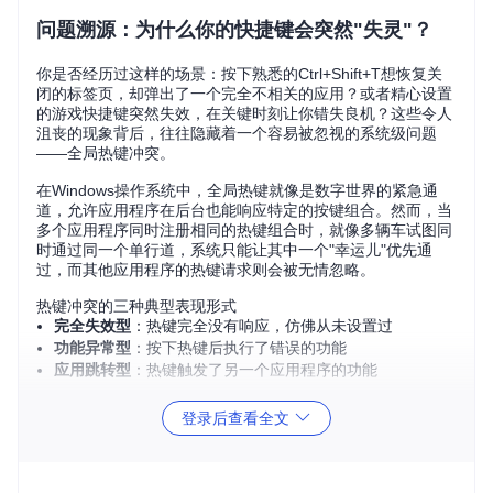
问题溯源：为什么你的快捷键会突然"失灵"？
你是否经历过这样的场景：按下熟悉的Ctrl+Shift+T想恢复关
闭的标签页，却弹出了一个完全不相关的应用？或者精心设置
的游戏快捷键突然失效，在关键时刻让你错失良机？这些令人
沮丧的现象背后，往往隐藏着一个容易被忽视的系统级问题
——全局热键冲突。
在Windows操作系统中，全局热键就像是数字世界的紧急通
道，允许应用程序在后台也能响应特定的按键组合。然而，当
多个应用程序同时注册相同的热键组合时，就像多辆车试图同
时通过同一个单行道，系统只能让其中一个"幸运儿"优先通
过，而其他应用程序的热键请求则会被无情忽略。
热键冲突的三种典型表现形式
完全失效型
：热键完全没有响应，仿佛从未设置过
功能异常型
：按下热键后执行了错误的功能
应用跳转型
：热键触发了另一个应用程序的功能
这些问题不仅影响工作效率，在特定场景下甚至可能造成严重
登录后查看全文
后果。想象一下，在视频剪辑过程中，本应停止录制的热键却
启动了另一个程序，导致数小时的工作成果丢失。