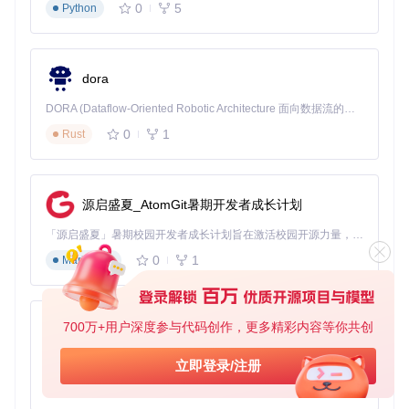
0
5
Python
根据系统架构选择对应版本：
64位系统：使用x64目录下的可执行文件
dora
32位系统：使用x86目录下的可执行文件
DORA (Dataflow-Oriented Robotic Architecture 面向数据流的机器人架构) 是为 AI 与具身智能机器人打造的高性能开发框架，以数据流范式重构开发逻辑，原生支持分布式部署与端边云协同 —— 无需复杂适配，即可实现一体端到端具身大小脑、VLA等模型部署，无缝衔接感知、推理、控制全链路，让 AI 能力与机器人动作深度融合。 依托 Rust 内核与零拷贝通信技术，它将具身大小脑、VLA等模型推理、多模态数据融合延迟压缩至微秒级，同时兼容 ROS2 生态与国产 AI 芯片，彻底降低具身智能机器人的开发门槛，让分布式部署下的 AI 赋能创新更高效、更灵活。
⚠
注意
：Hotkey Detective需要管理员权限才能正常工作，因
为系统钩子需要 elevated 权限才能安装。
0
1
Rust
步骤二：热键扫描与冲突检测 🔍
右键点击HotkeyDetective.exe，选择"以管理员身份运行"
在主界面点击"开始监控"按钮，工具将开始记录系统热键
源启盛夏_AtomGit暑期开发者成长计划
活动
正常使用电脑，特别是那些曾经出现过热键问题的场景
「源启盛夏」暑期校园开发者成长计划旨在激活校园开源力量，通过积分激励、认证扶持、资源倾斜等形式，引导高校组织和开发者完成「入驻 — 建项目 — 做贡献 — 获认证 — 得资源」的完整闭环。无论你是想带领社团入驻平台的组织者，还是希望用代码贡献证明自己的开发者，都能在这里找到属于你的成长路径。
当怀疑发生热键冲突时，点击"生成报告"按钮
0
1
Markdown
此时工具会生成一份详细的热键占用报告，列出所有已注册的
全局热键及其对应的进程信息。
700万+用户深度参与代码创作，更多精彩内容等你共创
步骤三：冲突分析与解决方案制定 📝
py-xiaozhi
在报告中查找标记为"冲突"的热键条目
基于Python的Xiaozhi AI，适用于想要完整Xiaozhi体验而无需拥有专用硬件的用户。
分析冲突进程的路径和描述，判断其必要性：
立即登录/注册
临时进程：可以直接关闭该程序
0
1
Python
系统进程：需要通过程序设置修改热键