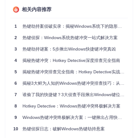
工具原理：Hotkey Detective如何成为热键冲突
的"侦探"？
相关内容推荐
Hotkey Detective作为一款专业的热键冲突诊断工具，采用了
1
热键劫持案侦破实录：揭秘Windows系统下的隐形劫持者
多种先进技术来揭开热键冲突的神秘面纱。它就像一位经验丰
富的侦探，能够追踪并识别出那些"窃取"热键的应用程序。
2
热键侦探：Windows系统热键冲突一站式解决方案
原理解析 vs 传统方法对比
3
热键劫持谜案：5步揪出Windows快捷键冲突真凶
技术
传统检测
Hotkey Detective方案
维度
工具
4
揭秘热键冲突：Hotkey Detective深度排查完全指南
检测
注册表扫
系统钩子(WH_GETMESSAGE+WH
机制
描
_CALLWNDPROC)
5
揭秘热键冲突排查完全指南：Hotkey Detective实战手册
信息
完整进程路径+窗口标题
仅进程名
6
揭秘3大鲜为人知的Windows热键冲突排查技巧：从现象到内核的深度侦破
深度
实时
静态快照
7
谁偷了我的快捷键？3大侦查手段揪出Windows键位抢占真凶
实时监控热键注册
性
分析
8
Hotkey Detective：Windows热键冲突终极解决方案
系统
可能干扰
非侵入式监控
影响
正常进程
9
Windows热键冲突终极解决方案：一键揪出占用快捷键的元凶
冲突
仅能定位
精确到具体线程
定位
到进程
10
热键侦探日志：破解Windows热键劫持悬案