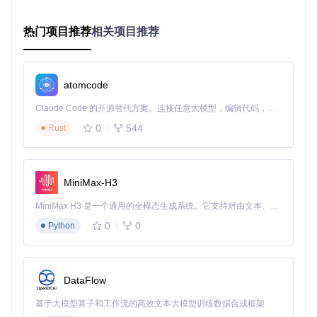
核心技术解析 🕵️‍♂️
热门项目推荐
相关项目推荐
Hotkey Detective的核心在于其创新的双钩子机制：
WH_CALLWNDPROC钩子
：监控所有窗口消息，捕获热
atomcode
键注册请求
WH_GETMESSAGE钩子
：跟踪热键触发时的消息流向，
Claude Code 的开源替代方案。连接任意大模型，编辑代码，运行命令，自动验证 — 全自动执行。用 Rust 构建，极致性能。 ｜ An open-source alternative to Claude Code. Connect any LLM, edit code, run commands, and verify changes — autonomously. Built in Rust for speed. Get Started
确定最终响应的进程
0
544
Rust
这种组合不仅能够检测已经注册的热键，还能实时监控新的热
键注册行为，让"热键窃贼"无所遁形。与传统工具相比，Hotk
ey Detective不需要遍历系统中所有进程，而是通过事件驱动
的方式精准捕获热键相关活动，既提高了检测效率，又减少了
MiniMax-H3
系统资源占用。
MiniMax H3 是一个通用的全模态生成系统。它支持对由文本、图像、视频和音频组成的多模态上下文进行统一理解，并能生成分辨率高达 2K、时长可达 15 秒的带原生立体声音频的视频。得益于面向任务泛化的系统设计，H3 在预训练阶段就已具备广泛的多模态上下文理解与生成能力，能够出色地执行复杂的多模态指令。
实战方案：四步解决热键冲突难题
0
0
Python
步骤一：环境准备与工具获取 ✓
克隆项目仓库到本地：
DataFlow
基于大模型算子和工作流的高效文本大模型训练数据合成框架
git 
clone