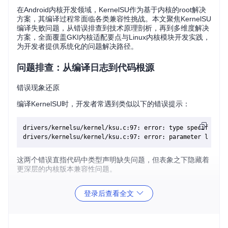
在Android内核开发领域，KernelSU作为基于内核的root解决
方案，其编译过程常面临各类兼容性挑战。本文聚焦KernelSU
编译失败问题，从错误排查到技术原理剖析，再到多维度解决
方案，全面覆盖GKI内核适配要点与Linux内核模块开发实践，
为开发者提供系统化的问题解决路径。
问题排查：从编译日志到代码根源
错误现象还原
编译KernelSU时，开发者常遇到类似以下的错误提示：
drivers/kernelsu/kernel/ksu.c:97: error: type specifier mi
这两个错误直指代码中类型声明缺失问题，但表象之下隐藏着
更深层的内核版本兼容性问题。
🔍 错误定位实战
登录后查看全文
日志解析
：通过
make kernelsu 2>&1 | grep -A 10
"error:"
命令过滤关键错误上下文
代码定位
：追踪至
ksu.c#L97
发现涉及
MODULE_IMPORT_N
S
宏的使用