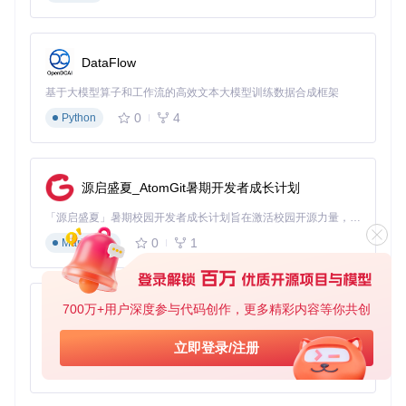
内核模块加载机制的差异引发符号解析失败
实践方案：三级解决路径
DataFlow
初级路径：版本回退策略
基于大模型算子和工作流的高效文本大模型训练数据合成框架
操作步骤
：
0
4
Python
克隆仓库：
git clone https://gitcode.com/GitHub
_Trending/ke/KernelSU
查看标签：
git tag | grep -v 'gki'
筛选非GKI版本
源启盛夏_AtomGit暑期开发者成长计划
切换版本：
git checkout v0.5.0
（选择最后支持非GKI
的版本）
「源启盛夏」暑期校园开发者成长计划旨在激活校园开源力量，通过积分激励、认证扶持、资源倾斜等形式，引导高校组织和开发者完成「入驻 — 建项目 — 做贡献 — 获认证 — 得资源」的完整闭环。无论你是想带领社团入驻平台的组织者，还是希望用代码贡献证明自己的开发者，都能在这里找到属于你的成长路径。
重新编译：
make clean && make kernelsu
0
1
Markdown
适用场景
：快速恢复编译环境，对新功能需求不迫切的场景
进阶路径：手动恢复非GKI支持
700万+用户深度参与代码创作，更多精彩内容等你共创
py-xiaozhi
操作步骤
：
基于Python的Xiaozhi AI，适用于想要完整Xiaozhi体验而无需拥有专用硬件的用户。
立即登录/注册
查找移除非GKI支持的提交：
git log --grep "remove
0
1
Python
non-GKI support"
revert相关提交：
git revert <commit-hash>