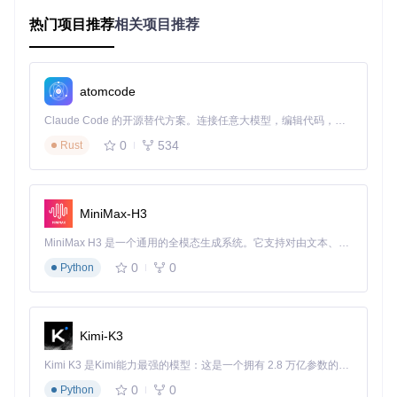
版本对比
：使用
git log -- kernel/ksu.c
查看近期修
热门项目推荐
相关项目推荐
改记录，发现移除非GKI支持的相关提交
技术原理：GKI与内核模块机制
atomcode
技术点睛：MODULE_IMPORT_NS宏的作用机制
Claude Code 的开源替代方案。连接任意大模型，编辑代码，运行命令，自动验证 — 全自动执行。用 Rust 构建，极致性能。 ｜ An open-source alternative to Claude Code. Connect any LLM, edit code, run commands, and verify changes — autonomously. Built in Rust for speed. Get Started
Linux内核从5.10版本开始引入模块命名空间机制，
MODULE_I
0
534
Rust
MPORT_NS
宏用于声明模块依赖的命名空间。其工作原理如
下：
确保模块加载时正确解析依赖符号
实现模块间的版本兼容性检查
MiniMax-H3
隔离不同命名空间的符号冲突
MiniMax H3 是一个通用的全模态生成系统。它支持对由文本、图像、视频和音频组成的多模态上下文进行统一理解，并能生成分辨率高达 2K、时长可达 15 秒的带原生立体声音频的视频。得益于面向任务泛化的系统设计，H3 在预训练阶段就已具备广泛的多模态上下文理解与生成能力，能够出色地执行复杂的多模态指令。
这一机制在GKI架构中尤为重要，它允许通用内核映像与设备
0
0
Python
专用模块安全协作。
为何会出现编译失败？
KernelSU近期版本移除了对非GKI内核的支持，直接导致：
Kimi-K3
旧内核中不存在
MODULE_IMPORT_NS
宏定义
Kimi K3 是Kimi能力最强的模型：这是一个拥有 2.8 万亿参数的混合专家（MoE）模型，具备原生视觉理解能力，并支持 100 万 token 的上下文窗口。
类型声明要求更严格的现代编译器拒绝兼容旧代码风格
0
0
Python