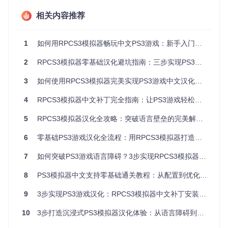
对应游戏的中文汉化补丁（通常为YAML格式）
相关内容推荐
标准目录结构
：
1
如何用RPCS3模拟器畅玩中文PS3游戏：新手入门到精通指南
rpcs3/

├── patches/               # 存放汉化补丁的核心目录

2
RPCS3模拟器零基础汉化避坑指南：三步实现PS3游戏中文显示
└── dev_hdd0/

3
如何使用RPCS3模拟器完美实现PS3游戏中文汉化：从环境配置到深度优化全攻略
注意事项
：所有文件需确保完整性，特别是固件文件缺失
4
RPCS3模拟器中文补丁完全指南：让PS3游戏轻松支持中文的实用攻略
会导致模拟器无法正常运行。建议从官方渠道获取RPCS3
和固件文件。
5
RPCS3模拟器汉化全攻略：突破语言壁垒的完美解决方案
模拟器基础设置
6
零基础PS3游戏汉化全流程：用RPCS3模拟器打造中文游戏环境
安装RPCS3模拟器
7
如何突破PS3游戏语言障碍？3步实现RPCS3模拟器中文游戏体验
从官方仓库克隆项目：
git clone https://gitcod
8
PS3模拟器中文支持零基础通关教程：从配置到优化的完整指南
e.com/GitHub_Trending/rp/rpcs3
按照BUILDING.md文档完成编译安装
9
3步实现PS3游戏汉化：RPCS3模拟器中文补丁安装全攻略
配置固件
10
3步打造沉浸式PS3模拟器汉化体验：从语言障碍到完美中文环境
启动模拟器，首次运行会提示安装固件