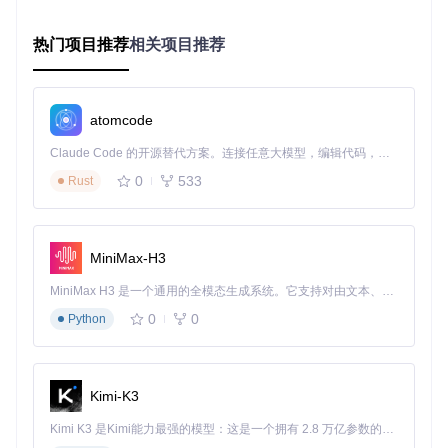
选择下载的固件文件完成安装
热门项目推荐
相关项目推荐
添加游戏
通过"文件"→"添加游戏"导入游戏备份
等待模拟器完成游戏数据扫描
atomcode
Claude Code 的开源替代方案。连接任意大模型，编辑代码，运行命令，自动验证 — 全自动执行。用 Rust 构建，极致性能。 ｜ An open-source alternative to Claude Code. Connect any LLM, edit code, run commands, and verify changes — autonomously. Built in Rust for speed. Get Started
0
533
三种汉化方案对比与实施
Rust
根据技术水平和需求，选择最适合的汉化方案，以下是三种方
案的详细对比和操作步骤。
MiniMax-H3
方案对比总览
MiniMax H3 是一个通用的全模态生成系统。它支持对由文本、图像、视频和音频组成的多模态上下文进行统一理解，并能生成分辨率高达 2K、时长可达 15 秒的带原生立体声音频的视频。得益于面向任务泛化的系统设计，H3 在预训练阶段就已具备广泛的多模态上下文理解与生成能力，能够出色地执行复杂的多模态指令。
难
方案
度
0
0
Python
适用场景
优势
缺点
类型
级
别
文件
操作简
需手动管理文
Kimi-K3
直接
初
新手用户、
单、无需
件、不支持批
部署
级
单一游戏
额外工具
量操作
Kimi K3 是Kimi能力最强的模型：这是一个拥有 2.8 万亿参数的混合专家（MoE）模型，具备原生视觉理解能力，并支持 100 万 token 的上下文窗口。
法