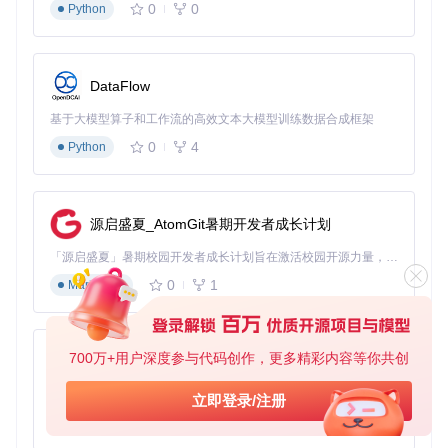
0
0
Python
补丁
多游戏管
可视化操
依赖模拟器功
管理
中
理、图形界
作、集中
能、部分老版
器集
级
面偏好者
管理
本不支持
成法
DataFlow
高级
深度定制需
高度自定
需了解补丁原
定制
专
基于大模型算子和工作流的高效文本大模型训练数据合成框架
求、技术测
义、支持
理、有系统风
部署
家
试
参数调整
险
0
4
Python
法
基础方案：文件直接部署法
适合初次接触汉化的用户，通过简单的文件操作即可实现汉
源启盛夏_AtomGit暑期开发者成长计划
化。
「源启盛夏」暑期校园开发者成长计划旨在激活校园开源力量，通过积分激励、认证扶持、资源倾斜等形式，引导高校组织和开发者完成「入驻 — 建项目 — 做贡献 — 获认证 — 得资源」的完整闭环。无论你是想带领社团入驻平台的组织者，还是希望用代码贡献证明自己的开发者，都能在这里找到属于你的成长路径。
定位补丁目录
0
1
Markdown
Linux系统：
~/.config/rpcs3/patches/
Windows系统：
%APPDATA%\rpcs3\patches\
macOS系统：
~/Library/Application Support/r
700万+用户深度参与代码创作，更多精彩内容等你共创
py-xiaozhi
pcs3/patches/
基于Python的Xiaozhi AI，适用于想要完整Xiaozhi体验而无需拥有专用硬件的用户。
立即登录/注册
部署汉化补丁
0
1
Python
将下载的YAML格式补丁文件复制到上述目录