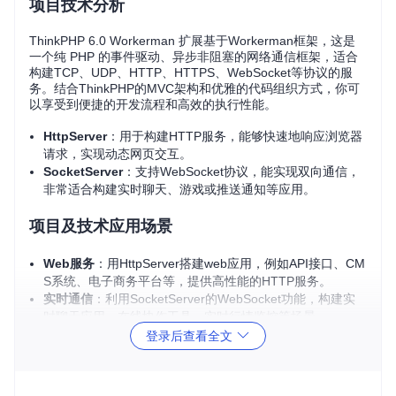
项目技术分析
ThinkPHP 6.0 Workerman 扩展基于Workerman框架，这是
一个纯 PHP 的事件驱动、异步非阻塞的网络通信框架，适合
构建TCP、UDP、HTTP、HTTPS、WebSocket等协议的服
务。结合ThinkPHP的MVC架构和优雅的代码组织方式，你可
以享受到便捷的开发流程和高效的执行性能。
HttpServer
：用于构建HTTP服务，能够快速地响应浏览器
请求，实现动态网页交互。
SocketServer
：支持WebSocket协议，能实现双向通信，
非常适合构建实时聊天、游戏或推送通知等应用。
项目及技术应用场景
Web服务
：用HttpServer搭建web应用，例如API接口、CM
S系统、电子商务平台等，提供高性能的HTTP服务。
实时通信
：利用SocketServer的WebSocket功能，构建实
时聊天应用、在线协作工具、实时行情监控等场景。
后台任务
：Workerman的异步非阻塞特性适合处理耗时的
登录后查看全文
任务，如定时任务、数据同步、消息队列等。
高并发场景
：对于需要处理大量并发请求的应用，如直播流
媒体、游戏服务器，ThinkPHP 6.0 Workerman 扩展提供了