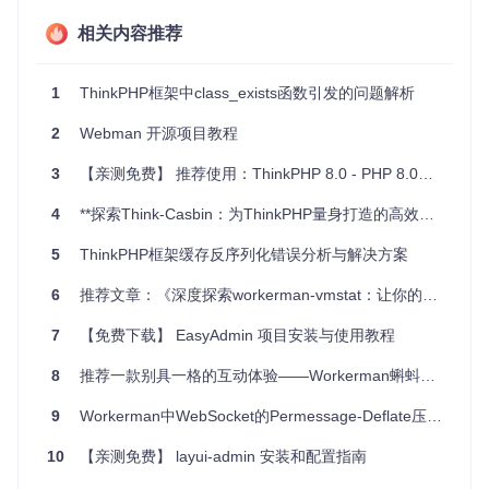
出色的处理能力。
相关内容推荐
项目特点
1
ThinkPHP框架中class_exists函数引发的问题解析
兼容性强
：完美融合ThinkPHP 6.0与Workerman，无需复
杂的配置即可使用。
2
Webman 开源项目教程
易于部署
：一行命令即可启动服务器，支持Linux下的进程
管理操作（start、stop、reload、restart、status）。
3
【亲测免费】 推荐使用：ThinkPHP 8.0 - PHP 8.0时代的高性能框架
高度定制化
：可以通过配置文件调整服务器参数，甚至自
定义工作进程类来满足特定需求。
4
**探索Think-Casbin：为ThinkPHP量身打造的高效访问控制解决方案**
简单易用
：提供直观的回调函数，使事件处理代码编写更
5
ThinkPHP框架缓存反序列化错误分析与解决方案
加简洁。
性能高效
：基于事件驱动和异步非阻塞IO，能有效提升系
6
推荐文章：《深度探索workerman-vmstat：让你的系统监控更加得心应手》
统的并发处理能力和资源利用率。
7
【免费下载】 EasyAdmin 项目安装与使用教程
总之，ThinkPHP 6.0 Workerman 扩展是你构建高性能PHP应
用的理想选择，无论你是新手还是经验丰富的开发者，都将从
中受益良多。立即安装并尝试一下吧，感受它带来的强大动能
8
推荐一款别具一格的互动体验——Workerman蝌蚪游泳程序
和无尽可能性！
9
Workerman中WebSocket的Permessage-Deflate压缩问题分析与解决方案
10
【亲测免费】 layui-admin 安装和配置指南