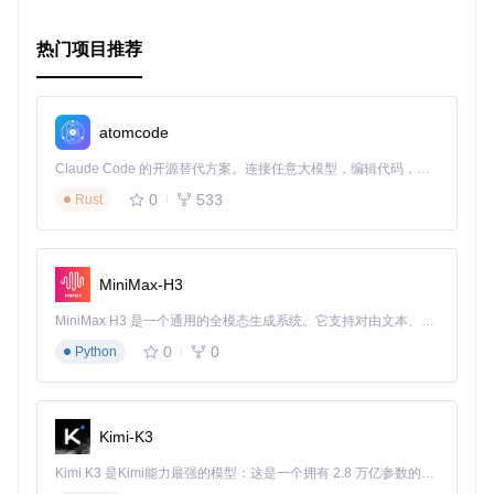
热门项目推荐
atomcode
Claude Code 的开源替代方案。连接任意大模型，编辑代码，运行命令，自动验证 — 全自动执行。用 Rust 构建，极致性能。 ｜ An open-source alternative to Claude Code. Connect any LLM, edit code, run commands, and verify changes — autonomously. Built in Rust for speed. Get Started
0
533
Rust
MiniMax-H3
MiniMax H3 是一个通用的全模态生成系统。它支持对由文本、图像、视频和音频组成的多模态上下文进行统一理解，并能生成分辨率高达 2K、时长可达 15 秒的带原生立体声音频的视频。得益于面向任务泛化的系统设计，H3 在预训练阶段就已具备广泛的多模态上下文理解与生成能力，能够出色地执行复杂的多模态指令。
0
0
Python
Kimi-K3
Kimi K3 是Kimi能力最强的模型：这是一个拥有 2.8 万亿参数的混合专家（MoE）模型，具备原生视觉理解能力，并支持 100 万 token 的上下文窗口。