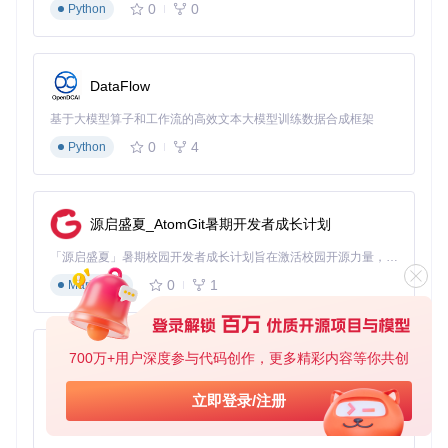
0
0
Python
DataFlow
基于大模型算子和工作流的高效文本大模型训练数据合成框架
0
4
Python
源启盛夏_AtomGit暑期开发者成长计划
「源启盛夏」暑期校园开发者成长计划旨在激活校园开源力量，通过积分激励、认证扶持、资源倾斜等形式，引导高校组织和开发者完成「入驻 — 建项目 — 做贡献 — 获认证 — 得资源」的完整闭环。无论你是想带领社团入驻平台的组织者，还是希望用代码贡献证明自己的开发者，都能在这里找到属于你的成长路径。
0
1
Markdown
700万+用户深度参与代码创作，更多精彩内容等你共创
py-xiaozhi
基于Python的Xiaozhi AI，适用于想要完整Xiaozhi体验而无需拥有专用硬件的用户。
立即登录/注册
0
1
Python