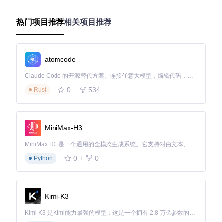
通过左侧"Connection"面板选择串口设备
设置波特率（通常Grbl使用115200）
热门项目推荐
相关项目推荐
点击"Connect"按钮建立连接
G代码加工流程
在"GCode"面板加载加工文件
atomcode
通过可视化区域预览刀具路径
Claude Code 的开源替代方案。连接任意大模型，编辑代码，运行命令，自动验证 — 全自动执行。用 Rust 构建，极致性能。 ｜ An open-source alternative to Claude Code. Connect any LLM, edit code, run commands, and verify changes — autonomously. Built in Rust for speed. Get Started
3D可视化工具路径，支持缩放和平移查看细节
0
534
Rust
点击"Cycle Start"开始加工，实时监控进度
实用功能速览
MiniMax-H3
手动控制
：通过Axes面板进行XYZ轴微调
控制台
：直接输入G代码指令进行调试
MiniMax H3 是一个通用的全模态生成系统。它支持对由文本、图像、视频和音频组成的多模态上下文进行统一理解，并能生成分辨率高达 2K、时长可达 15 秒的带原生立体声音频的视频。得益于面向任务泛化的系统设计，H3 在预训练阶段就已具备广泛的多模态上下文理解与生成能力，能够出色地执行复杂的多模态指令。
状态监控
：实时显示机床位置、进给速度等关键参数
0
0
Python
CNCjs加工过程动态演示，显示路径执行与状态变化
Kimi-K3
扩展生态：定制你的CNC控制中心
Kimi K3 是Kimi能力最强的模型：这是一个拥有 2.8 万亿参数的混合专家（MoE）模型，具备原生视觉理解能力，并支持 100 万 token 的上下文窗口。
CNCjs提供丰富的扩展机制，满足个性化需求：