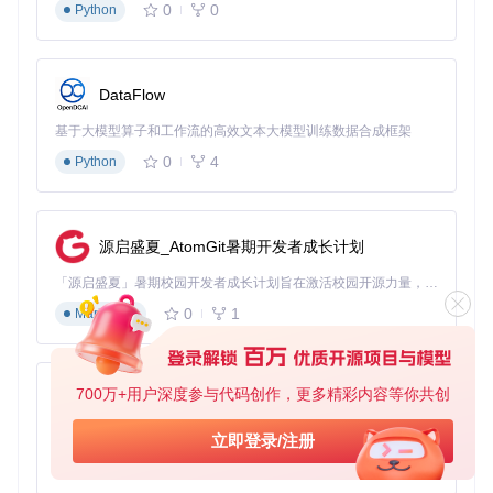
0
0
Python
官方推荐扩展
自定义挂件
：通过cncjs-pendant系列项目实现物理控制面
板
移动界面
：cncjs-shopfloor-tablet提供平板优化界面
DataFlow
小屏幕适配
：cncjs-pendant-tinyweb适合320x240小型LCD
基于大模型算子和工作流的高效文本大模型训练数据合成框架
显示器
二次开发资源
0
4
Python
前端组件：
src/app/components/
控制器逻辑：
src/server/controllers/
国际化配置：
src/app/i18n/
源启盛夏_AtomGit暑期开发者成长计划
结语：开启Web CNC控制新纪元
「源启盛夏」暑期校园开发者成长计划旨在激活校园开源力量，通过积分激励、认证扶持、资源倾斜等形式，引导高校组织和开发者完成「入驻 — 建项目 — 做贡献 — 获认证 — 得资源」的完整闭环。无论你是想带领社团入驻平台的组织者，还是希望用代码贡献证明自己的开发者，都能在这里找到属于你的成长路径。
CNCjs通过Web技术与数控系统的创新结合，为CNC爱好者和
0
1
Markdown
专业用户提供了低成本、高效率的解决方案。无论是个人DIY
项目还是小型生产环境，都能通过这套工具实现精准、便捷的
机床控制。立即部署体验，探索数字制造的无限可能！
700万+用户深度参与代码创作，更多精彩内容等你共创
py-xiaozhi
基于Python的Xiaozhi AI，适用于想要完整Xiaozhi体验而无需拥有专用硬件的用户。
立即登录/注册
cncjs
下载源代码
0
1
Python
A web-based interface for CNC milling controller running Grbl, Marlin, Smoothieware, or TinyG.