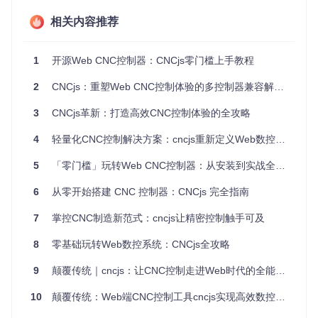
Node.js 14或更高版本
Git版本控制工具
相关内容推荐
简易安装步骤
获取项目代码
1
开源Web CNC控制器：CNCjs零门槛上手教程
git 
clone
cd
2
CNCjs：重塑Web CNC控制体验的多控制器兼容解决方案（附3个实战技巧）
安装依赖包
3
CNCjs革新：打造高效CNC控制体验的全攻略
4
轻量化CNC控制解决方案：cncjs重新定义Web数控系统体验
启动服务
5
「零门槛」玩转Web CNC控制器：从安装到实战全指南
访问界面
6
从零开始搭建 CNC 控制器：CNCjs 完全指南
在浏览器输入
http://localhost:8000
即可打开控制界
7
掌控CNC制造新范式：cncjs让精密控制触手可及
面
提示：对于树莓派等嵌入式设备，建议使用非root用户安
8
零基础玩转Web数控系统：CNCjs全攻略
装，避免串口权限问题
9
颠覆传统｜cncjs：让CNC控制走进Web时代的全能工具
实战场景：从连接到加工的全流程
10
颠覆传统：Web端CNC控制工具cncjs实现高效数控新体验
设备连接与配置