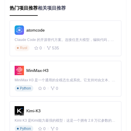
高并发场景下的性能瓶颈
热门项目推荐
相关项目推荐
当系统面临每秒数万次的IP查询请求时，在线API的并发限制
成为系统瓶颈。某直播平台在热门赛事期间，IP定位服务成为
整个链路中响应最慢的环节，拖慢了整体页面加载速度。
atomcode
离线IP定位如何突破技术瓶颈？
Claude Code 的开源替代方案。连接任意大模型，编辑代码，运行命令，自动验证 — 全自动执行。用 Rust 构建，极致性能。 ｜ An open-source alternative to Claude Code. Connect any LLM, edit code, run commands, and verify changes — autonomously. Built in Rust for speed. Get Started
0
535
本地化存储的核心优势
Rust
离线IP定位方案通过将IP数据库部署在本地服务器，实现了
零
网络延迟
和
完全自主可控
。其核心优势体现在三个方面：查询
响应时间从毫秒级降至微秒级，数据安全完全由企业自主掌
MiniMax-H3
控，避免第三方服务中断风险。
MiniMax H3 是一个通用的全模态生成系统。它支持对由文本、图像、视频和音频组成的多模态上下文进行统一理解，并能生成分辨率高达 2K、时长可达 15 秒的带原生立体声音频的视频。得益于面向任务泛化的系统设计，H3 在预训练阶段就已具备广泛的多模态上下文理解与生成能力，能够出色地执行复杂的多模态指令。
XDB引擎的创新架构
0
0
Python
🔍
数据结构革新
：采用二叉树与布隆过滤器复合索引，实现IP
段的快速定位。对比传统的线性查找，查询效率提升100倍以
上。
Kimi-K3
⚙️
存储优化技术
：通过IP段合并算法和数据压缩技术，将数十
亿条IP记录压缩至百MB级别，大幅降低存储需求。某实测显
Kimi K3 是Kimi能力最强的模型：这是一个拥有 2.8 万亿参数的混合专家（MoE）模型，具备原生视觉理解能力，并支持 100 万 token 的上下文窗口。
示，全球IP数据仅需280MB存储空间。
0
0
Python