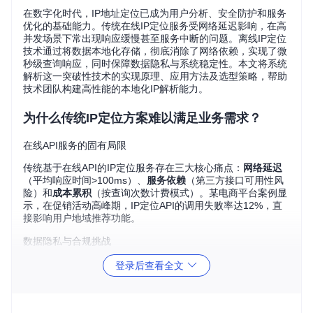
在数字化时代，IP地址定位已成为用户分析、安全防护和服务
优化的基础能力。传统在线IP定位服务受网络延迟影响，在高
并发场景下常出现响应缓慢甚至服务中断的问题。离线IP定位
技术通过将数据本地化存储，彻底消除了网络依赖，实现了微
秒级查询响应，同时保障数据隐私与系统稳定性。本文将系统
解析这一突破性技术的实现原理、应用方法及选型策略，帮助
技术团队构建高性能的本地化IP解析能力。
为什么传统IP定位方案难以满足业务需求？
在线API服务的固有局限
传统基于在线API的IP定位服务存在三大核心痛点：
网络延迟
（平均响应时间>100ms）、
服务依赖
（第三方接口可用性风
险）和
成本累积
（按查询次数计费模式）。某电商平台案例显
示，在促销活动高峰期，IP定位API的调用失败率达12%，直
接影响用户地域推荐功能。
数据隐私与合规挑战
随着《网络安全法》等法规实施，用户IP地址作为敏感信息受
登录后查看全文
到严格保护。采用在线服务意味着数据需传输至第三方服务
器，存在合规风险。金融行业某案例显示，因使用外部IP定位
服务未通过数据合规审查，项目上线时间延迟3个月。