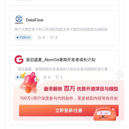
跨平台多语言支持
项目提供12种主流编程语言的原生实现，包括Golang、Jav
a、Python、C++等，覆盖从嵌入式设备到大型服务器的全场
DataFlow
景应用需求。每个语言版本均经过严格测试，确保在不同平台
下的一致性和性能表现。
基于大模型算子和工作流的高效文本大模型训练数据合成框架
0
4
Python
如何快速集成离线IP定位能力？
环境准备与资源获取
源启盛夏_AtomGit暑期开发者成长计划
✅
获取项目代码
「源启盛夏」暑期校园开发者成长计划旨在激活校园开源力量，通过积分激励、认证扶持、资源倾斜等形式，引导高校组织和开发者完成「入驻 — 建项目 — 做贡献 — 获认证 — 得资源」的完整闭环。无论你是想带领社团入驻平台的组织者，还是希望用代码贡献证明自己的开发者，都能在这里找到属于你的成长路径。
git 
clone
0
1
Markdown
✅
选择合适的数据库文件
根据业务需求选择基础版或完整版I
P数据库，基础版（约30MB）包含国家和省份信息，完整版
（约280MB）提供城市级定位能力。
700万+用户深度参与代码创作，更多精彩内容等你共创
py-xiaozhi
多语言集成示例
基于Python的Xiaozhi AI，适用于想要完整Xiaozhi体验而无需拥有专用硬件的用户。
立即登录/注册
Java实现
0
1
Python