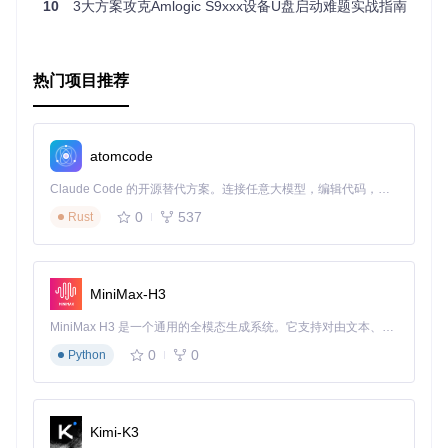
10
3大方案攻克Amlogic S9xxx设备U盘启动难题实战指南
如果你对此项目感兴趣，想要了解更多或支持作者，可以通过
Liberapay
捐赠支持。
现在，就去探索KeyDroid的世界，开启你的安全之旅吧！
热门项目推荐
[
安装指南
](
https://github.com/thelinuxchoice/keydroid/blob
atomcode
Claude Code 的开源替代方案。连接任意大模型，编辑代码，运行命令，自动验证 — 全自动执行。用 Rust 构建，极致性能。 ｜ An open-source alternative to Claude Code. Connect any LLM, edit code, run commands, and verify changes — autonomously. Built in Rust for speed. Get Started
0
537
Rust
MiniMax-H3
MiniMax H3 是一个通用的全模态生成系统。它支持对由文本、图像、视频和音频组成的多模态上下文进行统一理解，并能生成分辨率高达 2K、时长可达 15 秒的带原生立体声音频的视频。得益于面向任务泛化的系统设计，H3 在预训练阶段就已具备广泛的多模态上下文理解与生成能力，能够出色地执行复杂的多模态指令。
0
0
Python
Kimi-K3