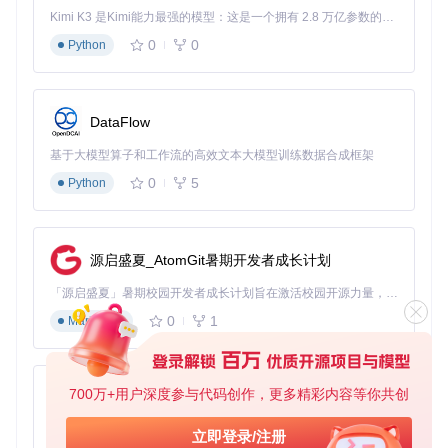
Kimi K3 是Kimi能力最强的模型：这是一个拥有 2.8 万亿参数的混合专家（MoE）模型，具备原生视觉理解能力，并支持 100 万 token 的上下文窗口。
0
0
Python
DataFlow
基于大模型算子和工作流的高效文本大模型训练数据合成框架
0
5
Python
源启盛夏_AtomGit暑期开发者成长计划
「源启盛夏」暑期校园开发者成长计划旨在激活校园开源力量，通过积分激励、认证扶持、资源倾斜等形式，引导高校组织和开发者完成「入驻 — 建项目 — 做贡献 — 获认证 — 得资源」的完整闭环。无论你是想带领社团入驻平台的组织者，还是希望用代码贡献证明自己的开发者，都能在这里找到属于你的成长路径。
0
1
Markdown
700万+用户深度参与代码创作，更多精彩内容等你共创
py-xiaozhi
基于Python的Xiaozhi AI，适用于想要完整Xiaozhi体验而无需拥有专用硬件的用户。
立即登录/注册