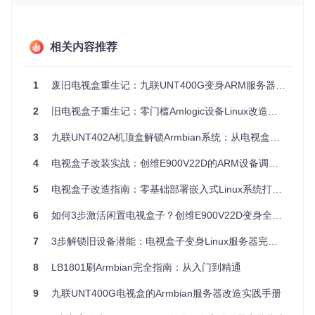
KeyDroid的主要应用场景包括：
相关内容推荐
安全研究
：测试移动应用的安全性，查找潜在的漏洞。
父母监控
：让家长了解孩子在手机上的活动，防止不当行
为。
1
废旧电视盒重生记：九联UNT400G变身ARM服务器全纪录
企业安全
：监控员工的工作设备，确保数据安全。
2
旧电视盒子重生记：零门槛Amlogic设备Linux改造指南
请注意，不合法的使用可能会触犯法律。在使用KeyDroid之
前，必须确保获得目标设备所有者的同意。
3
九联UNT402A机顶盒解锁Armbian系统：从电视盒变身家庭服务器全指南
项目特点
4
电视盒子改装实战：创维E900V22D的ARM设备调试与Armbian系统移植指南
兼容性广
：支持Android 6.0（API Level 23）及其以上版
5
电视盒子改造指南：零基础部署嵌入式Linux系统打造低成本服务器
本。
6
如何3步激活闲置电视盒子？创维E900V22D变身全能服务器实战指南
动态权限管理
：适配Android的运行时权限要求。
易于部署
：通过bash脚本一键安装，无需复杂配置。
7
3步解锁旧设备潜能：电视盒子变身Linux服务器完全指南
反向Shell功能
：提供对目标设备的远程控制能力。
开源与可定制
：源代码开放，可以根据需求进行自定义修
8
LB1801刷Armbian完全指南：从入门到精通
改。
9
九联UNT400G电视盒的Armbian服务器改造实践手册
友情提示：
使用KeyDroid需遵守当地法律法规，开发者不对
任何滥用或由此造成的损害负责。