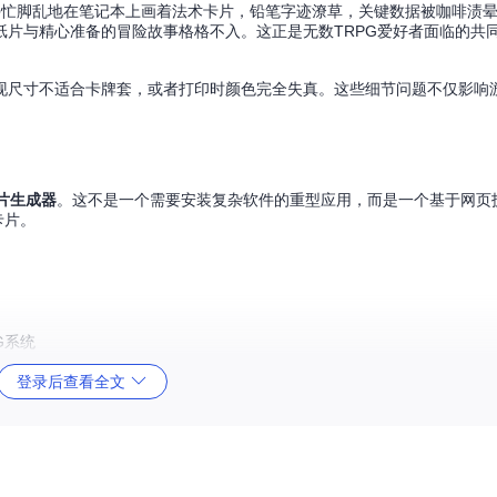
手忙脚乱地在笔记本上画着法术卡片，铅笔字迹潦草，关键数据被咖啡渍
片与精心准备的冒险故事格格不入。这正是无数TRPG爱好者面临的共
现尺寸不适合卡牌套，或者打印时颜色完全失真。这些细节问题不仅影响
卡片生成器
。这不是一个需要安装复杂软件的重型应用，而是一个基于网页
卡片。
PG系统
登录后查看全文
unter 准备怪物卡片。打开RPG卡片生成器，选择预设的怪物模板，修改