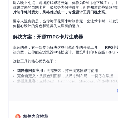
周六晚上七点，跑团游戏即将开始。你作为DM（地下城主），
你递过来的自制卡片，虽然努力保持微笑，但你知道这些简陋的纸
片制作耗时费力，风格难以统一，专业设计工具门槛太高
。
更令人沮丧的是，当你终于花两小时制作完一套法术卡时，却发
你精心设计的角色和道具失去应有的魅力。
解决方案：开源TRPG卡片生成器
幸运的是，有一款专为解决这些问题而生的开源工具——
RPG
决方案，让你能在浏览器中轻松设计、预览和打印专业级TRPG
这款工具的核心优势在于：
纯静态网页应用
：无需安装，打开浏览器即可使用
完全自定义
：从颜色到图标，从尺寸到布局，一切尽在掌握
多规则兼容
：支持D&D、Pathfinder、Shadowrun等多种TR
离线可用
：下载后可在没有网络的情况下使用
为什么它能改变你的跑团体验
相关内容推荐
想象一下这样的场景：跑团前30分钟，你才想起需要为新 enco