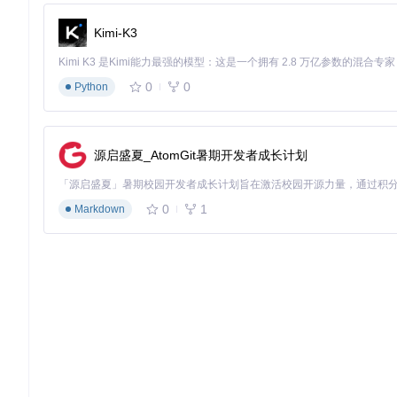
🛠️
第四步：访问应用
打开浏览器，访问
http://localhost:8
Kimi-K3
就是这么简单！没有复杂的配置，不需要专业的开发知识，5分
卡片设计思维：从概念到JSON
0
0
Python
设计一张TRPG卡片就像讲述一个微型故事。每个元素都应该服
卡，了解卡片设计的基本思维过程。
源启盛夏_AtomGit暑期开发者成长计划
设计流程
确定卡片类型
：是法术、物品还是怪物？不同类型有不同的
核心信息提炼
：哪些是必须展示的关键数据？哪些是次要信
0
1
Markdown
视觉层次规划
：如何通过布局引导视线，突出重要内容
风格统一
：颜色和图标如何反映卡片的属性和主题
JSON结构解析
卡片数据采用JSON格式存储，这听起来可能有点技术化，但实
{

"count"
: 
1
,          
// 生成数量
"color"
: 
"crimson"
,  
// 卡片颜色
"title"
: 
"Fireball"
, 
// 法术名称
"icon_front"
: 
"fireball"
, 
// 正面图标