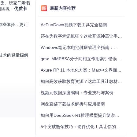
晕染。玩家们看着
最新内容推荐
同困境：
优质卡
游戏体验，更让
AcFunDown视频下载工具完全指南
还在为数字笔记抓狂？这款开源神器让手写批注效率提升300%
Windows笔记本电池健康管理全指南：从根源解决电池损耗问题
技术的轻量级解
gmx_MMPBSA分子间相互作用索引错误的深度诊断与解决
Axure RP 11 本地化方案：Mac中文界面优化与原型设计工具汉化全指南
如何高效获取教育资源？这款工具让教材下载效率提升80%
视频元数据深度编辑：专业技巧与案例
网盘直链下载技术解析与应用指南
如何用DeepSeek-R1推理模型提升复杂任务解决能力：完整指南
5个突破瓶颈技巧：硬件优化工具让你的电脑性能提升30%
几个数值，点击生