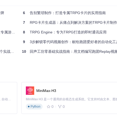
而是这款工具带给TRPG玩家的真实体验提升。
觉统一
：保持整个 campaign 中所有卡片的风格一致性
专业呈现
：让你的
卡牌
6
告别繁琐制作：打造专属TRPG卡片的实用指南
注于游戏本身的创意和故事
7
RPG卡片生成器：从痛点到解决方案的TRPG卡片制
游戏体验
8
TRPG Engine：专为TRPG打造的即时通讯应用
9
3步解锁零代码视频创作：献给跑团爱好者的自动化工
战技巧）
10
回声工坊零基础实战指南：用文档编写跑团Replay视频
MiniMax-H3
Claude Code 的开源替代方案。连接任意大模型，编辑代码，运行命令，自动验证 — 全自动执行。用 Rust 构建，极致性能。 ｜ An open-source alternative to Claude Code. Connect any LLM, edit code, run commands, and verify changes — autonomously. Built in Rust for speed. Get Started
0
0
Python