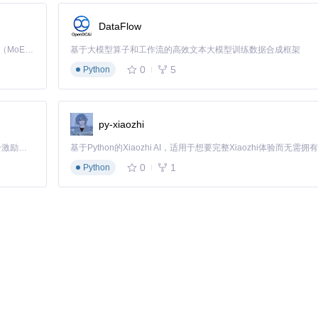
080
即可看到卡片生成器界面
DataFlow
钟内就能从零基础到启动应用。
Kimi K3 是Kimi能力最强的模型：这是一个拥有 2.8 万亿参数的混合专家（MoE）模型，具备原生视觉理解能力，并支持 100 万 token 的上下文窗口。
基于大模型算子和工作流的高效文本大模型训练数据合成框架
0
5
Python
务于卡片的核心目的——清晰传达信息并增强游戏体验。让我们通过一个
py-xiaozhi
信息架构
「源启盛夏」暑期校园开发者成长计划旨在激活校园开源力量，通过积分激励、认证扶持、资源倾斜等形式，引导高校组织和开发者完成「入驻 — 建项目 — 做贡献 — 获认证 — 得资源」的完整闭环。无论你是想带领社团入驻平台的组织者，还是希望用代码贡献证明自己的开发者，都能在这里找到属于你的成长路径。
息？
0
1
Python
际上非常直观。以下是一个火球术卡片的简化示例：