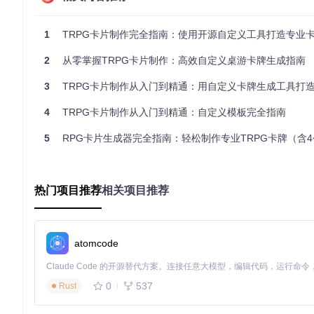
成，一套专业的怪物卡就已准备就绪。这不是科幻电影中的场景，
效率提升
：将原本需要2小时的卡片制作时间压缩到10分钟内
视
1
TRPG卡片制作完全指南：使用开源自定义工具打造专业
业模组的视觉水准
专注核心
：从繁琐的卡片制作中解放出来，专
2
从零掌握TRPG卡片制作：高效自定义桌游卡牌生成指南
5分钟快速启动流程
3
TRPG卡片制作从入门到精通：用自定义卡牌生成工具打造专属
🛠️
第一步：获取项目
4
TRPG卡片制作从入门到精通：自定义模板完全指南
5
RPG卡片生成器完全指南：轻松制作专业TRPG卡牌（含4个实
git 
clone
cd
🛠️
第二步：安装依赖
热门项目推荐
相关项目推荐
atomcode
🛠️
第三步：启动应用
0
537
Rust