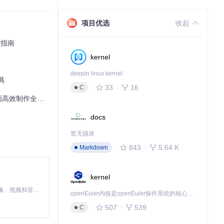
项目优选
收起
自制内容达到商
作指南
kernel
deepin linux kernel
具
33
16
C
高效制作全攻略
docs
暂无描述
843
5.64 K
Markdown
kernel
MiniMax H3 是一个通用的全模态生成系统。它支持对由文本、图像、视频和音频组成的多模态上下文进行统一理解，并能生成分辨率高达 2K、时长可达 15 秒的带原生立体声音频的视频。得益于面向任务泛化的系统设计，H3 在预训练阶段就已具备广泛的多模态上下文理解与生成能力，能够出色地执行复杂的多模态指令。
openEuler内核是openEuler操作系统的核心，既是系统性能与稳定性的基石，也是连接处理器、设备与服务的桥梁。
507
539
C