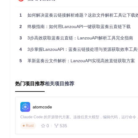
将LanzouAPI集成到资源分享网站时，可实现用户粘贴链接
1
如何解决蓝奏云链接解析难题？这款文件解析工具让下载效率
// 前端获取用户输入的蓝奏云链接
2
终极指南：如何用LanzouAPI一键获取蓝奏云直链下载
$user_input_url
 = 
$_POST
[
'lanzou_url'
// 调用API解析
3
3步高效获取蓝奏云直链：LanzouAPI解析工具完全指南
$api_url
 = 
"https://yourdomain.com/lanzou/?url="
 . 
urle
$response
 = 
file_get_contents
(
$api_url
4
3步掌握LanzouAPI：蓝奏云链接处理与资源获取效率工
$result
 = 
json_decode
(
$response
, 
true
// 展示解析结果
5
革新蓝奏云文件解析：LanzouAPI实现高效直链获取方案
if
(
$result
[
'code'
] == 
200
) {

echo
"下载地址：<a href='
{$result['downUrl']}
'>
{$res
移动应用开发：简化文件获取流程
热门项目推荐
相关项目推荐
在移动应用中集成时，建议使用异步请求处理解析过程，避免UI
atomcode
// Android示例代码
OkHttpClient
client
=
new
OkHttpClient
Request
request
=
new
Request
.Builder()

    .url(
"https://yourdomain.com/lanzou/?url="
 + URLEnc
0
535
Rust
    .build();

client.newCall(request).enqueue(
new
Callback
() {
