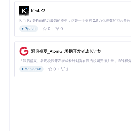
@Override
public
void
onResponse
(Call call, Response response
Kimi-K3
// 处理解析结果
    }

0
0
Python
注意事项
：在生产环境中使用时，建议添加请求频率限制（如每
保返回的plist文件符合Apple开发者规范。
源启盛夏_AtomGit暑期开发者成长计划
🛠️ 技术实现解析
解析流程原理
0
1
Markdown
LanzouAPI采用三段式解析架构：
页面内容获取
：通过MloocCurlGet函数（代码147-
异常流量。
关键参数提取
：使用多层正则表达式匹配（代码42-55行
性。
直链生成处理
：通过分析蓝奏云的AJAX接口（代码89-95行）
处理重定向得到可直接访问的直链。