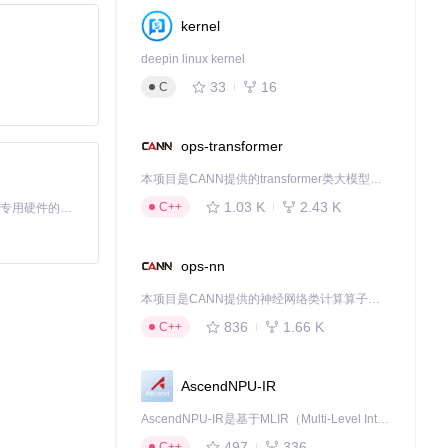
kernel
deepin linux kernel
33
16
C
安装场景，需确
ops-transformer
本项目是CANN提供的transformer类大模型算子库，实现网络在NPU上加速计算。
1.03 K
2.43 K
C++
基于Python的Xiaozhi AI，适用于想要完整Xiaozhi体验而无需拥有专用硬件的用户。
ops-nn
目标服务器识别为
本项目是CANN提供的神经网络类计算算子库，实现网络在NPU上加速计算。
836
1.66 K
C++
保信息提取的稳定
AscendNPU-IR
185-212行）
AscendNPU-IR是基于MLIR（Multi-Level Intermediate Representation）构建的，面向昇腾亲和算子编译时使用的中间表示，提供昇腾完备表达能力，通过编译优化提升昇腾AI处理器计算效率，支持通过生态框架使能昇腾AI处理器与深度调优
497
336
C++