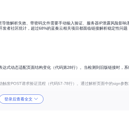
更导致解析失效、带密码文件需要手动输入验证、服务器IP泄露风险影响
b开发者社区统计，超过68%的蓝奏云相关项目都面临链接解析稳定性问题
表达式动态适配页面结构变化（代码第28行）。当检测到旧版链接时，系
POST请求验证流程（代码57-78行）。通过解析页面中的sign参数和
登录后查看全文
造X-Forwarded-For和CLIENT-IP请求头，有效防止服务器真实IP