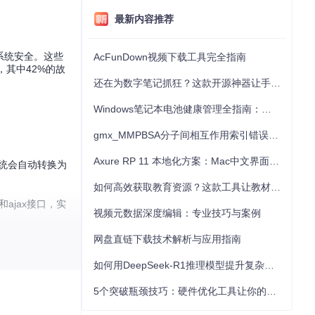
最新内容推荐
系统安全。这些
AcFunDown视频下载工具完全指南
，其中42%的故
还在为数字笔记抓狂？这款开源神器让手写批注效率提升300%
Windows笔记本电池健康管理全指南：从根源解决电池损耗问题
gmx_MMPBSA分子间相互作用索引错误的深度诊断与解决
Axure RP 11 本地化方案：Mac中文界面优化与原型设计工具汉化全指南
统会自动转换为
如何高效获取教育资源？这款工具让教材下载效率提升80%
ajax接口，实
视频元数据深度编辑：专业技巧与案例
网盘直链下载技术解析与应用指南
泄露。同时在最终链
如何用DeepSeek-R1推理模型提升复杂任务解决能力：完整指南
5个突破瓶颈技巧：硬件优化工具让你的电脑性能提升30%