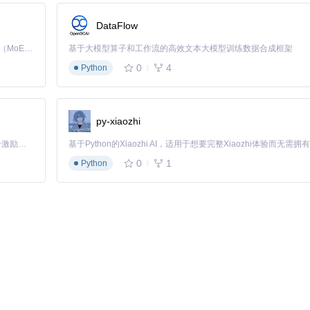
)
throws
 IOException {

DataFlow
Kimi K3 是Kimi能力最强的模型：这是一个拥有 2.8 万亿参数的混合专家（MoE）模型，具备原生视觉理解能力，并支持 100 万 token 的上下文窗口。
基于大模型算子和工作流的高效文本大模型训练数据合成框架
0
4
Python
分钟不超过60次），并实现缓存机制减少重复解析。同时对于iOS应用
py-xiaozhi
「源启盛夏」暑期校园开发者成长计划旨在激活校园开源力量，通过积分激励、认证扶持、资源倾斜等形式，引导高校组织和开发者完成「入驻 — 建项目 — 做贡献 — 获认证 — 得资源」的完整闭环。无论你是想带领社团入驻平台的组织者，还是希望用代码贡献证明自己的开发者，都能在这里找到属于你的成长路径。
0
1
Python
163行）模拟浏览器请求获取蓝奏云分享页面，随机IP生成技术确保请求不会被
）提取文件名、大小等元信息，针对不同页面结构设计了多套匹配规则，确
，构造POST请求获取真实下载地址，最终通过MloocCurlHead函数（代码