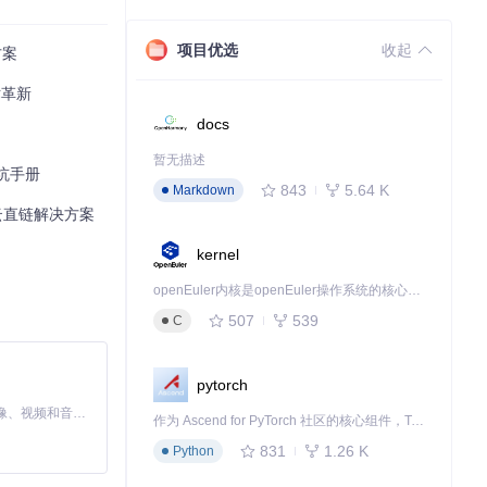
项目优选
收起
方案
术革新
docs
暂无描述
避坑手册
843
5.64 K
Markdown
奏云直链解决方案
kernel
openEuler内核是openEuler操作系统的核心，既是系统性能与稳定性的基石，也是连接处理器、设备与服务的桥梁。
507
539
C
pytorch
MiniMax H3 是一个通用的全模态生成系统。它支持对由文本、图像、视频和音频组成的多模态上下文进行统一理解，并能生成分辨率高达 2K、时长可达 15 秒的带原生立体声音频的视频。得益于面向任务泛化的系统设计，H3 在预训练阶段就已具备广泛的多模态上下文理解与生成能力，能够出色地执行复杂的多模态指令。
作为 Ascend for PyTorch 社区的核心组件，TorchNPU 是昇腾专为 PyTorch 打造的深度学习适配插件，使 PyTorch 框架能够直接调用昇腾 NPU，为开发者提供昇腾 AI 处理器的超强算力。
831
1.26 K
Python