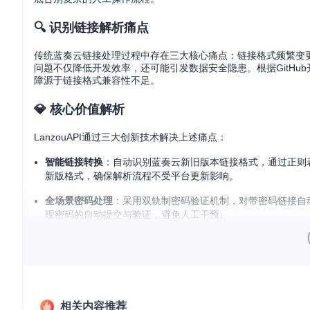
🔍 识别链接解析痛点
传统蓝奏云链接处理过程中存在三大核心痛点：链接格式频繁变
问题不仅降低开发效率，还可能引发数据安全隐患。根据GitHu
障源于链接格式兼容性不足。
💎 核心价值解析
LanzouAPI通过三大创新技术解决上述痛点：
智能链接转换
：自动识别蓝奏云新旧版本链接格式，通过正则
新版格式，确保解析流程不受平台更新影响。
全场景密码处理
：采用双轨制密码验证机制，对带密码链接自动触发
现密码的自动提交与验证，避免人工干预。
隐私保护机制
：创新的随机IP生成技术（代码214-222行）通过构
接处理中移除pid参数（代码120行），进一步强化隐私保护。
📋 应用场景方案
相关内容推荐
网站集成场景：提升用户下载体验