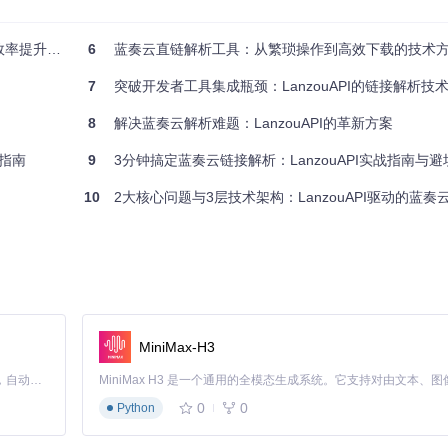
即可获取直链的无缝体验。典型实现方式如下：
提升3倍
6
蓝奏云直链解析工具：从繁琐操作到高效下载的技术
7
突破开发者工具集成瓶颈：LanzouAPI的链接解析技
8
解决蓝奏云解析难题：LanzouAPI的革新方案
ncode
(
$user_input_url
具指南
9
3分钟搞定蓝奏云链接解析：LanzouAPI实战指南与
10
2大核心问题与3层技术架构：LanzouAPI驱动的蓝
ult['name']}
</a>"
;

阻塞：
MiniMax-H3
Claude Code 的开源替代方案。连接任意大模型，编辑代码，运行命令，自动验证 — 全自动执行。用 Rust 构建，极致性能。 ｜ An open-source alternative to Claude Code. Connect any LLM, edit code, run commands, and verify changes — autonomously. Built in Rust for speed. Get Started
oder.encode(url, 
"UTF-8"
))

0
0
Python