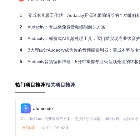
播客制作：从嘈杂录音到清晰人声
场景
：你录制了一段播客访谈，环境中存在空调噪音和麦克风底
1
零成本音频工作站：Audacity开源音频编辑器的全功能解
+ 均衡器（Equalization）
效果
：通过三步处理，将信噪比提升1
2
Audacity：专业级免费音频编辑解决方案
操作步骤：
3
Audacity：颠覆式AI音频处理工具，零门槛实现专业级音
选取一段纯噪音样本（约0.5-1秒）
执行"效果>噪声消除>获取噪声配置文件"
4
3大理由让Audacity成为你的音频编辑利器：零成本释放专业
全选音频，应用噪声消除（建议强度12-15dB）
添加压缩效果，将动态范围控制在6-8dB
5
Audacity音频编辑神器：5分钟掌握专业级音频处理的终极
使用均衡器增强2-5kHz频段，提升人声穿透力
音乐制作：多轨混音与效果处理
场景
：你需要将 vocals、吉他和鼓组三个音轨混合成一首完整
热门项目推荐
相关项目推荐
合理，动态变化自然，达到商业级demo质量。
Audacity支持无限数量的音频轨道，每个轨道可独立调节音
从混响、延迟到吉他失真应有尽有。音量自动化功能允许你绘制精确的音
atomcode
音频修复：受损录音的专业级恢复
场景
：你有一段珍贵的老式磁带录音，存在明显的嘶声和断音。
0
533
Rust
0%的断音问题，显著提升录音质量。
Audacity的频谱分析功能让你能直观看到不同频率的噪声分布，