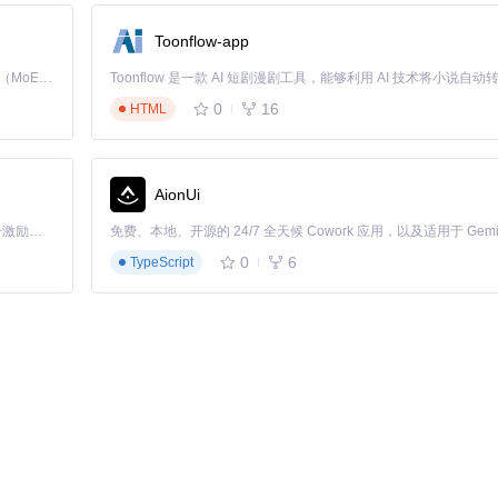
工具的组合使用，使原本无法使用的受损录音恢复到可接受的聆听质量。
Toonflow-app
Kimi K3 是Kimi能力最强的模型：这是一个拥有 2.8 万亿参数的混合专家（MoE）模型，具备原生视觉理解能力，并支持 100 万 token 的上下文窗口。
自身需求逐步掌握从基础到高级的全部功能。
0
16
HTML
AionUi
「源启盛夏」暑期校园开发者成长计划旨在激活校园开源力量，通过积分激励、认证扶持、资源倾斜等形式，引导高校组织和开发者完成「入驻 — 建项目 — 做贡献 — 获认证 — 得资源」的完整闭环。无论你是想带领社团入驻平台的组织者，还是希望用代码贡献证明自己的开发者，都能在这里找到属于你的成长路径。
0
6
TypeScript