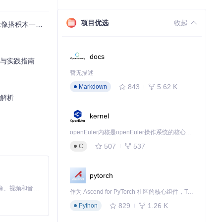
ompressor）
项目优选
收起
积木一样简单
docs
索与实践指南
暂无描述
843
5.62 K
Markdown
全解析
kernel
平衡，频率分布
openEuler内核是openEuler操作系统的核心，既是系统性能与稳定性的基石，也是连接处理器、设备与服务的桥梁。
507
537
C
第三方效果器，
pytorch
MiniMax H3 是一个通用的全模态生成系统。它支持对由文本、图像、视频和音频组成的多模态上下文进行统一理解，并能生成分辨率高达 2K、时长可达 15 秒的带原生立体声音频的视频。得益于面向任务泛化的系统设计，H3 在预训练阶段就已具备广泛的多模态上下文理解与生成能力，能够出色地执行复杂的多模态指令。
作为 Ascend for PyTorch 社区的核心组件，TorchNPU 是昇腾专为 PyTorch 打造的深度学习适配插件，使 PyTorch 框架能够直接调用昇腾 NPU，为开发者提供昇腾 AI 处理器的超强算力。
声干扰，修复8
829
1.26 K
Python
lick Rem