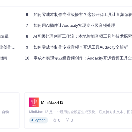
噪，影响收听体验。
工具
：噪声消除效果（Noise Reduction）+ 压缩器（C
析
6
如何零成本制作专业级播客？这款开源工具让音频编辑像搭
5dB以上，人声清晰度显著提高，达到专业播客水准。
7
如何用AI插件让Audacity实现专业级音频处理
效编辑
8
AI音频处理创新工作流：本地智能音频工具的技术探
创作潜能
9
如何零成本制作专业音频？开源工具Audacity全解析
指南
10
零成本实现专业级音频创作：Audacity开源音频工具
歌曲。
工具
：多轨编辑器 + VST插件支持 + 音量自动化
效果
：各轨道音量
量、声像和效果参数。通过VST插件接口（音频效果扩展模块），你可以添加
量包络线，实现 fade in/out 或强调特定段落的效果。
MiniMax-H3
Claude Code 的开源替代方案。连接任意大模型，编辑代码，运行命令，自动验证 — 全自动执行。用 Rust 构建，极致性能。 ｜ An open-source alternative to Claude Code. Connect any LLM, edit code, run commands, and verify changes — autonomously. Built in Rust for speed. Get Started
工具
：频谱分析器 + 修复画笔 + Click Removal
效果
：成功去除90%的嘶
0
0
Python
精确识别问题频段。修复画笔工具允许你直接在频谱图上涂抹去除特定噪声，而C