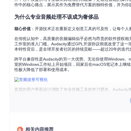
作中的核心痛点，展示其作为免费替代方案的独特价值，并为你
为什么专业音频处理不该成为奢侈品
核心价值
：开源技术正在重新定义创意工具的可及性，让每个人
在传统认知中，高质量的音频编辑似乎必然与昂贵的软件授权相
工作室的准入门槛。Audacity通过GPL开源协议彻底改变
本特性背后，是全球开发者社区的持续贡献——超过20年的迭代优
跨平台兼容性是Audacity的另一大优势。无论你使用Window
室的Windows工作站上开始项目，回家后在macOS笔记本
性极大降低了部署和使用成本。
直观的用户界面设计消除了专业音频工具的学习壁垒。Audaci
面板和效果工具栏三大模块。即使是初次接触音频编辑的用户，
看到声音的强弱变化，这对于定位需要处理的音频片段至关重要
如何用免费工具解决90%的音频处理需求
核心价值
：Audacity的模块化设计使你能够针对不同创作场
相关内容推荐