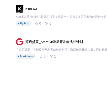
oval效果则专门针对磁带录音常见的咔嗒声和爆音问题。这些
Kimi-K3
零基础到专业用户的成长路径图
核心价值
：Audacity的渐进式学习曲线设计，让你可以根据
0
0
Python
入门阶段（1-2周）：掌握核心操作
目标
：能够完成简单的录音、剪辑和导出任务
关键技能
：
源启盛夏_AtomGit暑期开发者成长计划
音频选区与剪切/复制/粘贴操作
基本效果应用（降噪、音量调整）
0
1
Markdown
多格式导出（MP3、WAV、FLAC）
进阶阶段（1-2个月）：效果链与自动化
目标
：能够制作复杂音频项目和应用高级效果
关键技能
：
效果链创建与保存
音量自动化与包络线编辑
多轨混音基础技巧
专业阶段（3-6个月）：高级应用与插件开发
目标
：能够处理专业级音频项目和定制功能
关键技能
：