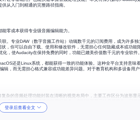
提供从入门到精通的完整路径指南。
都能零成本获得专业级音频编辑能力。
关联。专业DAW（数字音频工作站）动辄数千元的订阅费用，成为许多独
了这一现状，你可以自由下载、使用和修改软件，无需担心任何隐藏成本或功能
化，使Audacity在保持免费的同时，功能已媲美价值数千元的专业软件
s、macOS还是Linux系统，都能获得一致的功能体验。这种全平台支持意
上继续编辑，而无需担心格式兼容或功能差异问题。对于教育机构和多设备用
ty将复杂的音频处理功能封装在清晰的视觉布局中，主要工作区分为波形显
也能通过拖拽操作完成基本的剪辑任务。实时波形显示让音频变化一目了
。
登录后查看全文
景，精准选择所需工具，实现专业级处理效果。