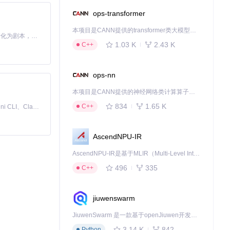
ops-transformer
本项目是CANN提供的transformer类大模型算子库，实现网络在NPU上加速计算。
Toonflow 是一款 AI 短剧漫剧工具，能够利用 AI 技术将小说自动转化为剧本，并结合 AI 生成的图片和视频，实现高效的短剧创作。借助 Toonflow，可以轻松完成从文字到影像的全流程，让短剧制作变得更加智能与便捷。
1.03 K
2.43 K
C++
ops-nn
本项目是CANN提供的神经网络类计算算子库，实现网络在NPU上加速计算。
834
1.65 K
C++
免费、本地、开源的 24/7 全天候 Cowork 应用，以及适用于 Gemini CLI、Claude Code、Codex、OpenCode、Qwen Code、Goose CLI、Auggie 等的 OpenClaw | 🌟 喜欢就点star吧
AscendNPU-IR
AscendNPU-IR是基于MLIR（Multi-Level Intermediate Representation）构建的，面向昇腾亲和算子编译时使用的中间表示，提供昇腾完备表达能力，通过编译优化提升昇腾AI处理器计算效率，支持通过生态框架使能昇腾AI处理器与深度调优
496
335
C++
jiuwenswarm
JiuwenSwarm 是一款基于openJiuwen开发的智能AI Agent，它能够将大语言模型的强大能力，通过你日常使用的各类通讯应用，直接延伸至你的指尖。
3.14 K
842
Python