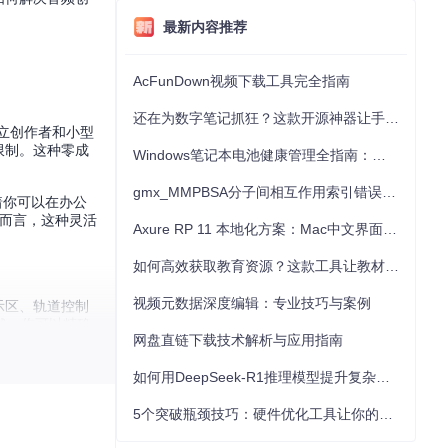
最新内容推荐
AcFunDown视频下载工具完全指南
还在为数字笔记抓狂？这款开源神器让手写批注效率提升300%
立创作者和小型
限制。这种零成
Windows笔记本电池健康管理全指南：从根源解决电池损耗问题
。
gmx_MMPBSA分子间相互作用索引错误的深度诊断与解决
味着你可以在办公
户而言，这种灵活
Axure RP 11 本地化方案：Mac中文界面优化与原型设计工具汉化全指南
如何高效获取教育资源？这款工具让教材下载效率提升80%
视频元数据深度编辑：专业技巧与案例
示区、轨道控制
然，你可以精确
网盘直链下载技术解析与应用指南
如何用DeepSeek-R1推理模型提升复杂任务解决能力：完整指南
5个突破瓶颈技巧：硬件优化工具让你的电脑性能提升30%