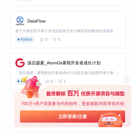
file
: 
await
 file.
arrayBuffer
(),

format
: targetFormat,

options
: 
getConversionOptions
(file.
type
, targetForma
    });

DataFlow
  });

基于大模型算子和工作流的高效文本大模型训练数据合成框架
0
4
Python
验证VERT的实际价值
VERT带来的价值可以通过与传统转换方式的对比清晰呈现：
源启盛夏_AtomGit暑期开发者成长计划
评估
「源启盛夏」暑期校园开发者成长计划旨在激活校园开源力量，通过积分激励、认证扶持、资源倾斜等形式，引导高校组织和开发者完成「入驻 — 建项目 — 做贡献 — 获认证 — 得资源」的完整闭环。无论你是想带领社团入驻平台的组织者，还是希望用代码贡献证明自己的开发者，都能在这里找到属于你的成长路径。
传统在线转换
专业桌面软件
VERT
维度
0
1
Markdown
数据
高（内存处
低（文件上传
中（本地存储
安全
理，自动清
至服务器）
可能残留）
性
除）
700万+用户深度参与代码创作，更多精彩内容等你共创
py-xiaozhi
操作
中（多步骤网
高（专业参数
低（三步完成
复杂
页操作）
设置）
转换）
基于Python的Xiaozhi AI，适用于想要完整Xiaozhi体验而无需拥有专用硬件的用户。
度
立即登录/注册
0
1
Python
格式
有限（受服务
丰富（需安装
丰富（一站式
支持
端限制）
多种软件）
支持多类型）