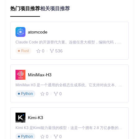
热门项目推荐
相关项目推荐
// 核心转换逻辑示例
async
function
processFile
(
file, targetFormat
) {

// 验证文件格式支持
if
 (!
isFormatSupported
(file.
type
, targetFormat)) {

atomcode
throw
new
Error
(
`Unsupported conversion: 
${file.type}
  }

Claude Code 的开源替代方案。连接任意大模型，编辑代码，运行命令，自动验证 — 全自动执行。用 Rust 构建，极致性能。 ｜ An open-source alternative to Claude Code. Connect any LLM, edit code, run commands, and verify changes — autonomously. Built in Rust for speed. Get Started
0
536
Rust
// 创建本地处理工作器
const
 worker = 
new
Worker
(
'/workers/converter.js'
);

return
new
Promise
(
(
resolve, reject
) =>
 {

MiniMax-H3
// 文件处理完成回调
    worker.
onmessage
 = 
(
e
) =>
 {

MiniMax H3 是一个通用的全模态生成系统。它支持对由文本、图像、视频和音频组成的多模态上下文进行统一理解，并能生成分辨率高达 2K、时长可达 15 秒的带原生立体声音频的视频。得益于面向任务泛化的系统设计，H3 在预训练阶段就已具备广泛的多模态上下文理解与生成能力，能够出色地执行复杂的多模态指令。
if
 (e.
data
.
status
 === 
'complete'
) {

// 清理工作器
0
0
Python
        worker.
terminate
();

// 返回处理结果
resolve
(e.
data
.
result
);

      }

Kimi-K3
    };

Kimi K3 是Kimi能力最强的模型：这是一个拥有 2.8 万亿参数的混合专家（MoE）模型，具备原生视觉理解能力，并支持 100 万 token 的上下文窗口。
// 发送文件数据进行本地处理
0
0
Python
    worker.
postMessage
({
