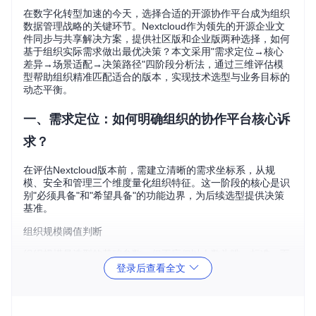
在数字化转型加速的今天，选择合适的开源协作平台成为组织
数据管理战略的关键环节。Nextcloud作为领先的开源企业文
件同步与共享解决方案，提供社区版和企业版两种选择，如何
基于组织实际需求做出最优决策？本文采用"需求定位→核心
差异→场景适配→决策路径"四阶段分析法，通过三维评估模
型帮助组织精准匹配适合的版本，实现技术选型与业务目标的
动态平衡。
一、需求定位：如何明确组织的协作平台核心诉
求？
在评估Nextcloud版本前，需建立清晰的需求坐标系，从规
模、安全和管理三个维度量化组织特征。这一阶段的核心是识
别"必须具备"和"希望具备"的功能边界，为后续选型提供决策
基准。
组织规模阈值判断
组织规模是选型的基础参数，但不应仅以人数为唯一标准，而
需结合业务复杂度：
登录后查看全文
微型组织（1-10人）
：通常只需基础文件同步和简单共享功
能，技术维护能力有限