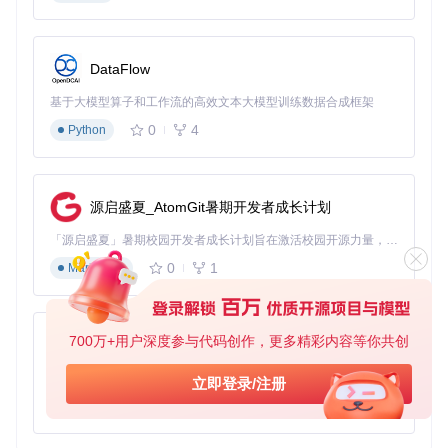
管理需求反映了组织对IT系统的控制力度：
自助管理型
：IT资源有限，可接受手动配置和社区支持
DataFlow
标准化管理型
：需要集中配置、用户生命周期管理和基本监
基于大模型算子和工作流的高效文本大模型训练数据合成框架
控
精细化管理型
：要求自动化运维、深度集成和性能优化
0
4
Python
关键决策点：当管理对象超过100用户或需要与现有身份系统
集成时，企业版的管理工具能显著降低运维成本。
源启盛夏_AtomGit暑期开发者成长计划
二、核心差异：哪些功能决定版本选择？
「源启盛夏」暑期校园开发者成长计划旨在激活校园开源力量，通过积分激励、认证扶持、资源倾斜等形式，引导高校组织和开发者完成「入驻 — 建项目 — 做贡献 — 获认证 — 得资源」的完整闭环。无论你是想带领社团入驻平台的组织者，还是希望用代码贡献证明自己的开发者，都能在这里找到属于你的成长路径。
Nextcloud社区版和企业版共享核心代码库，但在功能深度和
0
1
Markdown
广度上存在显著差异。理解这些差异不是简单比较功能列表，
而是评估各功能对组织的实际价值和风险规避能力。
需求-功能匹配矩阵
700万+用户深度参与代码创作，更多精彩内容等你共创
py-xiaozhi
决
核心
社区版
企业版支
策
价值说明
基于Python的Xiaozhi AI，适用于想要完整Xiaozhi体验而无需拥有专用硬件的用户。
立即登录/注册
需求
支持
持
权
重
0
1
Python
★
文件