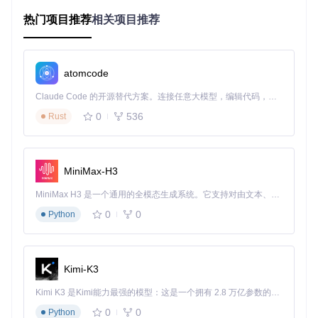
小型团队（11-50人）
：需要基本权限管理和协作工具，可
能有初步的安全需求
热门项目推荐
相关项目推荐
中型组织（51-200人）
：开始需要集中化管理、高级安全
特性和技术支持
大型企业（200人以上）
：必然需要企业级安全防护、合规
atomcode
工具和专业技术支持
Claude Code 的开源替代方案。连接任意大模型，编辑代码，运行命令，自动验证 — 全自动执行。用 Rust 构建，极致性能。 ｜ An open-source alternative to Claude Code. Connect any LLM, edit code, run commands, and verify changes — autonomously. Built in Rust for speed. Get Started
关键决策点：当团队规模超过50人或存在跨部门协作需求时，
应重点评估企业版的管理效率提升价值。
0
536
Rust
安全需求分级
基于数据敏感程度和合规要求，组织安全需求可分为三级：
MiniMax-H3
基础级
：仅需传输加密和基本访问控制，适用于非敏感数据
MiniMax H3 是一个通用的全模态生成系统。它支持对由文本、图像、视频和音频组成的多模态上下文进行统一理解，并能生成分辨率高达 2K、时长可达 15 秒的带原生立体声音频的视频。得益于面向任务泛化的系统设计，H3 在预训练阶段就已具备广泛的多模态上下文理解与生成能力，能够出色地执行复杂的多模态指令。
管理
增强级
：需要双因素认证、存储加密和审计日志，适用于内
0
0
Python
部业务数据
高级
：必须具备端到端加密、数据泄露防护和高级威胁检
测，适用于财务、医疗等敏感行业
Kimi-K3
关键决策点：处理受监管数据（如GDPR、HIPAA范围内数
据）的组织应直接考虑企业版的合规特性。
Kimi K3 是Kimi能力最强的模型：这是一个拥有 2.8 万亿参数的混合专家（MoE）模型，具备原生视觉理解能力，并支持 100 万 token 的上下文窗口。
0
0
Python
管理复杂度评估