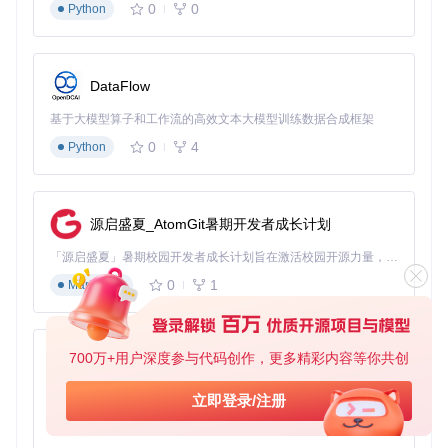
0
0
Python
下载并执行
验证标准
：命令执行完成后，IDM主界面"关于"窗
口显示试用期被冻结或已激活状态
方法二：传统手动部署
DataFlow
目标
：通过本地脚本文件执行激活操作
前置条件
：已安装Git
工具，具备基本命令行操作能力
执行命令
：
基于大模型算子和工作流的高效文本大模型训练数据合成框架
0
4
Python
git 
clone
cd
 IDM-Activation-Script

源启盛夏_AtomGit暑期开发者成长计划
执行说明
：依次执行上述命令克隆仓库并运行主脚本，然后根
「源启盛夏」暑期校园开发者成长计划旨在激活校园开源力量，通过积分激励、认证扶持、资源倾斜等形式，引导高校组织和开发者完成「入驻 — 建项目 — 做贡献 — 获认证 — 得资源」的完整闭环。无论你是想带领社团入驻平台的组织者，还是希望用代码贡献证明自己的开发者，都能在这里找到属于你的成长路径。
据菜单提示选择所需功能
验证标准
：脚本执行成功后，IDM重
启时不再显示试用期剩余天数提示
0
1
Markdown
⚠️ 进阶技巧：提升使用效率的专业方法
700万+用户深度参与代码创作，更多精彩内容等你共创
命令行参数应用（无人值守模式）
py-xiaozhi
IDM激活工具支持通过命令行参数直接执行特定功能，无需交
基于Python的Xiaozhi AI，适用于想要完整Xiaozhi体验而无需拥有专用硬件的用户。
立即登录/注册
互操作，适合自动化部署：
0
1
Python
激活IDM：
IAS.cmd /act
执行说明：直接触发激活流程，