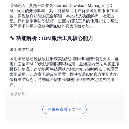
IDM激活工具是一款专为Internet Download Manager（ID
M）设计的开源脚本工具，能够帮助用户解决试用期限限制问
题，实现软件功能的完全解锁。本文将从功能解析、场景适
配、操作指南到进阶技巧，全面介绍该工具的使用方法，帮助
不同需求的用户高效利用IDM的强大下载功能。
🔧 功能解析：IDM激活工具核心能力
试用冻结功能
试用冻结是通过修改注册表实现试用期计时器暂停的技术。当
用户面临IDM 30天试用期限即将结束，且短期内无法购买正版
授权的情况，该功能可将试用状态锁定为当前时间点，实现无
限期试用。此方案无需反复重置，即使安装IDM官方更新也能
保持冻结状态，特别适合需要长期使用但暂未决定购买的用
户。
激活功能
激活功能采用基于注册表锁定的方法，为特定版本的IDM提供
完整功能授权。该功能适用于希望获得类似正版授权体验的用
登录后查看全文
户，但需注意部分新版本IDM可能存在兼容性问题。当用户追
求稳定的长期使用，且不希望频繁操作重置时，激活功能可作
为试用冻结的替代方案。