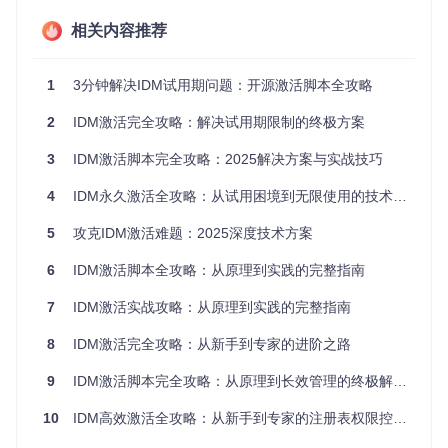
试用重置功能
相关内容推荐
试用重置功能能够将IDM的试用状态恢复至初始30天。当用户
遇到"伪序列号"错误提示，或试用期限已到导致功能受限的情
况，可通过此功能重新获得完整试用体验。该功能操作简单，
1
3分钟解决IDM试用期问题：开源激活脚本全攻略
兼容性强，适合需要临时解决试用问题的用户。
2
IDM激活完全攻略：解决试用期限制的终极方案
📋 场景适配：不同使用环境的解决方案
3
IDM激活脚本完全攻略：2025解决方案与实战技巧
个人用户单设备使用场景
4
IDM永久激活全攻略：从试用困境到无限使用的技术突破
对于个人用户在单台Windows设备上使用IDM的场景，推荐采
用"试用冻结"方案。该方案一次操作即可长期生效，无需重复
5
攻克IDM激活难题：2025深度技术方案
执行，适合普通用户日常使用。操作时需注意以管理员身份运
行脚本，确保系统权限足够完成注册表修改。
6
IDM激活脚本全攻略：从原理到实践的完整指南
多版本IDM适配场景
7
IDM激活实战攻略：从原理到实践的完整指南
当用户需要在不同版本IDM间切换使用时，建议优先使用"试用
8
IDM激活完全攻略：从新手到专家的进阶之路
重置"功能。不同版本IDM的注册表结构可能存在差异，重置功
能具有更好的兼容性，可避免因版本差异导致的激活失败问
9
IDM激活脚本完全攻略：从原理到长效管理的终极解决方案
题。在切换版本前，建议先运行重置命令清除旧版本残留设
置。
10
IDM高效激活全攻略：从新手到专家的注册表权限控制技术
企业环境部署场景