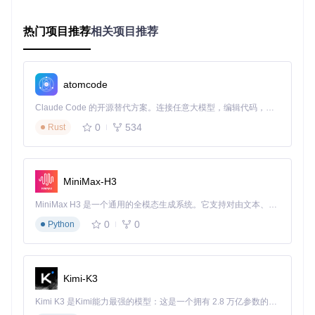
企业环境中多设备部署IDM时，可采用"命令行参数+批量脚
本"的组合方案。通过无人值守模式执行激活命令，配合域策
热门项目推荐
相关项目推荐
略推送，实现多设备统一管理。此方案可大幅降低管理员操作
成本，同时确保企业内部软件使用的合规性。
📝 操作指南：从准备到验证的标准化流程
atomcode
Claude Code 的开源替代方案。连接任意大模型，编辑代码，运行命令，自动验证 — 全自动执行。用 Rust 构建，极致性能。 ｜ An open-source alternative to Claude Code. Connect any LLM, edit code, run commands, and verify changes — autonomously. Built in Rust for speed. Get Started
前置检查项
0
534
Rust
在执行任何操作前，请确保满足以下条件：
操作系统为Windows 7/8/8.1/10/11或相应服务器版本
已安装最新版IDM，如有旧版本破解/补丁请先彻底卸载
MiniMax-H3
当前用户拥有管理员权限
PowerShell方法需要Windows 8及更高版本支持
MiniMax H3 是一个通用的全模态生成系统。它支持对由文本、图像、视频和音频组成的多模态上下文进行统一理解，并能生成分辨率高达 2K、时长可达 15 秒的带原生立体声音频的视频。得益于面向任务泛化的系统设计，H3 在预训练阶段就已具备广泛的多模态上下文理解与生成能力，能够出色地执行复杂的多模态指令。
方法一：PowerShell快速部署
0
0
Python
目标
：通过单行命令快速执行IDM激活工具
前置条件
：Windo
ws 8及以上系统，已安装PowerShell
执行命令
：
Kimi-K3
iex
(
irm
Kimi K3 是Kimi能力最强的模型：这是一个拥有 2.8 万亿参数的混合专家（MoE）模型，具备原生视觉理解能力，并支持 100 万 token 的上下文窗口。
执行说明
：在PowerShell中粘贴上述命令并回车，脚本将自动