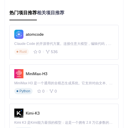
bindEvents
(
) {

this
.
eventListeners
.
forEach
(
(
{ event, handler }
) =>
 {

热门项目推荐
相关项目推荐
this
.
element
.
addEventListener
(event, handler.
bind
(
t
    });

  }

atomcode
核心价值
：深入理解JavaScript面向对象编程，掌握组件封装
Claude Code 的开源替代方案。连接任意大模型，编辑代码，运行命令，自动验证 — 全自动执行。用 Rust 构建，极致性能。 ｜ An open-source alternative to Claude Code. Connect any LLM, edit code, run commands, and verify changes — autonomously. Built in Rust for speed. Get Started
技巧，提升代码复用能力。
0
536
Rust
3. 实现前端表单处理系统：验证、提交与错误处理
表单是用户与网站交互的重要途径，如何优雅地处理表单验
证、提交和错误反馈？本项目将构建一个功能完善的表单处理
MiniMax-H3
系统。
MiniMax H3 是一个通用的全模态生成系统。它支持对由文本、图像、视频和音频组成的多模态上下文进行统一理解，并能生成分辨率高达 2K、时长可达 15 秒的带原生立体声音频的视频。得益于面向任务泛化的系统设计，H3 在预训练阶段就已具备广泛的多模态上下文理解与生成能力，能够出色地执行复杂的多模态指令。
核心功能
：
0
0
Python
实时表单验证（使用约束验证API）
自定义验证规则与错误提示
表单提交状态管理与加载反馈
Kimi-K3
复杂表单数据处理与格式化
Kimi K3 是Kimi能力最强的模型：这是一个拥有 2.8 万亿参数的混合专家（MoE）模型，具备原生视觉理解能力，并支持 100 万 token 的上下文窗口。
核心价值
：掌握用户输入处理最佳实践，提升表单交互体验设