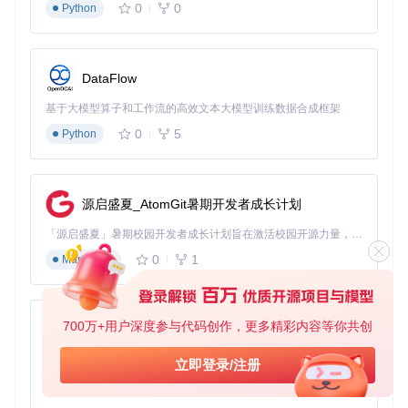
计能力，了解前端数据验证策略。
0
0
Python
常见问题与解决方案
Q: 如何在不同设备上保持一致的布局体验？
DataFlow
A: 采用移动优先的设计思路，使用相对单位（rem、em、%）
而非固定像素，结合媒体查询和弹性布局，确保在各种屏幕尺
基于大模型算子和工作流的高效文本大模型训练数据合成框架
寸下的可用性。
0
5
Python
Q: 如何优化表单验证的用户体验？
A: 实现即时验证而非仅在提交时验证，提供明确的错误提示和
修复建议，使用视觉反馈（颜色、图标）强化验证状态。
源启盛夏_AtomGit暑期开发者成长计划
二、框架应用：现代前端框架实战
「源启盛夏」暑期校园开发者成长计划旨在激活校园开源力量，通过积分激励、认证扶持、资源倾斜等形式，引导高校组织和开发者完成「入驻 — 建项目 — 做贡献 — 获认证 — 得资源」的完整闭环。无论你是想带领社团入驻平台的组织者，还是希望用代码贡献证明自己的开发者，都能在这里找到属于你的成长路径。
4. 构建单页应用：React路由与状态管理实践
0
1
Markdown
随着前端应用复杂度提升，单页应用已成为主流。本项目将使
用React构建一个功能完善的单页应用，掌握路由管理和状态
控制。
700万+用户深度参与代码创作，更多精彩内容等你共创
py-xiaozhi
技术栈
：React + React Router + Context API
基于Python的Xiaozhi AI，适用于想要完整Xiaozhi体验而无需拥有专用硬件的用户。
立即登录/注册
核心实现
：
0
1
Python
实现嵌套路由与动态路由参数