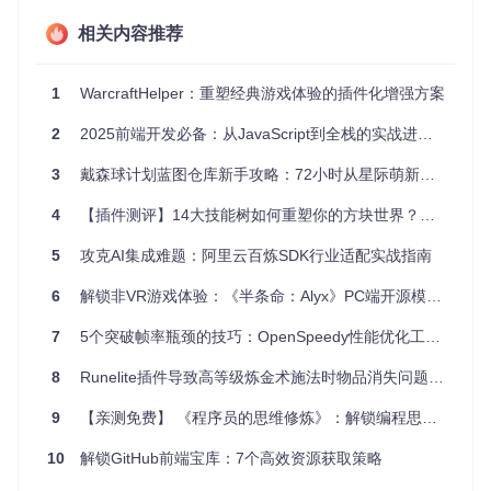
2. 开发交互式组件库：原生JavaScript事件处理与状态管理
相关内容推荐
前端开发中，交互组件是提升用户体验的关键。本项目将从零
构建一套包含按钮、表单、模态框等基础组件的库，深入理解
组件化思想。
1
WarcraftHelper：重塑经典游戏体验的插件化增强方案
关键技术点
：
2
2025前端开发必备：从JavaScript到全栈的实战进阶指南
// 组件状态管理核心逻辑
3
戴森球计划蓝图仓库新手攻略：72小时从星际萌新到工厂大亨
class
InteractiveComponent
 {

constructor
(
element, options = {}
) {

4
【插件测评】14大技能树如何重塑你的方块世界？——mcMMO全方位玩法解析
this
.
element
 = element;

this
.
options
 = { ...
this
.
defaultOptions
, ...options };
5
攻克AI集成难题：阿里云百炼SDK行业适配实战指南
this
.
state
 = {};

this
.
bindEvents
();

6
解锁非VR游戏体验：《半条命：Alyx》PC端开源模组适配方案
  }

7
5个突破帧率瓶颈的技巧：OpenSpeedy性能优化工具释放游戏硬件潜力
// 状态更新方法
setState
(
newState
) {

8
Runelite插件导致高等级炼金术施法时物品消失问题分析
this
.
state
 = { ...
this
.
state
, ...newState };

this
.
render
();

9
【亲测免费】 《程序员的思维修炼》：解锁编程思维的终极指南
this
.
triggerEvent
(
'stateChange'
, 
this
.
state
);

  }

10
解锁GitHub前端宝库：7个高效资源获取策略
// 事件绑定抽象