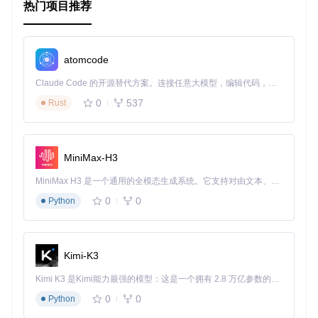
热门项目推荐
3.1 自定义颜色选择器外观
Pikolo 允许开发者通过 XML 属性自定义颜色选择器的外观。
atomcode
例如，你可以调整弧的长度、宽度、指示器的半径等。以下是
一些常用的自定义属性：
Claude Code 的开源替代方案。连接任意大模型，编辑代码，运行命令，自动验证 — 全自动执行。用 Rust 构建，极致性能。 ｜ An open-source alternative to Claude Code. Connect any LLM, edit code, run commands, and verify changes — autonomously. Built in Rust for speed. Get Started
0
537
Rust
<
com.madrapps.pikolo.HSLColorPicker
android:id
=
"@+id/colorPicker"
android:layout_width
=
"match_parent"
android:layout_height
=
"match_parent"
MiniMax-H3
app:arc_width
=
"10dp"
app:arc_length
=
"270dp"
MiniMax H3 是一个通用的全模态生成系统。它支持对由文本、图像、视频和音频组成的多模态上下文进行统一理解，并能生成分辨率高达 2K、时长可达 15 秒的带原生立体声音频的视频。得益于面向任务泛化的系统设计，H3 在预训练阶段就已具备广泛的多模态上下文理解与生成能力，能够出色地执行复杂的多模态指令。
app:indicator_radius
=
"15dp"
app:indicator_stroke_width
=
"2dp"
0
0
Python
app:indicator_stroke_color
=
"@color/black"
 />
3.2 处理颜色选择事件
在
onColorSelected
方法中，你可以根据选择的颜
色
执行不
Kimi-K3
同的操作。例如，更新 UI 元素的颜色或保存用户选择的颜
色。
Kimi K3 是Kimi能力最强的模型：这是一个拥有 2.8 万亿参数的混合专家（MoE）模型，具备原生视觉理解能力，并支持 100 万 token 的上下文窗口。
0
0
Python
@Override