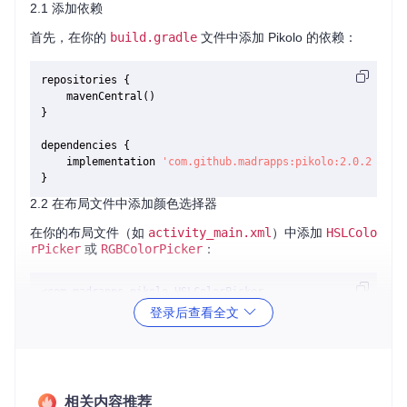
2.1 添加依赖
首先，在你的
build.gradle
文件中添加 Pikolo 的依赖：
repositories {

    mavenCentral()

}

dependencies {

    implementation 
'com.github.madrapps:pikolo:2.0.2'
2.2 在布局文件中添加颜色选择器
在你的布局文件（如
activity_main.xml
）中添加
HSLColo
rPicker
或
RGBColorPicker
：
<
com.madrapps.pikolo.HSLColorPicker
android:id
=
"@+id/colorPicker"
登录后查看全文
android:layout_width
=
"match_parent"
android:layout_height
=
"match_parent"
 />
2.3 在代码中使用颜色选择器
在你的 Activity 或 Fragment 中，获取颜色选择器的实例并设
相关内容推荐