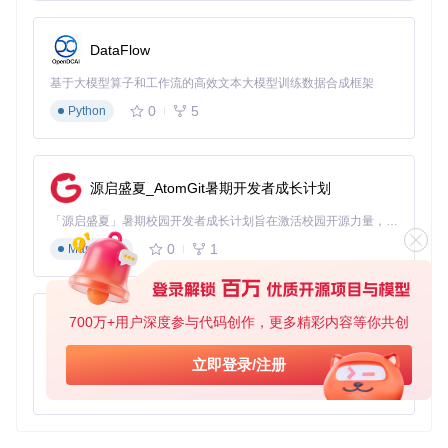
public
void
onColorSelected
(
int
 color)
 {

// 更新背景颜色
    view.setBackgroundColor(color);

DataFlow
// 保存颜色到 SharedPreferences
基于大模型算子和工作流的高效文本大模型训练数据合成框架
SharedPreferences
prefs
=
 getSharedPreferences(
"MyPre
0
5
Python
    prefs.edit().putInt(
"selectedColor"
, color).apply();

4. 典型生态项目
源启盛夏_AtomGit暑期开发者成长计划
「源启盛夏」暑期校园开发者成长计划旨在激活校园开源力量，通过积分激励、认证扶持、资源倾斜等形式，引导高校组织和开发者完成「入驻 — 建项目 — 做贡献 — 获认证 — 得资源」的完整闭环。无论你是想带领社团入驻平台的组织者，还是希望用代码贡献证明自己的开发者，都能在这里找到属于你的成长路径。
Pikolo 作为一个灵活的颜色选择器库，可以与其他 Android 开
发工具和库结合使用，例如：
0
1
Markdown
Android Jetpack
: 结合 Jetpack 组件（如 ViewModel 和 L
iveData）来管理颜色选择器的状态。
700万+用户深度参与代码创作，更多精彩内容等你共创
Material Design Components
: 使用 Material Design 组
py-xiaozhi
件来增强应用的 UI/UX，并与 Pikolo 的颜色选择器集成。
基于Python的Xiaozhi AI，适用于想要完整Xiaozhi体验而无需拥有专用硬件的用户。
Firebase
: 将用户选择的颜色数据存储到 Firebase 数据库
立即登录/注册
中，实现跨设备的颜色同步。
0
1
Python
通过这些生态项目的结合，Pikolo 可以为开发者提供更丰富的
功能和更好的用户体验。