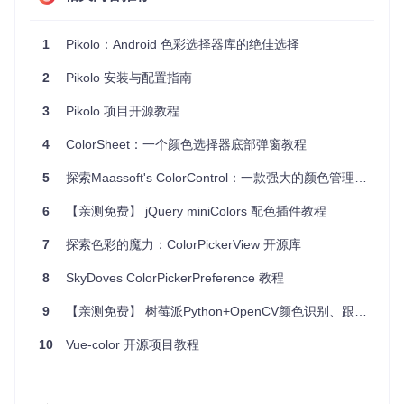
置颜色选择监听器：
1
Pikolo：Android 色彩选择器库的绝佳选择
import
import
 com.madrapps.pikolo.listeners.SimpleColorSelectionL
2
Pikolo 安装与配置指南
public
class
MainActivity
extends
AppCompatActivity
 {

3
Pikolo 项目开源教程
@Override
4
ColorSheet：一个颜色选择器底部弹窗教程
protected
void
onCreate
(Bundle savedInstanceState)
 {

super
.onCreate(savedInstanceState);

        setContentView(R.layout.activity_main);

5
探索Maassoft's ColorControl：一款强大的颜色管理工具
HSLColorPicker
colorPicker
=
 findViewById(R.id.col
6
【亲测免费】 jQuery miniColors 配色插件教程
        colorPicker.setColorSelectionListener(
new
SimpleC
@Override
7
探索色彩的魔力：ColorPickerView 开源库
public
void
onColorSelected
(
int
 color)
 {

// 处理选择的颜色
8
SkyDoves ColorPickerPreference 教程
                imageView.getBackground().setColorFilter(c
            }

9
【亲测免费】 树莓派Python+OpenCV颜色识别、跟随、巡线小车：开启智能机器人之旅
        });

    }

10
Vue-color 开源项目教程
3. 应用案例和最佳实践