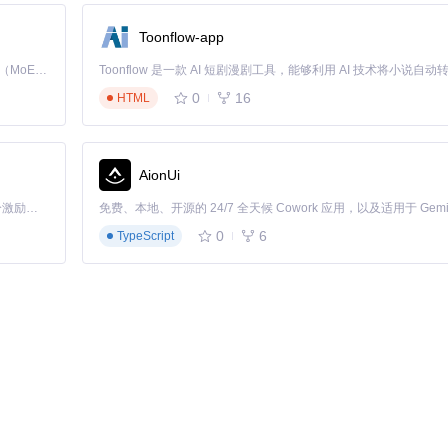
irrors/oc/OCAuxiliaryTools
Toonflow-app
可执行文件
Kimi K3 是Kimi能力最强的模型：这是一个拥有 2.8 万亿参数的混合专家（MoE）模型，具备原生视觉理解能力，并支持 100 万 token 的上下文窗口。
0
16
HTML
具，通过直观的GUI界面和强大的功能，让Hackintosh配置变得前所未有的简
用户，OCAT都能满足你的需求，为你带来便捷、安全的配置体验。
AionUi
髓，让你的Hackintosh系统更加稳定、高效。立即尝试OCAuxiliary
「源启盛夏」暑期校园开发者成长计划旨在激活校园开源力量，通过积分激励、认证扶持、资源倾斜等形式，引导高校组织和开发者完成「入驻 — 建项目 — 做贡献 — 获认证 — 得资源」的完整闭环。无论你是想带领社团入驻平台的组织者，还是希望用代码贡献证明自己的开发者，都能在这里找到属于你的成长路径。
0
6
TypeScript
AT）
ls