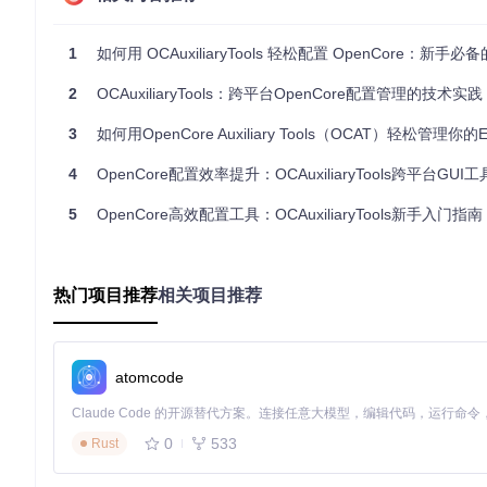
预设菜单系统
1
如何用 OCAuxiliaryTools 轻松配置 OpenCore：新手必备的 GUI
工具提供了丰富的预设菜单，包括ACPI、Kernel等列表，以及针对Inte
南，确保用户能够快速应用经过验证的配置方案。
2
OCAuxiliaryTools：跨平台OpenCore配置管理的技术实践
强大的数据库支持
3
如何用OpenCore Auxiliary Tools（OCAT）轻松管理你的EFI配置？超实用的跨平台G
OCAT内置了完整的基础配置数据库，涵盖Intel和AMD C
4
OpenCore配置效率提升：OCAuxiliaryTools跨平台GU
实用使用技巧
5
OpenCore高效配置工具：OCAuxiliaryTools新手入门指南
新手入门指南
对于新手用户，建议从预设配置开始，利用OCAT的图形化界面逐
热门项目推荐
相关项目推荐
osh之旅更加顺畅。
进阶用户技巧
进阶用户可以充分利用OCAT的可编辑Kext仓库URL列表和集成
atomcode
建可启动的EFI分区。
安装与获取
0
533
Rust
要开始使用OCAuxiliaryTools，你可以通过以下步骤获取并安装