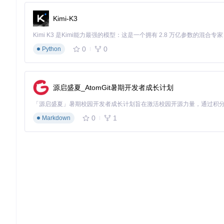
克隆项目仓库：
git clone https://gitcode.com/gh_m
Kimi-K3
根据你使用的操作系统，在项目的发布页面下载对应版本的
按照安装向导完成安装过程
0
0
Python
总结
OCAuxiliaryTools作为一款高效的OpenCore配置管理工
探索Hackintosh的新手，还是需要高效管理多个配置的资深
源启盛夏_AtomGit暑期开发者成长计划
通过OCAT，你可以告别繁琐的手动编辑，轻松掌握OpenCore配置的精
的高效配置之旅吧！
0
1
Markdown
OCAuxiliaryTools
Cross-platform GUI management tools for OpenCore（OC
项目地址：
https://gitcode.com/gh_mirrors/oc/OCAuxiliaryToo