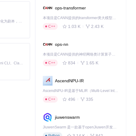
ops-transformer
本项目是CANN提供的transformer类大模型算子库，实现网络在NPU上加速计算。
Toonflow 是一款 AI 短剧漫剧工具，能够利用 AI 技术将小说自动转化为剧本，并结合 AI 生成的图片和视频，实现高效的短剧创作。借助 Toonflow，可以轻松完成从文字到影像的全流程，让短剧制作变得更加智能与便捷。
1.03 K
2.43 K
C++
ops-nn
单。无论你是刚开始
本项目是CANN提供的神经网络类计算算子库，实现网络在NPU上加速计算。
Tools，开启你
834
1.65 K
C++
免费、本地、开源的 24/7 全天候 Cowork 应用，以及适用于 Gemini CLI、Claude Code、Codex、OpenCode、Qwen Code、Goose CLI、Auggie 等的 OpenClaw | 🌟 喜欢就点star吧
AscendNPU-IR
下载源代码
AscendNPU-IR是基于MLIR（Multi-Level Intermediate Representation）构建的，面向昇腾亲和算子编译时使用的中间表示，提供昇腾完备表达能力，通过编译优化提升昇腾AI处理器计算效率，支持通过生态框架使能昇腾AI处理器与深度调优
496
335
C++
jiuwenswarm
JiuwenSwarm 是一款基于openJiuwen开发的智能AI Agent，它能够将大语言模型的强大能力，通过你日常使用的各类通讯应用，直接延伸至你的指尖。
3.14 K
842
Python