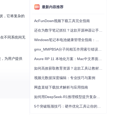
最新内容推荐
一现状，它将复杂的
AcFunDown视频下载工具完全指南
还在为数字笔记抓狂？这款开源神器让手写批注效率提升300%
以在不同系统间无
Windows笔记本电池健康管理全指南：从根源解决电池损耗问题
gmx_MMPBSA分子间相互作用索引错误的深度诊断与解决
败，为用户提供
Axure RP 11 本地化方案：Mac中文界面优化与原型设计工具汉化全指南
如何高效获取教育资源？这款工具让教材下载效率提升80%
视频元数据深度编辑：专业技巧与案例
网盘直链下载技术解析与应用指南
们无需了解复杂的
如何用DeepSeek-R1推理模型提升复杂任务解决能力：完整指南
5个突破瓶颈技巧：硬件优化工具让你的电脑性能提升30%
稳定性和兼容性。