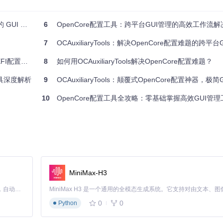
 工具指南
6
OpenCore配置工具：跨平台GUI管理的高效工作流
l和AMD CPU的建议Quirks下拉菜单。这些预设基于Dortania's Ope
7
OCAuxiliaryTools：解决OpenCore配置难题的跨平台GUI方案 | Hacki
UI工具全解析
8
如何用OCAuxiliaryTools解决OpenCore配置难题？
PU的各种型号。用户可以根据自己的硬件配置快速找到合适的基础设置，大大
I工具深度解析
9
OCAuxiliaryTools：颠覆式OpenCore配置神器，极简GUI实
10
OpenCore配置工具全攻略：零基础掌握高效GUI管理
步熟悉各项参数。工具的自动验证功能可以帮助你避免常见的配置错误，让你
的ASCII与HEX转换器。此外，工具还提供了一键生成EFI文件夹的功能
MiniMax-H3
Claude Code 的开源替代方案。连接任意大模型，编辑代码，运行命令，自动验证 — 全自动执行。用 Rust 构建，极致性能。 ｜ An open-source alternative to Claude Code. Connect any LLM, edit code, run commands, and verify changes — autonomously. Built in Rust for speed. Get Started
0
0
Python
：