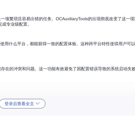
往是一项繁琐且容易出错的任务。OCAuxiliaryTools的出现彻底改变了这
完成专业级配置。
统，无论你使用什么平台，都能获得一致的配置体验。这种跨平台特性使得用户可
能存在的冲突和问题。这一功能有效避免了因配置错误导致的系统启动失
登录后查看全文
.plist文件，省去了手动操作的麻烦。这一功能对于新手用户尤为友好，让他
ext的更新。只需几次点击，就能确保系统组件始终保持最新状态，提升系统