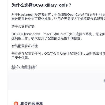
为什么选择OCAuxiliaryTools？
对于Hackintosh爱好者而言，手动编辑OpenCore配置文件往
参数配置转化为可视化操作，让用户无需深入了解底层代码即可
跨平台支持优势
OCAT支持Windows、macOS和Linux三大主流操作系
缝切换工作，极大提升了配置的灵活性和便捷性。
智能配置验证功能
每次保存配置文件时，OCAT会自动执行配置验证，及时指出可
了安全保障。
核心功能解析
一键EFI分区挂载
OCAT能够自动检测并挂载EFI分区，直接打开其中的config
分区操作即可轻松访问配置文件。
同步更新机制
通过OCAT，用户可以轻松检查并应用OpenCore、资源和K
相关内容推荐