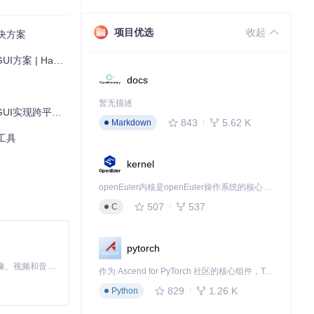
项目优选
收起
解决方案
nCore安装指
ntosh爱好者必备工具
docs
缩短了配置时间。
暂无描述
现跨平台EFI管理
843
5.62 K
Markdown
工具
kernel
的Hackint
openEuler内核是openEuler操作系统的核心，既是系统性能与稳定性的基石，也是连接处理器、设备与服务的桥梁。
507
537
C
，方便用户快速创
pytorch
MiniMax H3 是一个通用的全模态生成系统。它支持对由文本、图像、视频和音频组成的多模态上下文进行统一理解，并能生成分辨率高达 2K、时长可达 15 秒的带原生立体声音频的视频。得益于面向任务泛化的系统设计，H3 在预训练阶段就已具备广泛的多模态上下文理解与生成能力，能够出色地执行复杂的多模态指令。
作为 Ascend for PyTorch 社区的核心组件，TorchNPU 是昇腾专为 PyTorch 打造的深度学习适配插件，使 PyTorch 框架能够直接调用昇腾 NPU，为开发者提供昇腾 AI 处理器的超强算力。
829
1.26 K
Python